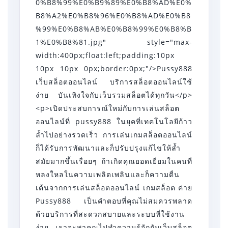
0%B8%99%E0%B9%89%E0%B8%AD%E0%
สมาชิก
B8%A2%E0%B8%96%E0%B8%AD%E0%B8
ใหม่
%99%E0%B8%AB%E0%B8%99%E0%B8%B
รับ
1%E0%B8%81.jpg" style="max-
500บาท
width:400px;float:left;padding:10px
10px 10px 0px;border:0px;"/>Pussy888
รวม
เว็บสล็อตออนไลน์ บริการสล็อตออนไลน์ใช้
ค่าย
ง่าย บันเทิงใจกับเว็บรวมสล็อตได้ทุกวัน</p>
ดัง
<p>เปิดประสบการณ์ใหม่กับการเล่นสล็อต
ระบบ
ออนไลน์ที่ pussy888 ในยุคที่เทคโนโลยีก้าว
เสถียร
ล้ำไปอย่างรวดเร็ว การเล่นเกมสล็อตออนไลน์
ไม่
ก็ได้รับการพัฒนาและก็ปรับปรุงแก้ไขให้ล้ำ
สมัยมากขึ้นเรื่อยๆ ถ้าเกิดคุณยอดเยี่ยมในคนที่
สะดุด
หลงใหลในความเพลิดเพลินและก็ความตื่น
PUSSY888
เต้นจากการเล่นสล็อตออนไลน์ เกมสล็อต ค่าย
มั่นคง
Pussy888 เป็นคำตอบที่คุณไม่สมควรพลาด
เงิน
ด้วยบริการที่สะดวกสบายและระบบที่ใช้งาน
ชัวร์
ง่าย เราจะพาคุณไปทำความรู้จักกับเว็บสล็อต