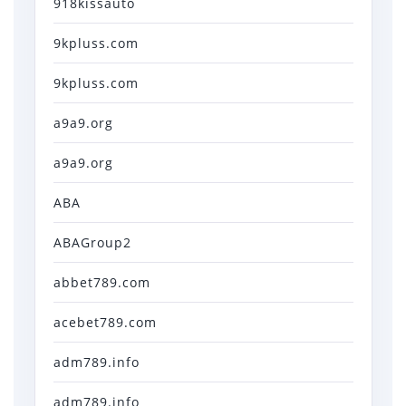
918kissauto
9kpluss.com
9kpluss.com
a9a9.org
a9a9.org
ABA
ABAGroup2
abbet789.com
acebet789.com
adm789.info
adm789.info