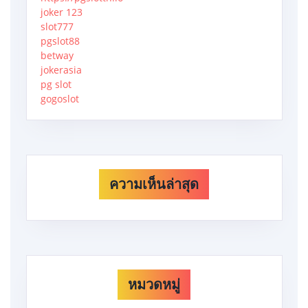
joker 123
slot777
pgslot88
betway
jokerasia
pg slot
gogoslot
ความเห็นล่าสุด
หมวดหมู่