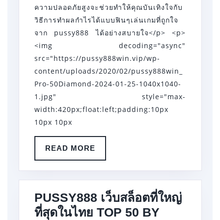
ความปลอดภัยสูงจะช่วยทำให้คุณบันเทิงใจกับ
ชั่น
วิธีการทำผลกำไรได้แบบฟินๆเล่นเกมที่ถูกใจ
เด็ด
จาก pussy888 ได้อย่างสบายใจ</p> <p>
มากมา
<img decoding="async"
สร้าง
src="https://pussy888win.vip/wp-
กำไร
content/uploads/2020/02/pussy888win_
ได้
Pro-50Diamond-2024-01-25-1040x1040-
ดี
1.jpg" style="max-
width:420px;float:left;padding:10px
PUSS
10px 10px
บริการ
ครบ
READ
READ MORE
วงจร
MORE
TOP
62
PUSSY888 เว็บสล็อตที่ใหญ่
BY
ที่สุดในไทย TOP 50 BY
LATIA