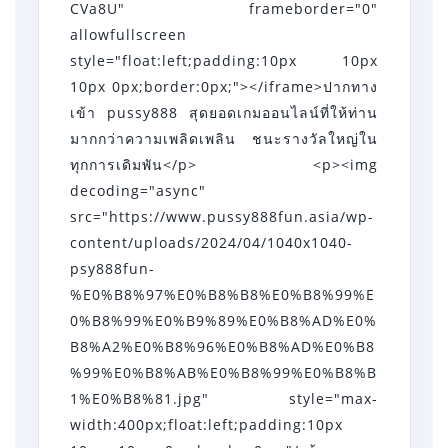
CVa8U" frameborder="0"
ไทย
NOV
allowfullscreen
ทุน
68
style="float:left;padding:10px 10px
น้อย
10px 0px;border:0px;"></iframe>ปากทาง
ถอน
เข้า pussy888 สุดยอดเกมออนไลน์ที่ให้ท่าน
หนัก
มากกว่าความเพลิดเพลิน ชนะรางวัลใหญ่ใน
ไม่
ทุกการเดิมพัน</p> <p><img
decoding="async"
ล็อค
src="https://www.pussy888fun.asia/wp-
ยู
content/uploads/2024/04/1040x1040-
ส
psy888fun-
เล่น
%E0%B8%97%E0%B8%B8%E0%B8%99%E
ง่าย
0%B8%99%E0%B9%89%E0%B8%AD%E0%
ถอน
B8%A2%E0%B8%96%E0%B8%AD%E0%B8
%99%E0%B8%AB%E0%B8%99%E0%B8%B
ได้
1%E0%B8%81.jpg" style="max-
ไม่
width:400px;float:left;padding:10px
จำกัด