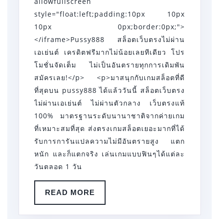
allowfullscreen
TOP
style="float:left;padding:10px 10px
50
10px 0px;border:0px;">
BY
</iframe>Pussy888 สล็อตเว็บตรงไม่ผ่าน
VANITA
เอเย่นต์ เครดิตฟรีมากไม่น้อยเลยทีเดียว โปร
PUSSY888PLAY.VIP
โมชั่นจัดเต็ม ไม่เป็นอันตรายทุกการเดิมพัน
สมัครเลย!</p> <p>มาสนุกกับเกมสล็อตที่ดี
วัน
ที่สุดบน pussy888 ได้แล้ววันนี้ สล็อตเว็บตรง
เกิด
ไม่ผ่านเอเย่นต์ ไม่ผ่านตัวกลาง เว็บตรงแท้
รับ
100% มาตรฐานระดับนานาชาติจากค่ายเกม
ฟรี
ที่เหมาะสมที่สุด ส่งตรงเกมสล็อตเยอะมากที่ได้
300
รับการการันแปลความไม่มีอันตรายสูง แตก
ฝาก-
หนัก และก็แตกจริง เล่นเกมแบบฟินๆได้แต่ละ
วันตลอด 1 วัน
ถอน
ปลอดภัย
READ
READ MORE
จะ
MORE
หลัก