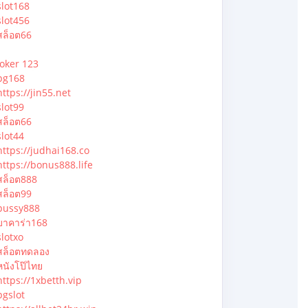
slot168
slot456
สล็อต66
joker 123
pg168
https://jin55.net
slot99
สล็อต66
slot44
https://judhai168.co
https://bonus888.life
สล็อต888
สล็อต99
pussy888
บาคาร่า168
slotxo
สล็อตทดลอง
หนังโป๊ไทย
https://1xbetth.vip
pgslot