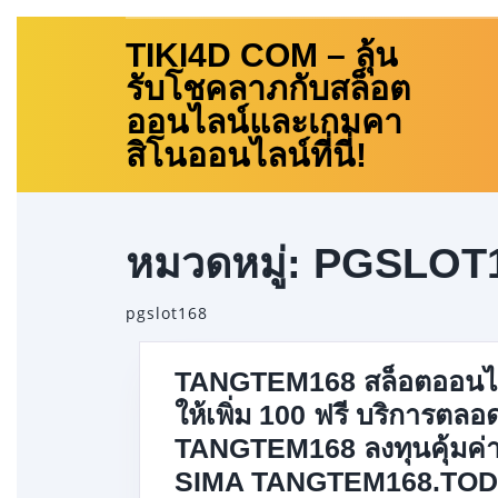
Skip
TIKI4D COM – ลุ้น
to
content
รับโชคลาภกับสล็อต
ออนไลน์และเกมคา
สิโนออนไลน์ที่นี่!
หมวดหมู่:
PGSLOT
pgslot168
TANGTEM168 สล็อตออนไลน์
ให้เพิ่ม 100 ฟรี บริการตล
TANGTEM168 ลงทุนคุ้มค่า
SIMA TANGTEM168.TODA