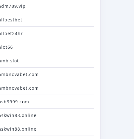
adm789.vip
allbestbet
allbet24hr
alot66
amb slot
ambnovabet.com
ambnovabet.com
asb9999.com
askwin88.online
askwin88.online