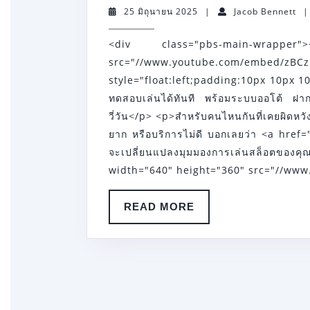
25
Jac
25 มิถุนายน 2025
|
Jacob Bennett
|
มิถุนายน
Be
2025
<div class="pbs-main-wrapper
src="//www.youtube.com/embed/zBC
style="float:left;padding:10px 10px 1
ทดสอบเล่นได้ทันที พร้อมระบบออโต้ ฝากถ
วี่วัน</p> <p>สำหรับคนไหนกันที่เคยผิดหว
ยาก หรือบริการไม่ดี บอกเลยว่า <a hre
จะเปลี่ยนแปลงมุมมองการเล่นสล็อตขอ
width="640" height="360" src="//ww
READ
READ MORE
MORE