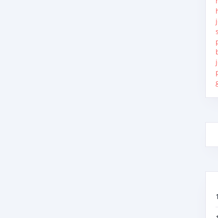
กิน
มา
ม่า
แน่นอน
TOP
10
BY
SIMA
TANGTEM168.TODAY
11
JUL
25