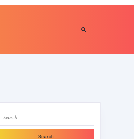
Search
or: