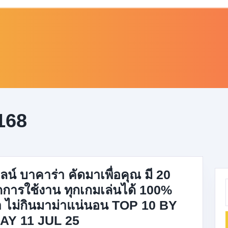
168
 บาคาร่า คัดมาเพื่อคุณ มี 20
อดการใช้งาน ทุกเกมเล่นได้ 100%
f
 ไม่กินมาม่าแน่นอน TOP 10 BY
TANGTEM168
Y 11 JUL 25