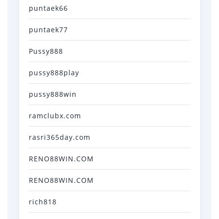
puntaek66
puntaek77
Pussy888
pussy888play
pussy888win
ramclubx.com
rasri365day.com
RENO88WIN.COM
RENO88WIN.COM
rich818