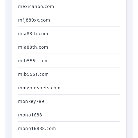
mexicanoo.com
mfj889xx.com
mia88th.com
mia88th.com
mib555s.com
mib555s.com
mmgoldsbets.com
monkey789
mono1688
mono16888.com