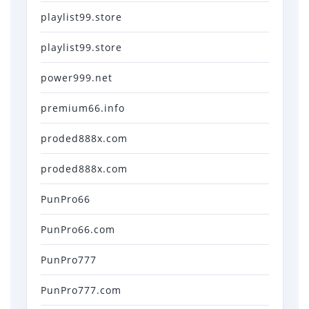
playlist99.store
playlist99.store
power999.net
premium66.info
proded888x.com
proded888x.com
PunPro66
PunPro66.com
PunPro777
PunPro777.com