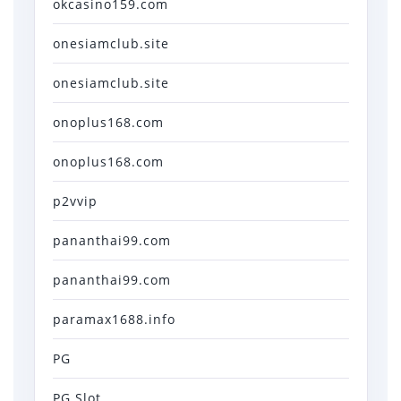
okcasino159.com
onesiamclub.site
onesiamclub.site
onoplus168.com
onoplus168.com
p2vvip
pananthai99.com
pananthai99.com
paramax1688.info
PG
PG Slot