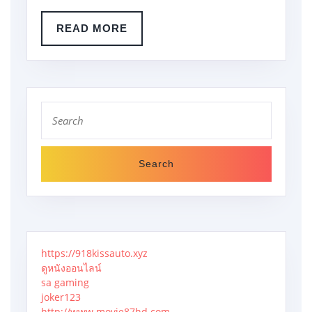
READ
READ MORE
MORE
Search
for:
https://918kissauto.xyz
ดูหนังออนไลน์
sa gaming
joker123
http://www.movie87hd.com