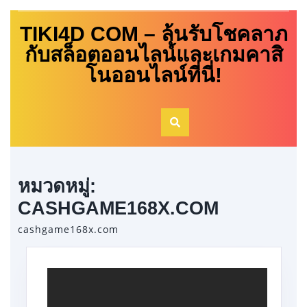
Skip
TIKI4D COM – ลุ้นรับโชคลาภ
to
content
กับสล็อตออนไลน์และเกมคาสิ
โนออนไลน์ที่นี่!
หมวดหมู่:
CASHGAME168X.COM
cashgame168x.com