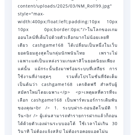
ล็อก
content/uploads/2025/03/NM_Roll99.jpg"
ยู
style="max-
ส
width:400px;float:left;padding:10px 10px
ไม่มี
10px 0px;border:0px;"/>ในโลกของเกม
ขั้น
ออนไลน์ที่เต็มไปด้วยตัวเลือกมากไม่น้อยเลยที
ต่ำ
เดียว cashgame168 ได้เปลี่ยนเป็นหนึ่งในเว็บ
เติม
ยอดนิยมสูงสุดในกลุ่มนักพนันไทย เพราะไม่
กี่
เฉพาะแต่เป็นแหล่งรวมเกมคาสิโนยอดนิยมเพียง
บาท
แค่นั้น แม้กระนั้นยังมาพร้อมระบบที่เสถียร การ
ก็ได้
ใช้งานที่ง่ายสุดๆ รวมทั้งโปรโมชั่นที่จัดเต็ม
TOP
เป็นต้นว่า cashgame168 เครดิตฟรี สำหรับผู้
79
สมัครใหม่โดยเฉพาะ</p> <p>เหตุผลที่ควรที่จะ
BY
เลือก cashgame168 เป็นพาร์ทเนอร์การเดิมพัน
ROBBIE
ของคุณ<br /> 1. ระบบฝาก-ถอนอัตโนมัติ 1
วัน<br /> ผู้เล่นสามารถทำรายการฝากแล้วก็ถอน
ได้ด้วยตัวเองผ่านระบบออโต้ ใช้เวลาไม่เกิน 30
วินาที ไม่ต้องแจ้งสลิป ไม่ต้องรอคอยแอดไม่น