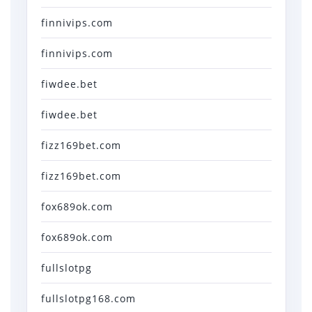
finnivips.com
finnivips.com
fiwdee.bet
fiwdee.bet
fizz169bet.com
fizz169bet.com
fox689ok.com
fox689ok.com
fullslotpg
fullslotpg168.com