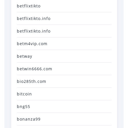
betflixtikto
betflixtikto.info
betflixtikto.info
betm4vip.com
betway
betwin6666.com
bio285th.com
bitcoin
bng55
bonanza99