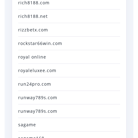
rich8188.com
rich8188.net
rizzbetx.com
rockstar66win.com
royal online
royaleluxee.com
run24pro.com
runway789s.com
runway789s.com
sagame