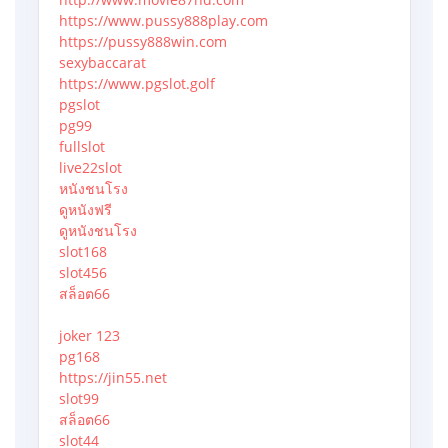
https://www.pussy888play.com
https://pussy888win.com
sexybaccarat
https://www.pgslot.golf
pgslot
pg99
fullslot
live22slot
หนังชนโรง
ดูหนังฟรี
ดูหนังชนโรง
slot168
slot456
สล็อต66
joker 123
pg168
https://jin55.net
slot99
สล็อต66
slot44