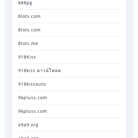
888pg
8lots.com
8lots.com
8lots.me
918Kiss
918kiss ดาวน์โหลด
918kissauto
9kpluss.com
9kpluss.com
a9a9.org