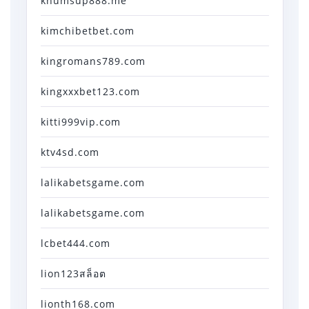
khumsup888.me
kimchibetbet.com
kingromans789.com
kingxxxbet123.com
kitti999vip.com
ktv4sd.com
lalikabetsgame.com
lalikabetsgame.com
lcbet444.com
lion123สล็อต
lionth168.com