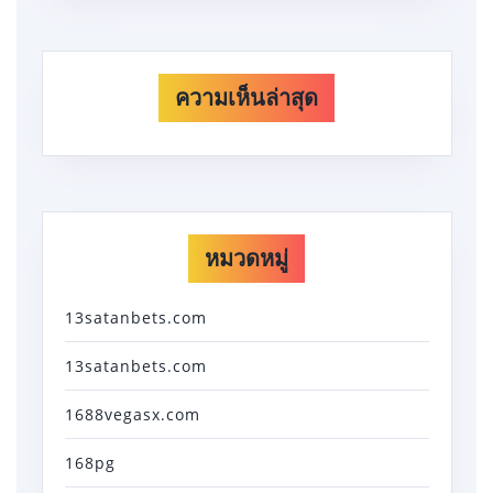
ความเห็นล่าสุด
หมวดหมู่
13satanbets.com
13satanbets.com
1688vegasx.com
168pg