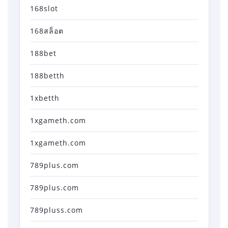
168slot
168สล็อต
188bet
188betth
1xbetth
1xgameth.com
1xgameth.com
789plus.com
789plus.com
789pluss.com