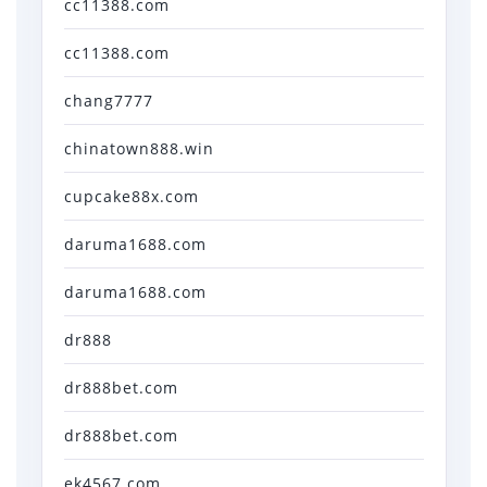
cc11388.com
cc11388.com
chang7777
chinatown888.win
cupcake88x.com
daruma1688.com
daruma1688.com
dr888
dr888bet.com
dr888bet.com
ek4567.com