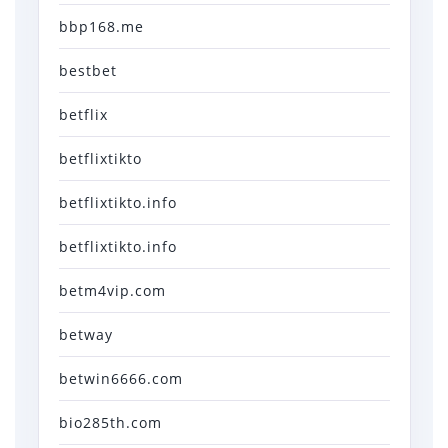
bbp168.me
bestbet
betflix
betflixtikto
betflixtikto.info
betflixtikto.info
betm4vip.com
betway
betwin6666.com
bio285th.com