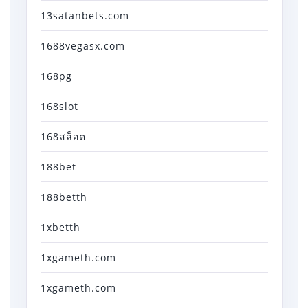
13satanbets.com
1688vegasx.com
168pg
168slot
168สล็อต
188bet
188betth
1xbetth
1xgameth.com
1xgameth.com