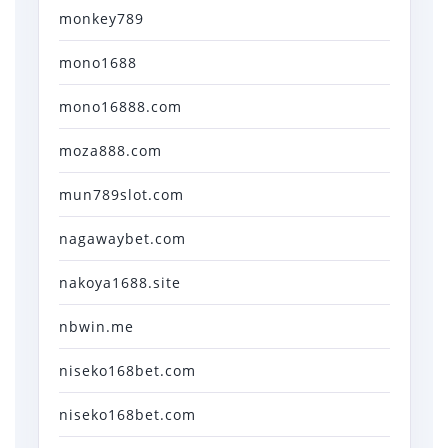
monkey789
mono1688
mono16888.com
moza888.com
mun789slot.com
nagawaybet.com
nakoya1688.site
nbwin.me
niseko168bet.com
niseko168bet.com