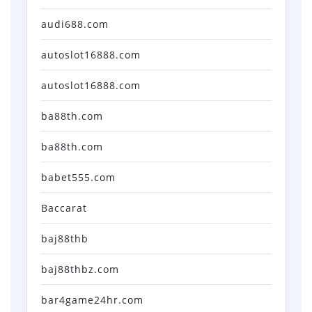
audi688.com
autoslot16888.com
autoslot16888.com
ba88th.com
ba88th.com
babet555.com
Baccarat
baj88thb
baj88thbz.com
bar4game24hr.com