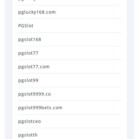
pglucky168.com
PGSlot
pgslot168
pgslot77
pgslot77.com
pgslot99
pgslot9999.co
pgslot999bets.com
pgslotceo
pgslotth