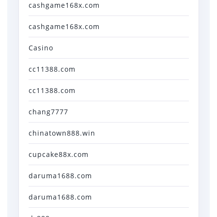
cashgame168x.com
cashgame168x.com
Casino
cc11388.com
cc11388.com
chang7777
chinatown888.win
cupcake88x.com
daruma1688.com
daruma1688.com