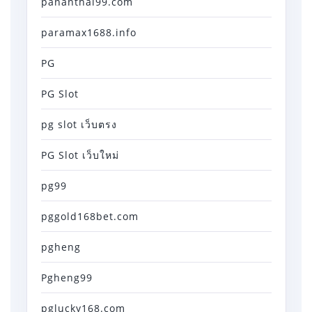
pananthai99.com
paramax1688.info
PG
PG Slot
pg slot เว็บตรง
PG Slot เว็บใหม่
pg99
pggold168bet.com
pgheng
Pgheng99
pglucky168.com