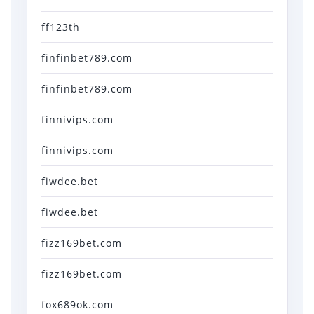
ff123th
finfinbet789.com
finfinbet789.com
finnivips.com
finnivips.com
fiwdee.bet
fiwdee.bet
fizz169bet.com
fizz169bet.com
fox689ok.com