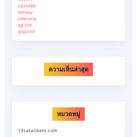
pgslot88
betway
jokerasia
pg slot
gogoslot
ความเห็นล่าสุด
หมวดหมู่
13satanbets.com