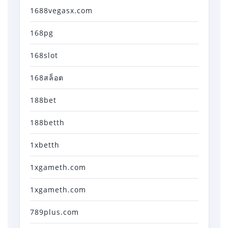
1688vegasx.com
168pg
168slot
168สล็อต
188bet
188betth
1xbetth
1xgameth.com
1xgameth.com
789plus.com