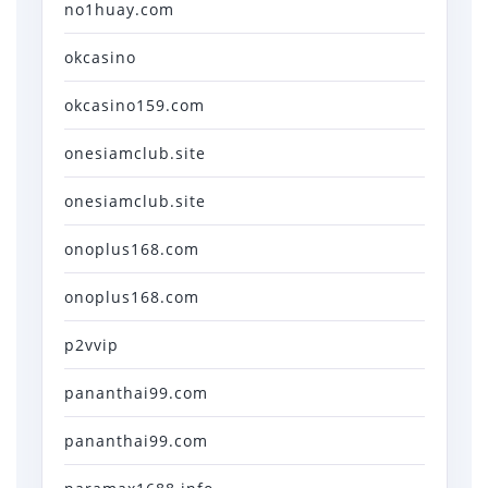
no1huay.com
okcasino
okcasino159.com
onesiamclub.site
onesiamclub.site
onoplus168.com
onoplus168.com
p2vvip
pananthai99.com
pananthai99.com