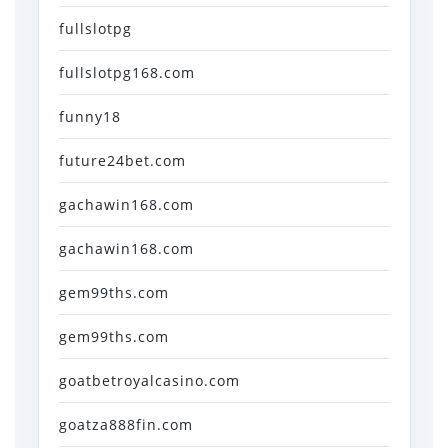
fullslotpg
fullslotpg168.com
funny18
future24bet.com
gachawin168.com
gachawin168.com
gem99ths.com
gem99ths.com
goatbetroyalcasino.com
goatza888fin.com