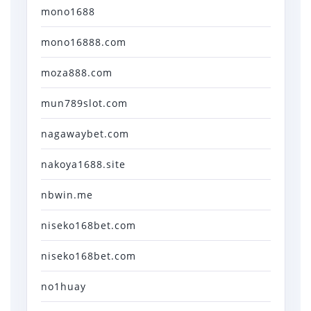
mono1688
mono16888.com
moza888.com
mun789slot.com
nagawaybet.com
nakoya1688.site
nbwin.me
niseko168bet.com
niseko168bet.com
no1huay