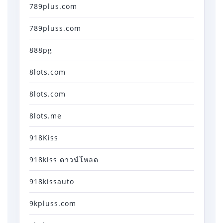
789plus.com
789pluss.com
888pg
8lots.com
8lots.com
8lots.me
918Kiss
918kiss ดาวน์โหลด
918kissauto
9kpluss.com