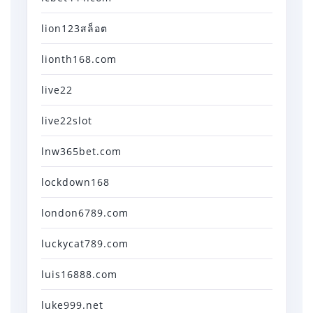
lion123สล็อต
lionth168.com
live22
live22slot
lnw365bet.com
lockdown168
london6789.com
luckycat789.com
luis16888.com
luke999.net