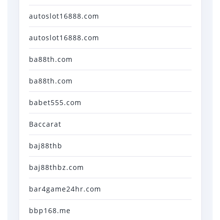
autoslot16888.com
autoslot16888.com
ba88th.com
ba88th.com
babet555.com
Baccarat
baj88thb
baj88thbz.com
bar4game24hr.com
bbp168.me