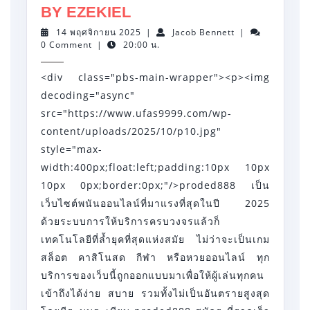
PRODED888
BY EZEKIEL
1
14
Jacob
14 พฤศจิกายน 2025
|
Jacob Bennett
|
พฤศจิกายน
Bennett
SEPTEMBER
0 Comment
|
20:00 น.
2025
PRODED888
<div class="pbs-main-wrapper"><p><img
ไม่
decoding="async"
ต้อง
src="https://www.ufas9999.com/wp-
ยืนยัน
content/uploads/2025/10/p10.jpg"
หลาย
style="max-
ขั้น
width:400px;float:left;padding:10px 10px
ตอน
10px 0px;border:0px;"/>proded888 เป็น
รองรับ
เว็บไซต์พนันออนไลน์ที่มาแรงที่สุดในปี 2025
หลาย
ด้วยระบบการให้บริการครบวงจรแล้วก็
ช่อง
เทคโนโลยีที่ล้ำยุคที่สุดแห่งสมัย ไม่ว่าจะเป็นเกม
ทาง
สล็อต คาสิโนสด กีฬา หรือหวยออนไลน์ ทุก
เหมาะ
บริการของเว็บนี้ถูกออกแบบมาเพื่อให้ผู้เล่นทุกคน
กับ
เข้าถึงได้ง่าย สบาย รวมทั้งไม่เป็นอันตรายสูงสุด
คน