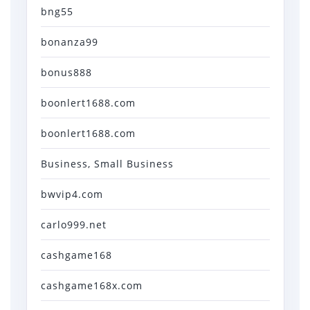
bng55
bonanza99
bonus888
boonlert1688.com
boonlert1688.com
Business, Small Business
bwvip4.com
carlo999.net
cashgame168
cashgame168x.com