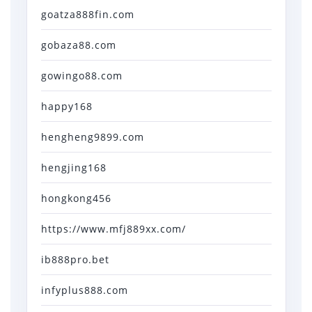
goatza888fin.com
gobaza88.com
gowingo88.com
happy168
hengheng9899.com
hengjing168
hongkong456
https://www.mfj889xx.com/
ib888pro.bet
infyplus888.com