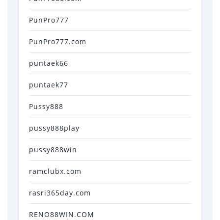
PunPro777
PunPro777.com
puntaek66
puntaek77
Pussy888
pussy888play
pussy888win
ramclubx.com
rasri365day.com
RENO88WIN.COM