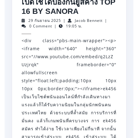
เปิดใช้ได้ป้องกันยูสค้าง TOP
EK456
16 BY SANORA
เข้า
29
Jacob
29 กันยายน 2025
|
Jacob Bennett
|
กันยายน
Bennett
0 Comment
|
19:05 น.
สู่
2025
ระบบ
<div class="pbs-main-wrapper"><p>
18
<iframe width="640" height="360"
AUGUST
src="//www.youtube.com/embed/q2LzZ
Uzjrqk" frameborder="0"
EK456
allowfullscreen
ปลอดภัย
style="float:left;padding:10px 10px
ไม่
10px 0px;border:0px;"></iframe>ek456
ต้อง
เป็นเว็บไซต์พนันออนไลน์ที่กำลังเดินทางมา
ใช้
แรงแล้วก็ได้รับความนิยมในกลุ่มนักพนันคน
รหัส
ประเทศไทย ด้วยระบบที่ล้ำสมัย การบริการที่
ผ่าน
มั่นคง แล้วก็เกมพนันที่ครบวงจร การ ek456
สมัคร ทำได้ง่าย ใช้เวลาเพียงไม่กี่นาที จากนั้น
ซ้ำ
สามารถเข้าสู่ระบบ ek456 เข้าสู่ระบบ ได้