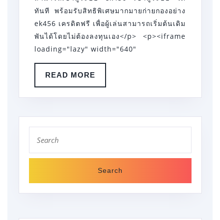
เลือก
ทันที พร้อมรับสิทธิพิเศษมากมายก่ายกองอย่าง
เปิด
ek456 เครดิตฟรี เพื่อผู้เล่นสามารถเริ่มต้นเดิม
ใช้ได้
พันได้โดยไม่ต้องลงทุนเอง</p> <p><iframe
ป้อง
loading="lazy" width="640"
กัน
ยู
READ
READ MORE
MORE
ส
ค้าง
TOP
Search
16
for:
BY
SANORA