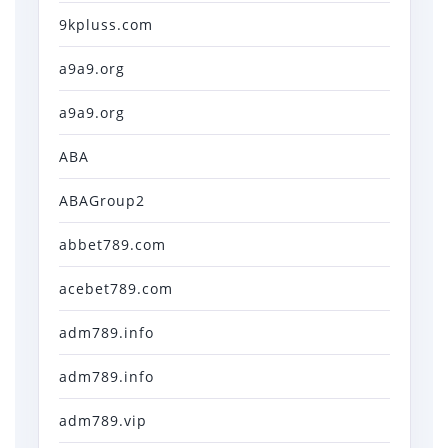
9kpluss.com
a9a9.org
a9a9.org
ABA
ABAGroup2
abbet789.com
acebet789.com
adm789.info
adm789.info
adm789.vip