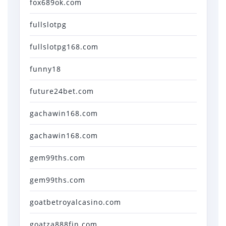
fox689ok.com
fullslotpg
fullslotpg168.com
funny18
future24bet.com
gachawin168.com
gachawin168.com
gem99ths.com
gem99ths.com
goatbetroyalcasino.com
goatza888fin.com