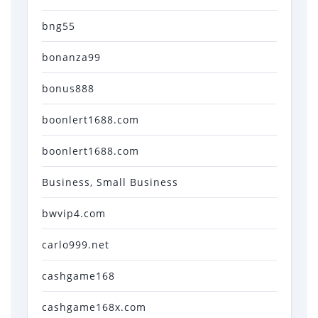
bng55
bonanza99
bonus888
boonlert1688.com
boonlert1688.com
Business, Small Business
bwvip4.com
carlo999.net
cashgame168
cashgame168x.com