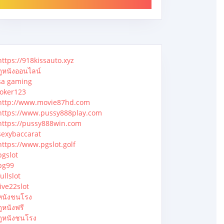
https://918kissauto.xyz
ดูหนังออนไลน์
sa gaming
joker123
http://www.movie87hd.com
https://www.pussy888play.com
https://pussy888win.com
sexybaccarat
https://www.pgslot.golf
pgslot
pg99
fullslot
live22slot
หนังชนโรง
ดูหนังฟรี
ดูหนังชนโรง