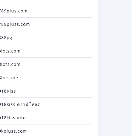
789plus.com
789pluss.com
888pg
8lots.com
8lots.com
8lots.me
918Kiss
918kiss ดาวน์โหลด
918kissauto
9kpluss.com