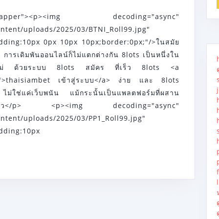
nett
ฟรี
apper"><p><img decoding="async"
24
ntent/uploads/2025/03/BTNI_Roll99.jpg"
ธันวาคม
adding:10px 0px 10px 10px;border:0px;"/>ในสมัย
THAISIAMBET
ด การเดิมพันออนไลน์ก็ไม่แตกต่างกัน 8lots เป็นหนึ่งใน
เครดิต
ยุคใหม่ ด้วยระบบ 8lots สมัคร ที่เร็ว 8lots <a
ฟรี
/">thaisiambet เข้าสู่ระบบ</a> ง่าย และ 8lots
 ไม่ใช่แค่เว็บพนัน แม้กระนั้นเป็นแพลตฟอร์มที่ผสาน
มี
่างลงตัว</p> <p><img decoding="async"
สูตร
ntent/uploads/2025/03/PP1_Roll99.jpg"
ให้
adding:10px
ใช้
งาน
ฟรี
อิน
เต
อร์เฟซ