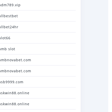
adm789.vip
allbestbet
allbet24hr
alot66
amb slot
ambnovabet.com
ambnovabet.com
asb9999.com
askwin88.online
askwin88.online