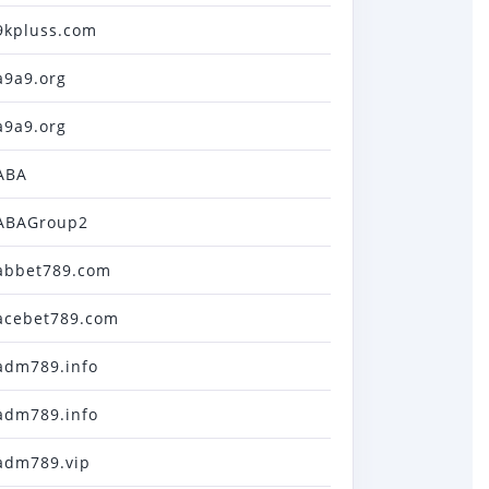
9kpluss.com
a9a9.org
a9a9.org
ABA
ABAGroup2
abbet789.com
acebet789.com
adm789.info
adm789.info
adm789.vip