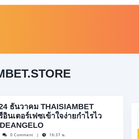
MBET.STORE
 24 ธันวาคม THAISIAMBET
ฟรีอินเตอร์เฟซเข้าใจง่ายกำไรไว
f
THAISIAMBET
BY DEANGELO
เครดิต
ob
0 Comment
|
16:37 น.