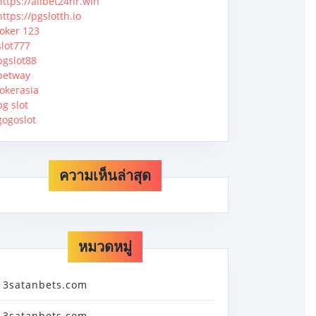
https://allbet24hr.win
https://pgslotth.io
joker 123
slot777
pgslot88
betway
jokerasia
pg slot
gogoslot
ความเห็นล่าสุด
หมวดหมู่
13satanbets.com
13satanbets.com