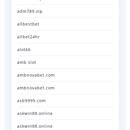
adm789.vip
allbestbet
allbet24hr
alot66
amb slot
ambnovabet.com
ambnovabet.com
asb9999.com
askwin88.online
askwin88.online