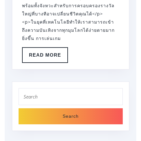
เครดิต
พร้อมทั้งจังหวะสำหรับการครอบครองรางวัล
ฟรี
ใหญ่ที่บางทีอาจเปลี่ยนชีวิตคุณได้</p>
TOP
<p>ในยุคที่เทคโนโลยีทำให้เราสามารถเข้า
92
ถึงความบันเทิงจากทุกมุมโลกได้ง่ายดายมาก
BY
ยิ่งขึ้น การเล่นเกม
MARI
READ
READ MORE
PUSSY888FUN.ASIA
MORE
4
OCT
67
Search
for: