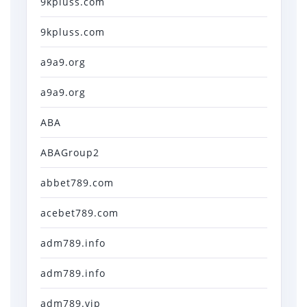
9kpluss.com
9kpluss.com
a9a9.org
a9a9.org
ABA
ABAGroup2
abbet789.com
acebet789.com
adm789.info
adm789.info
adm789.vip