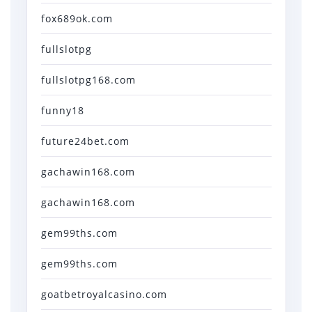
fox689ok.com
fullslotpg
fullslotpg168.com
funny18
future24bet.com
gachawin168.com
gachawin168.com
gem99ths.com
gem99ths.com
goatbetroyalcasino.com