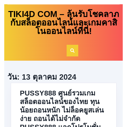
Skip
TIKI4D COM – ลุ้นรับโชคลาภ
to
content
กับสล็อตออนไลน์และเกมคาสิ
โนออนไลน์ที่นี่!
วัน:
13 ตุลาคม 2024
PUSSY888 ศูนย์รวมเกม
สล็อตออนไลน์ของไทย ทุน
น้อยถอนหนัก ไม่ล็อคยูสเล่น
ง่าย ถอนได้ไม่จำกัด
PUSSY888 แจกโปรโมชั่น