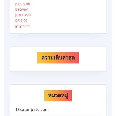
pgslot88
betway
jokerasia
pg slot
gogoslot
ความเห็นล่าสุด
หมวดหมู่
13satanbets.com