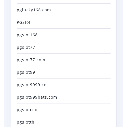
pglucky168.com
PGSlot
pgslot168
pgslot77
pgslot77.com
pgslot99
pgslot9999.co
pgslot999bets.com
pgslotceo
pgslotth