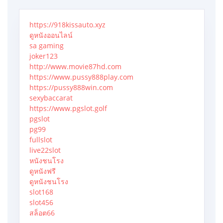
https://918kissauto.xyz
ดูหนังออนไลน์
sa gaming
joker123
http://www.movie87hd.com
https://www.pussy888play.com
https://pussy888win.com
sexybaccarat
https://www.pgslot.golf
pgslot
pg99
fullslot
live22slot
หนังชนโรง
ดูหนังฟรี
ดูหนังชนโรง
slot168
slot456
สล็อต66