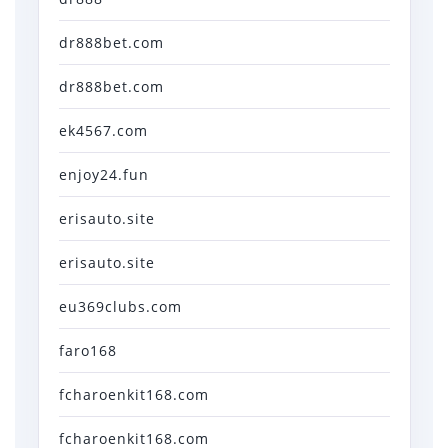
dr888bet.com
dr888bet.com
ek4567.com
enjoy24.fun
erisauto.site
erisauto.site
eu369clubs.com
faro168
fcharoenkit168.com
fcharoenkit168.com