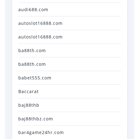
audi688.com
autoslot16888.com
autoslot16888.com
ba88th.com
ba88th.com
babet555.com
Baccarat
baj88thb
baj88thbz.com
bar4game24hr.com