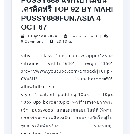
เครดิตฟรี TOP 92 BY MARI
PUSSY888FUN.ASIA 4
PUSSY888
OCT 67
ศูนย์
13
Jacob
13 ตุลาคม 2024
|
Jacob Bennett
|
ตุลาคม
Bennett
0 Comment
|
23:13 น.
รวม
2024
เกม
<div class="pbs-main-wrapper"><p>
สล็อต
<iframe width="640" height="360"
ออนไลน์
src="//www.youtube.com/embed/j10Hp7
CVa8U" frameborder="0"
ของ
allowfullscreen
ไทย
style="float:left;padding:10px 10px
ทุน
10px 0px;border:0px;"></iframe>ปากทาง
น้อย
เข้า pussy888 สุดยอดเกมออนไลน์ที่ให้ท่าน
ถอน
มากกว่าความเพลิดเพลิน ชนะรางวัลใหญ่ใน
หนัก
ทุกการเดิมพัน</p> <p><img
decoding="async"