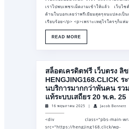
เราไปพบเพชรเม็ดงามเข้าให้แล้ว เว็บไซต์นี้
ด้านในบอกเลยว่าพรีเมียมสุดๆจนแปลงเป
เรียบร้อย</p> <p>เพราะเหตุไรใครๆก็แห่มาที
READ
READ MORE
MORE
สล็อตเครดิตฟรี เว็บตรง ลิ
HENGJING168.CLICK ระบ
นบริการมากกว่าพันคน รวม
แท้ระบบเสถียร 20 พ.ค. 25
16
J
16 พฤษภาคม 2025
|
Jacob Bennett
พฤษภาคม
B
ฟ
2025
<div class="pbs-main-wr
เ
src="https://hengjing168.click/wp-