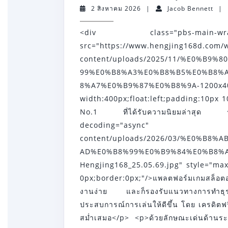
2
Jaco
2 สิงหาคม 2026
|
Jacob Bennett
|
สิงหาคม
Benn
2026
<div class="pbs-main-wr
src="https://www.hengjing168d.com/
content/uploads/2025/11/%E0%B
99%E0%B8%A3%E0%B8%B5%E0%B8%
8%A7%E0%B9%87%E0%B8%9
width:400px;float:left;padding:10px 1
No.1 ที่ได้รับความนิยมล่าสุด ร
decoding="async" src="h
content/uploads/2026/03/%E0%B
AD%E0%B8%99%E0%B9%84%E0%B8%A
Hengjing168_25.05.69.jpg" style="max
0px;border:0px;"/>แพลตฟอร์มเกมสล็อตออ
งานง่าย และก็รองรับแนวทางการทำธุรกรร
ประสบการณ์การเล่นให้ดีขึ้น โดย เครดิตฟรี 
สม่ำเสมอ</p> <p>ด้วยลักษณะเด่นด้านระ