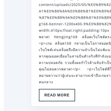
content/uploads/2025/05/%E0%B
ล
A1%E0%B8%8A%E0%B8%B1%E0%B9%
แ
%87%E0%B8%9A%E0%B8%81%E0%B8%
g168-benner-1200x400-9%E0%B8%
width:410px;float:right;padding:10p
พลาด! Hengjing168 สล็อตเว็บไซต์ตรง เ
<p>เกม สล็อต168 กลายเป็นโอกาสยอดนิยมข
เว็บไซต์เล่นสล็อตจึงมีความจำเป็นไม่แพ้แน
หากคุณยอดเยี่ยมในสายปั่นตัวจริงที่กำลังม
ความปลอดภัย รวมทั้งผลกำไรด้ามจับจำเป็น
ท
คุณไม่สมควรพลาด!</p> <p>เว็บไซต์ที่
หมายความว่าผู้เล่นจะสามารถเข้าถึงเกมจา
คนกลาง
READ
READ MORE
MORE
ช