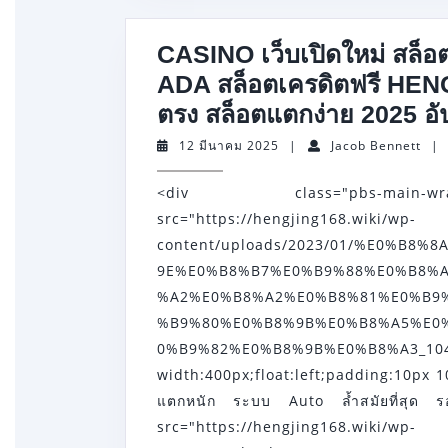
ม
CASINO เว็บเปิดใหม่ สล็อ
ADA สล็อตเครดิตฟรี HENG
ร
ตรง สล็อตแตกง่าย 2025 อั
12
Jaco
12 มีนาคม 2025
|
Jacob Bennett
|
มีนาคม
Ben
2025
พ
<div class="pbs-main-wr
src="https://hengjing168.wiki/wp-
content/uploads/2023/01/%E0%B
9E%E0%B8%B7%E0%B9%88%E0%B8%
%A2%E0%B8%A2%E0%B8%81%E0%B9%
%B9%80%E0%B8%9B%E0%B8%A5%E0
0%B9%82%E0%B8%9B%E0%B8%A3_1040
ช
width:400px;float:left;padding:10px 1
แตกหนัก ระบบ Auto ล้ำสมัยที่สุด ร
src="https://hengjing168.wiki/wp-