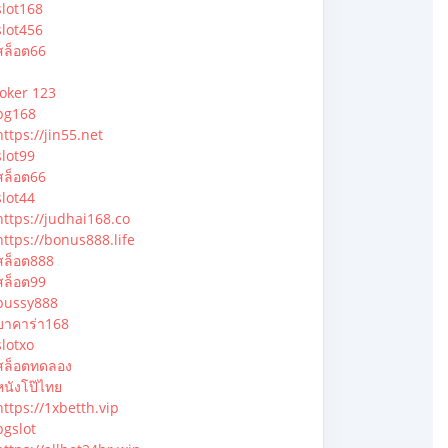
slot168
slot456
สล็อต66
joker 123
pg168
https://jin55.net
slot99
สล็อต66
slot44
https://judhai168.co
https://bonus888.life
สล็อต888
สล็อต99
pussy888
บาคาร่า168
slotxo
สล็อตทดลอง
หนังโป๊ไทย
https://1xbetth.vip
pgslot