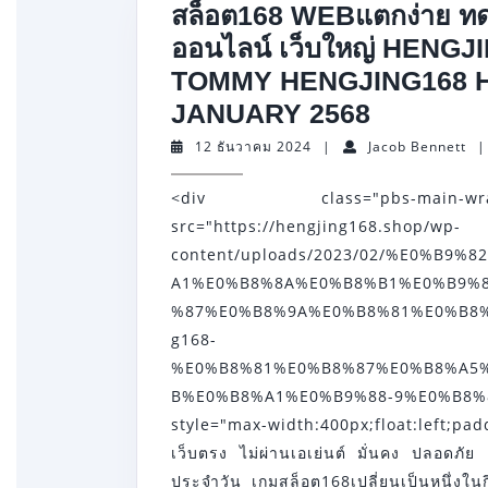
สล็อต168 WEBแตกง่าย ทดล
ออนไลน์ เว็บใหญ่ HENGJI
TOMMY HENGJING168 H
สล็อต168
JANUARY 2568
WEBแตก
12
Jac
12 ธันวาคม 2024
|
Jacob Bennett
|
ธันวาคม
Be
ง่าย
2024
<div class="pbs-main-wr
ทดลอง
src="https://hengjing168.shop/wp-
เล่น
content/uploads/2023/02/%E0%B
สล็อต
A1%E0%B8%8A%E0%B8%B1%E0%B9%
ทุก
%87%E0%B8%9A%E0%B8%81%E0%B8%
ค่าย
g168-
%E0%B8%81%E0%B8%87%E0%B8%A5
ฟรี
B%E0%B8%A1%E0%B9%88-9%E0%B8%8
พนัน
style="max-width:400px;float:left;pa
ออนไลน์
เว็บตรง ไม่ผ่านเอเย่นต์ มั่นคง ปลอดภัย 
เว็บ
ประจำวัน เกมสล็อต168เปลี่ยนเป็นหนึ่งใน