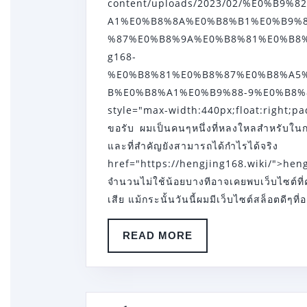
content/uploads/2023/02/%E0%B
A1%E0%B8%8A%E0%B8%B1%E0%B9%
แ
%87%E0%B8%9A%E0%B8%81%E0%B8%
g168-
เ
%E0%B8%81%E0%B8%87%E0%B8%A5
B%E0%B8%A1%E0%B9%88-9%E0%B8%8
style="max-width:440px;float:right;p
ขอรับ ผมเป็นคนๆหนึ่งที่หลงใหลสำหรับในก
และที่สำคัญยังสามารถได้กำไรได้จร
href="https://hengjing168.wiki/">hengji
จำนวนไม่ใช้น้อยบางทีอาจเคยพบเว็บไซต์ที
เสีย แม้กระนั้นวันนี้ผมมีเว็บไซต์สล็อตดีๆท
READ
READ MORE
MORE