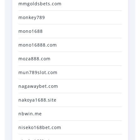
mmgoldsbets.com
monkey789
mono1688
mono16888.com
moza888.com
mun789slot.com
nagawaybet.com
nakoya1688.site
nbwin.me
niseko168bet.com