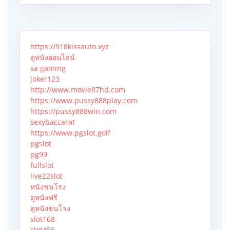
https://918kissauto.xyz
ดูหนังออนไลน์
sa gaming
joker123
http://www.movie87hd.com
https://www.pussy888play.com
https://pussy888win.com
sexybaccarat
https://www.pgslot.golf
pgslot
pg99
fullslot
live22slot
หนังชนโรง
ดูหนังฟรี
ดูหนังชนโรง
slot168
slot456