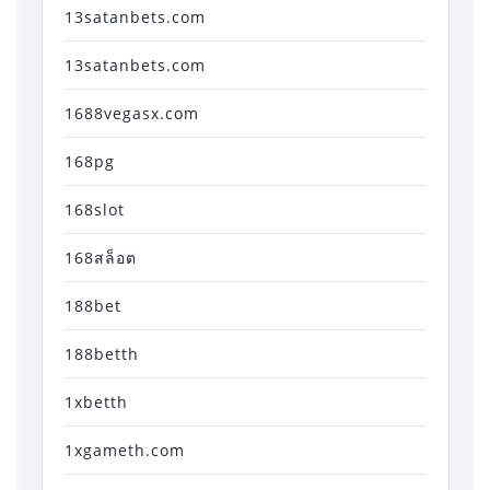
13satanbets.com
13satanbets.com
1688vegasx.com
168pg
168slot
168สล็อต
188bet
188betth
1xbetth
1xgameth.com