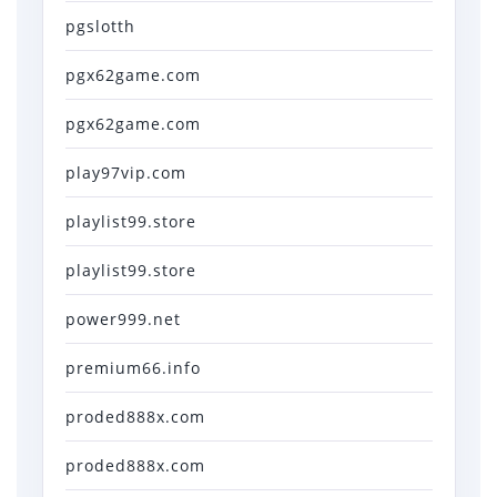
pgslotth
pgx62game.com
pgx62game.com
play97vip.com
playlist99.store
playlist99.store
power999.net
premium66.info
proded888x.com
proded888x.com