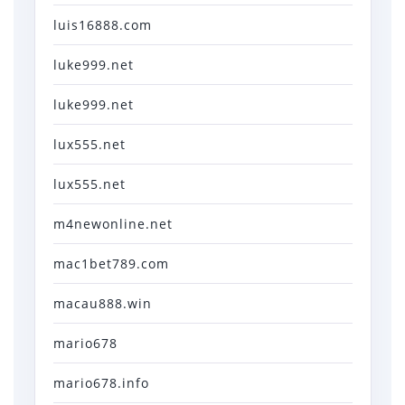
luis16888.com
luke999.net
luke999.net
lux555.net
lux555.net
m4newonline.net
mac1bet789.com
macau888.win
mario678
mario678.info