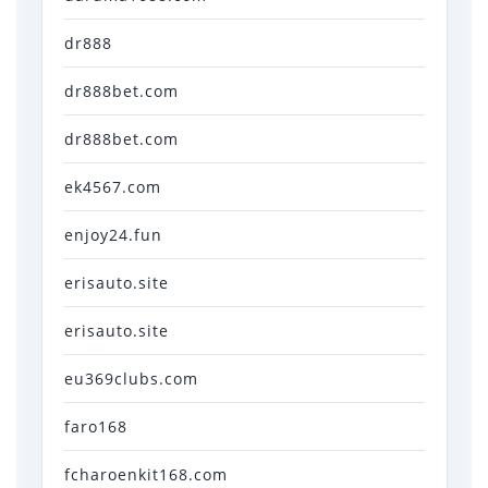
dr888
dr888bet.com
dr888bet.com
ek4567.com
enjoy24.fun
erisauto.site
erisauto.site
eu369clubs.com
faro168
fcharoenkit168.com