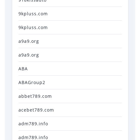
9kpluss.com
9kpluss.com
a9a9.org
a9a9.org
ABA
ABAGroup2
abbet789.com
acebet789.com
adm789.info
adm789.info