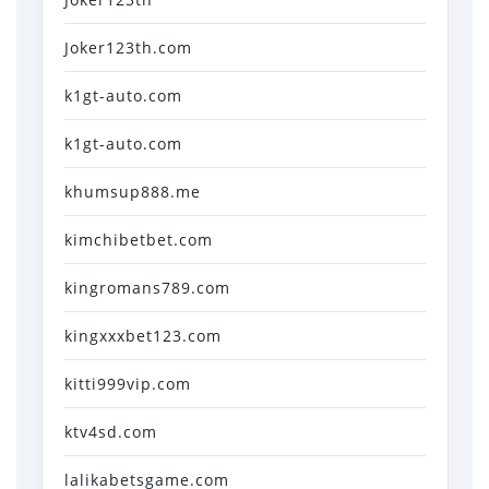
Joker123th.com
k1gt-auto.com
k1gt-auto.com
khumsup888.me
kimchibetbet.com
kingromans789.com
kingxxxbet123.com
kitti999vip.com
ktv4sd.com
lalikabetsgame.com