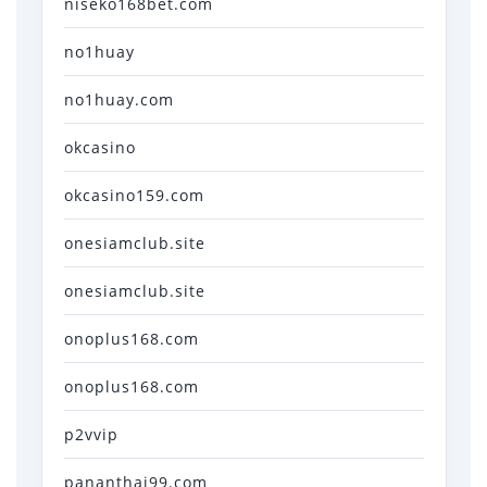
niseko168bet.com
no1huay
no1huay.com
okcasino
okcasino159.com
onesiamclub.site
onesiamclub.site
onoplus168.com
onoplus168.com
p2vvip
pananthai99.com