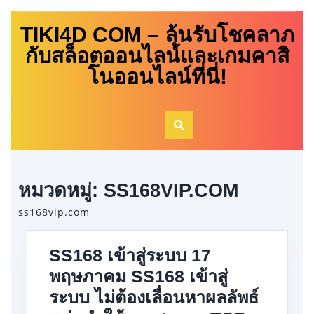
Skip
TIKI4D COM – ลุ้นรับโชคลาภ
to
content
กับสล็อตออนไลน์และเกมคาสิ
โนออนไลน์ที่นี่!
หมวดหมู่:
SS168VIP.COM
ss168vip.com
SS168 เข้าสู่ระบบ 17
พฤษภาคม SS168 เข้าสู่
ระบบ ไม่ต้องเลื่อนหาผลลัพธ์