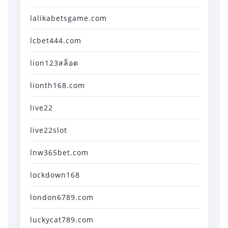
lalikabetsgame.com
lcbet444.com
lion123สล็อต
lionth168.com
live22
live22slot
lnw365bet.com
lockdown168
london6789.com
luckycat789.com