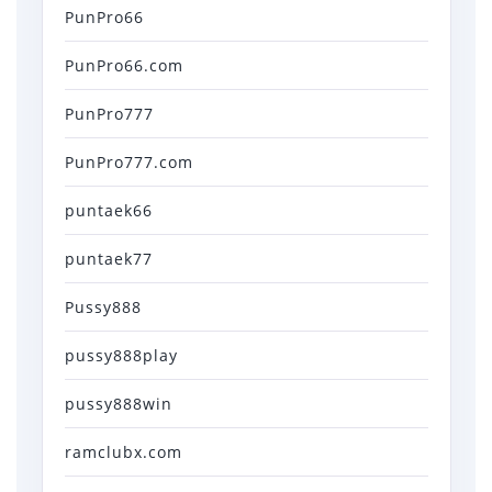
PunPro66
PunPro66.com
PunPro777
PunPro777.com
puntaek66
puntaek77
Pussy888
pussy888play
pussy888win
ramclubx.com