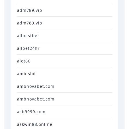
adm789.vip
adm789.vip
allbestbet
allbet24hr
alot66
amb slot
ambnovabet.com
ambnovabet.com
asb9999.com
askwin88.online