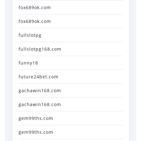
fox689ok.com
fox689ok.com
fullslotpg
fullslotpg168.com
funny18
future24bet.com
gachawin168.com
gachawin168.com
gem99ths.com
gem99ths.com