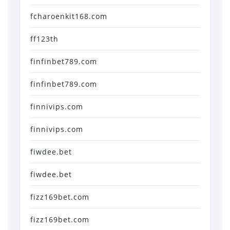
fcharoenkit168.com
ff123th
finfinbet789.com
finfinbet789.com
finnivips.com
finnivips.com
fiwdee.bet
fiwdee.bet
fizz169bet.com
fizz169bet.com