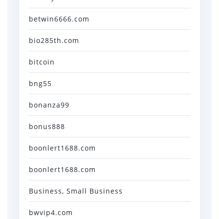
betwin6666.com
bio285th.com
bitcoin
bng55
bonanza99
bonus888
boonlert1688.com
boonlert1688.com
Business, Small Business
bwvip4.com