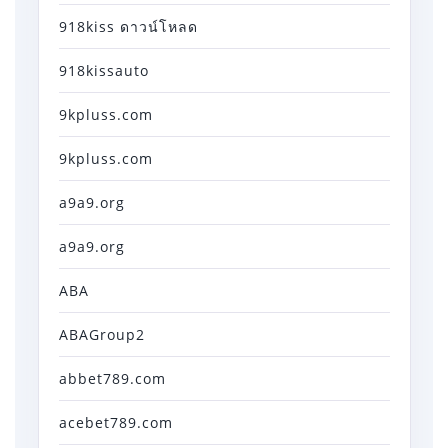
918kiss ดาวน์โหลด
918kissauto
9kpluss.com
9kpluss.com
a9a9.org
a9a9.org
ABA
ABAGroup2
abbet789.com
acebet789.com