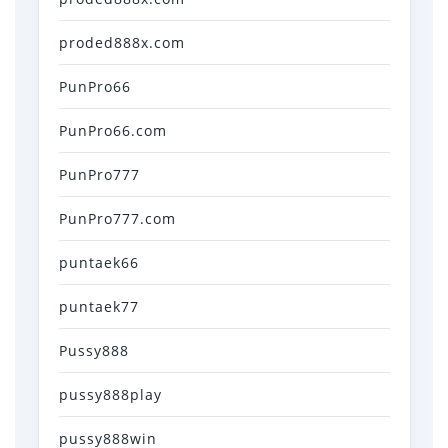
proded888x.com
PunPro66
PunPro66.com
PunPro777
PunPro777.com
puntaek66
puntaek77
Pussy888
pussy888play
pussy888win