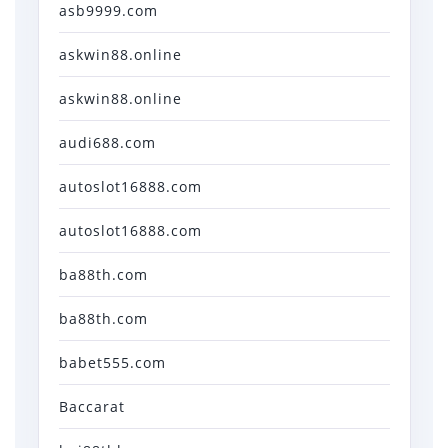
asb9999.com
askwin88.online
askwin88.online
audi688.com
autoslot16888.com
autoslot16888.com
ba88th.com
ba88th.com
babet555.com
Baccarat