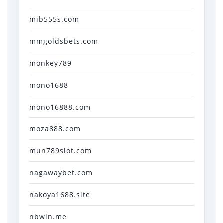
mib555s.com
mmgoldsbets.com
monkey789
mono1688
mono16888.com
moza888.com
mun789slot.com
nagawaybet.com
nakoya1688.site
nbwin.me