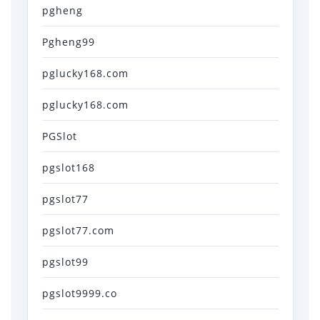
pgheng
Pgheng99
pglucky168.com
pglucky168.com
PGSlot
pgslot168
pgslot77
pgslot77.com
pgslot99
pgslot9999.co