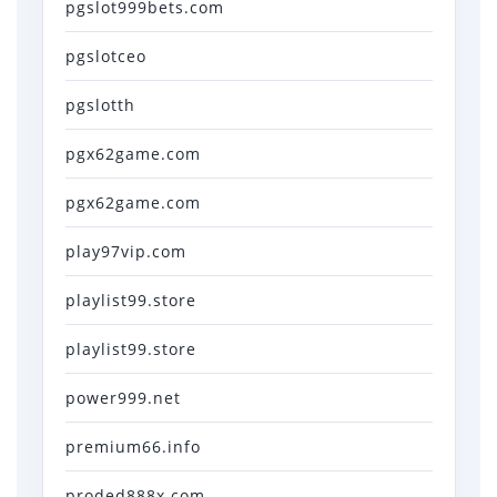
pgslot999bets.com
pgslotceo
pgslotth
pgx62game.com
pgx62game.com
play97vip.com
playlist99.store
playlist99.store
power999.net
premium66.info
proded888x.com