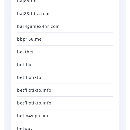
baj88thb
baj88thbz.com
bar4game24hr.com
bbp168.me
bestbet
betflix
betflixtikto
betflixtikto.info
betflixtikto.info
betm4vip.com
betway