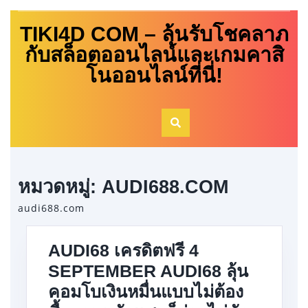
Skip
TIKI4D COM – ลุ้นรับโชคลาภ
to
content
กับสล็อตออนไลน์และเกมคาสิ
โนออนไลน์ที่นี่!
หมวดหมู่:
AUDI688.COM
audi688.com
AUDI68 เครดิตฟรี 4
SEPTEMBER AUDI68 ลุ้น
คอมโบเงินหมื่นแบบไม่ต้อง