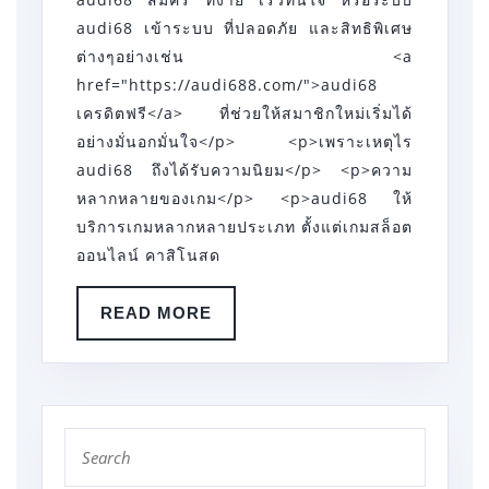
ซื้อ
audi68 เข้าระบบ ที่ปลอดภัย และสิทธิพิเศษ
ถอน
ต่างๆอย่างเช่น <a
หลัก
href="https://audi688.com/">audi68
แสน
เครดิตฟรี</a> ที่ช่วยให้สมาชิกใหม่เริ่มได้
ก็
อย่างมั่นอกมั่นใจ</p> <p>เพราะเหตุไร
จ่าย
audi68 ถึงได้รับความนิยม</p> <p>ความ
หลากหลายของเกม</p> <p>audi68 ให้
ไม่
บริการเกมหลากหลายประเภท ตั้งแต่เกมสล็อต
หัก
ออนไลน์ คาสิโนสด
เว็บ
เปิด
READ
READ MORE
ใหม่
MORE
สุด
ร้อน
แรง
Search
TOP
for: