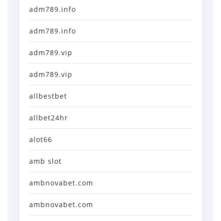
adm789.info
adm789.info
adm789.vip
adm789.vip
allbestbet
allbet24hr
alot66
amb slot
ambnovabet.com
ambnovabet.com