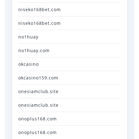
niseko168bet.com
niseko168bet.com
no1huay
no1huay.com
okcasino
okcasino159.com
onesiamclub.site
onesiamclub.site
onoplus168.com
onoplus168.com