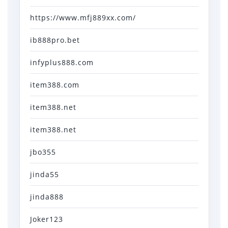
https://www.mfj889xx.com/
ib888pro.bet
infyplus888.com
item388.com
item388.net
item388.net
jbo355
jinda55
jinda888
Joker123