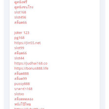
ดูหนังฟรี
ดูหนังชนโรง
slot168
slot456
สล็อต66
joker 123
pg168
https://jin55.net
slot99
สล็อต66
slot44
https://judhai168.co
https://bonus888.life
สล็อต888
สล็อต99
pussy888
บาคาร่า168
slotxo
สล็อตทดลอง
หนังโป๊ไทย