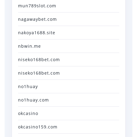
mun789slot.com
nagawaybet.com
nakoya1688.site
nbwin.me
niseko168bet.com
niseko168bet.com
no1huay
no1huay.com
okcasino
okcasino159.com