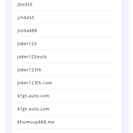
jbo355
jinda55
jinda888
Joker123
joker123auto
Joker123th
Joker123th.com
k1gt-auto.com
k1gt-auto.com
khumsup888.me