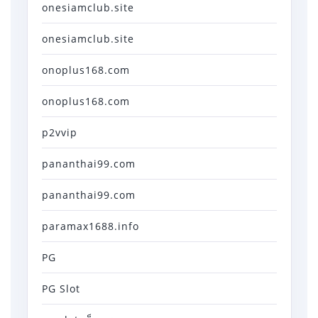
onesiamclub.site
onesiamclub.site
onoplus168.com
onoplus168.com
p2vvip
pananthai99.com
pananthai99.com
paramax1688.info
PG
PG Slot