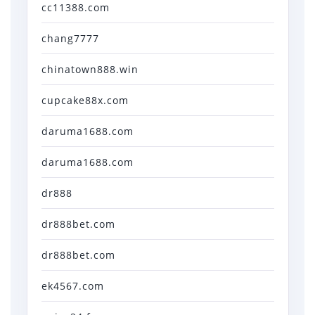
cc11388.com
chang7777
chinatown888.win
cupcake88x.com
daruma1688.com
daruma1688.com
dr888
dr888bet.com
dr888bet.com
ek4567.com