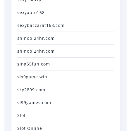
sexyauto168
sexybaccarat168.com
shinobi24hr.com
shinobi24hr.com
sing55fun.com
six9game.win
sky2899.com
sl99games.com
Slot
Slot Online