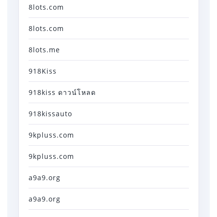
8lots.com
8lots.com
8lots.me
918Kiss
918kiss ดาวน์โหลด
918kissauto
9kpluss.com
9kpluss.com
a9a9.org
a9a9.org