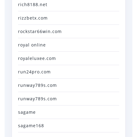
rich8188.net
rizzbetx.com
rockstar66win.com
royal online
royaleluxee.com
run24pro.com
runway789s.com
runway789s.com
sagame
sagame168