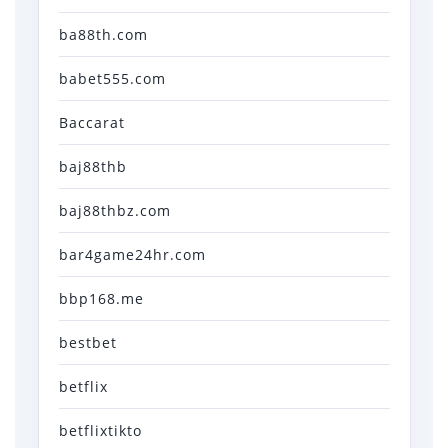
ba88th.com
babet555.com
Baccarat
baj88thb
baj88thbz.com
bar4game24hr.com
bbp168.me
bestbet
betflix
betflixtikto