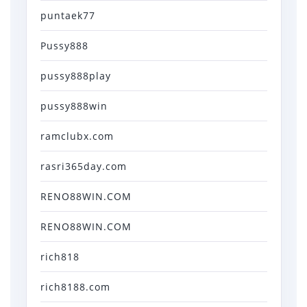
puntaek77
Pussy888
pussy888play
pussy888win
ramclubx.com
rasri365day.com
RENO88WIN.COM
RENO88WIN.COM
rich818
rich8188.com