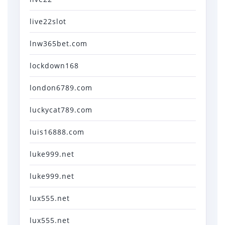
live22slot
lnw365bet.com
lockdown168
london6789.com
luckycat789.com
luis16888.com
luke999.net
luke999.net
lux555.net
lux555.net