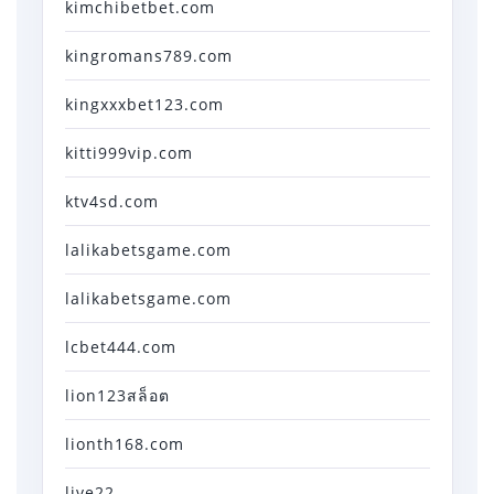
kimchibetbet.com
kingromans789.com
kingxxxbet123.com
kitti999vip.com
ktv4sd.com
lalikabetsgame.com
lalikabetsgame.com
lcbet444.com
lion123สล็อต
lionth168.com
live22