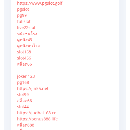
https://www.pgslot.golf
pgslot
pg99
fullslot
live22slot
หนังชนโรง
ดูหนังฟรี
ดูหนังชนโรง
slot168
slot456
สล็อต66
joker 123
pg168
https://jin55.net
slot99
สล็อต66
slot44
https://judhai168.co
https://bonus888.life
สล็อต888