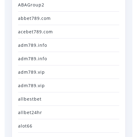
ABAGroup2
abbet789.com
acebet789.com
adm789.info
adm789.info
adm789.vip
adm789.vip
allbestbet
allbet24hr
alot66