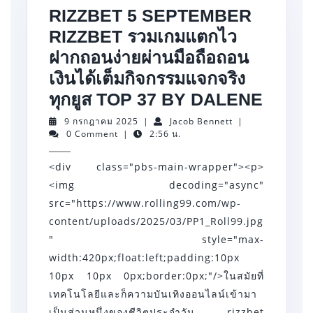
34
RIZZBET 5 SEPTEMBER
BY
RIZZBET รวมเกมแตกไว
ESME
ฝากถอนง่ายผ่านมือถือถอน
เงินได้เต็มกิจกรรมแจกจริง
RIZZ
ทุกยูส TOP 37 BY DALENE
5
9
Jacob
9 กรกฎาคม 2025
|
Jacob Bennett
|
กรกฎาคม
Bennett
0 Comment
|
2:56 น.
SEPT
2025
RIZZ
<div class="pbs-main-wrapper"><p>
รวม
<img decoding="async"
เกม
src="https://www.rolling99.com/wp-
content/uploads/2025/03/PP1_Roll99.jpg
แตก
" style="max-
ไว
width:420px;float:left;padding:10px
ฝาก
10px 10px 0px;border:0px;"/>ในสมัยที่
ถอน
เทคโนโลยีและก็ความบันเทิงออนไลน์เข้ามา
ง่าย
เป็นส่วนหนึ่งของชีวิตประจำวัน rizzbet