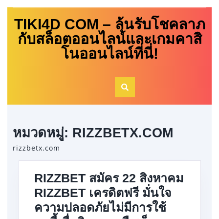
Skip
TIKI4D COM – ลุ้นรับโชคลาภ
to
content
กับสล็อตออนไลน์และเกมคาสิ
โนออนไลน์ที่นี่!
หมวดหมู่:
RIZZBETX.COM
rizzbetx.com
RIZZBET สมัคร 22 สิงหาคม
RIZZBET เครดิตฟรี มั่นใจ
ความปลอดภัยไม่มีการใช้