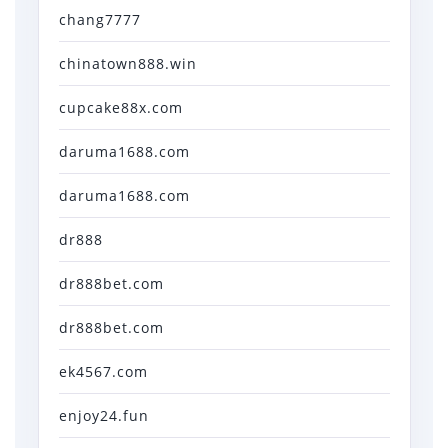
chang7777
chinatown888.win
cupcake88x.com
daruma1688.com
daruma1688.com
dr888
dr888bet.com
dr888bet.com
ek4567.com
enjoy24.fun