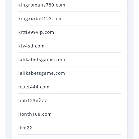
kingromans789.com
kingxxxbet123.com
kitti999vip.com
ktv4sd.com
lalikabetsgame.com
lalikabetsgame.com
lcbet444.com
lion123สล็อต
lionth168.com
live22