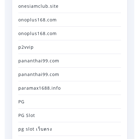
onesiamclub.site
onoplus168.com
onoplus168.com
p2vvip
pananthai99.com
pananthai99.com
paramax1688.info
PG
PG Slot
pg slot เว็บตรง