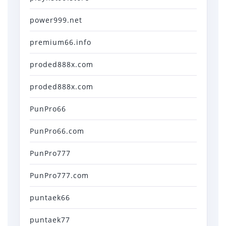
power999.net
premium66.info
proded888x.com
proded888x.com
PunPro66
PunPro66.com
PunPro777
PunPro777.com
puntaek66
puntaek77