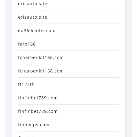
erisauto.site
erisauto.site
eu369clubs.com
faro168
fcharoenkit168.com
fcharoenkit168.com
ff123th
finfinbet789.com
finfinbet789.com
finnivips.com