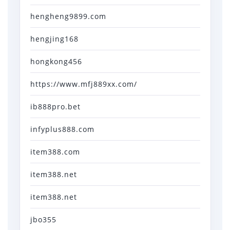
hengheng9899.com
hengjing168
hongkong456
https://www.mfj889xx.com/
ib888pro.bet
infyplus888.com
item388.com
item388.net
item388.net
jbo355