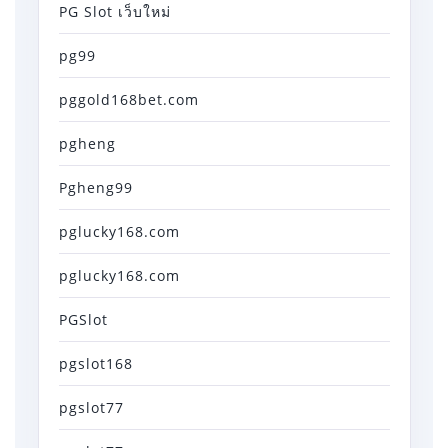
PG Slot เว็บใหม่
pg99
pggold168bet.com
pgheng
Pgheng99
pglucky168.com
pglucky168.com
PGSlot
pgslot168
pgslot77