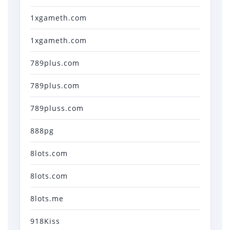
1xgameth.com
1xgameth.com
789plus.com
789plus.com
789pluss.com
888pg
8lots.com
8lots.com
8lots.me
918Kiss