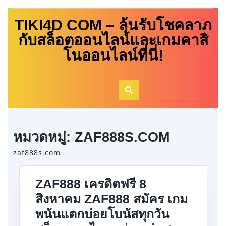
Skip
TIKI4D COM – ลุ้นรับโชคลาภ
to
content
กับสล็อตออนไลน์และเกมคาสิ
โนออนไลน์ที่นี่!
หมวดหมู่:
ZAF888S.COM
zaf888s.com
ZAF888 เครดิตฟรี 8
สิงหาคม ZAF888 สมัคร เกม
พนันแตกบ่อยโบนัสทุกวัน