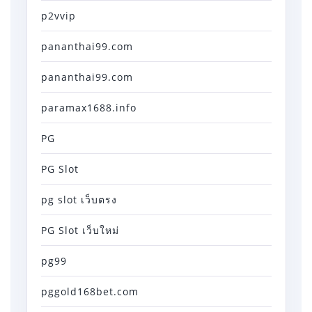
p2vvip
pananthai99.com
pananthai99.com
paramax1688.info
PG
PG Slot
pg slot เว็บตรง
PG Slot เว็บใหม่
pg99
pggold168bet.com