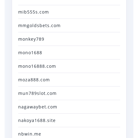
mib555s.com
mmgoldsbets.com
monkey789
mono1688
mono16888.com
moza888.com
mun789slot.com
nagawaybet.com
nakoya1688.site
nbwin.me