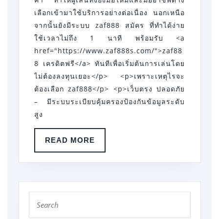
วัน
เลือกเข้ามาใช้บริการอย่างต่อเนื่อง นอกเหนือ
สล็อต
จากนั้นยังมีระบบ zaf888 สมัคร ที่ทำได้ง่าย
แตก
ใช้เวลาไม่ถึง 1 นาที พร้อมรับ <a
ไว
href="https://www.zaf888s.com/">zaf88
ทุก
8 เครดิตฟรี</a> ทันทีเพื่อเริ่มต้นการเล่นโดย
ค่าย
ไม่ต้องลงทุนเยอะ</p> <p>เพราะเหตุไรจะ
ต้องเลือก zaf888</p> <p>เว็บตรง ปลอดภัย
เล่น
– มีระบบระเบียบคุ้มครองป้องกันข้อมูลระดับ
สนุก
สูง
ไม่มี
สะดุด
READ
READ MORE
TOP
MORE
87
BY
MAGGIE
Search
for: