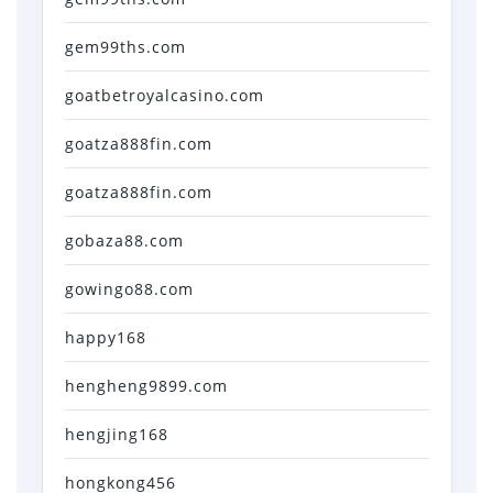
gem99ths.com
goatbetroyalcasino.com
goatza888fin.com
goatza888fin.com
gobaza88.com
gowingo88.com
happy168
hengheng9899.com
hengjing168
hongkong456