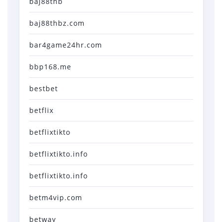
baj88thb
baj88thbz.com
bar4game24hr.com
bbp168.me
bestbet
betflix
betflixtikto
betflixtikto.info
betflixtikto.info
betm4vip.com
betway