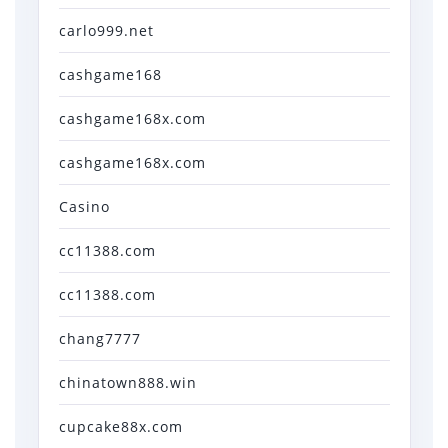
carlo999.net
cashgame168
cashgame168x.com
cashgame168x.com
Casino
cc11388.com
cc11388.com
chang7777
chinatown888.win
cupcake88x.com