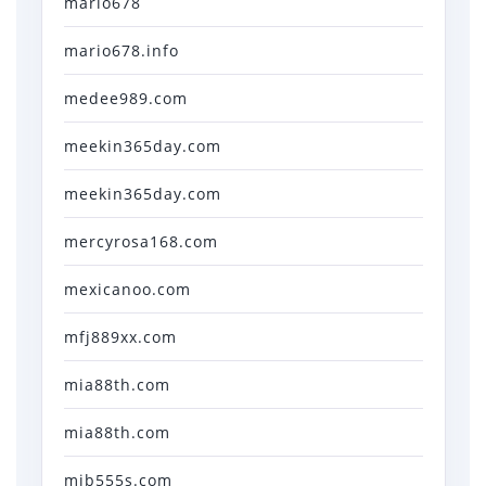
mario678
mario678.info
medee989.com
meekin365day.com
meekin365day.com
mercyrosa168.com
mexicanoo.com
mfj889xx.com
mia88th.com
mia88th.com
mib555s.com