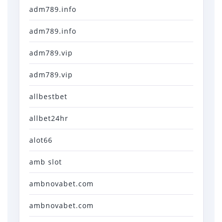
adm789.info
adm789.info
adm789.vip
adm789.vip
allbestbet
allbet24hr
alot66
amb slot
ambnovabet.com
ambnovabet.com