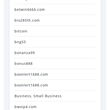
betwin6666.com
bio285th.com
bitcoin
bng55
bonanza99
bonus888
boonlert1688.com
boonlert1688.com
Business, Small Business
bwvip4.com