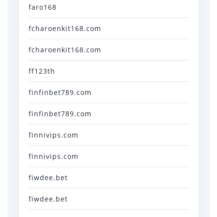
faro168
fcharoenkit168.com
fcharoenkit168.com
ff123th
finfinbet789.com
finfinbet789.com
finnivips.com
finnivips.com
fiwdee.bet
fiwdee.bet