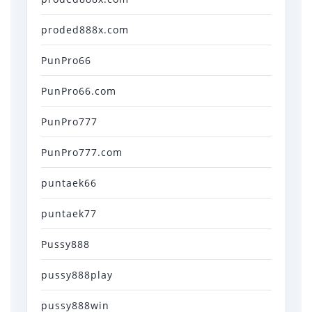
proded888x.com
PunPro66
PunPro66.com
PunPro777
PunPro777.com
puntaek66
puntaek77
Pussy888
pussy888play
pussy888win