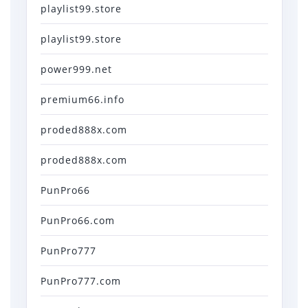
playlist99.store
playlist99.store
power999.net
premium66.info
proded888x.com
proded888x.com
PunPro66
PunPro66.com
PunPro777
PunPro777.com