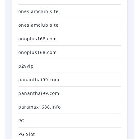
onesiamclub.site
onesiamclub.site
onoplus168.com
onoplus168.com
p2vvip
pananthai99.com
pananthai99.com
paramax1688.info
PG
PG Slot