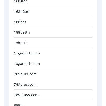
168slot
168สล็อต
188bet
188betth
1xbetth
1xgameth.com
1xgameth.com
789plus.com
789plus.com
789pluss.com
888pg