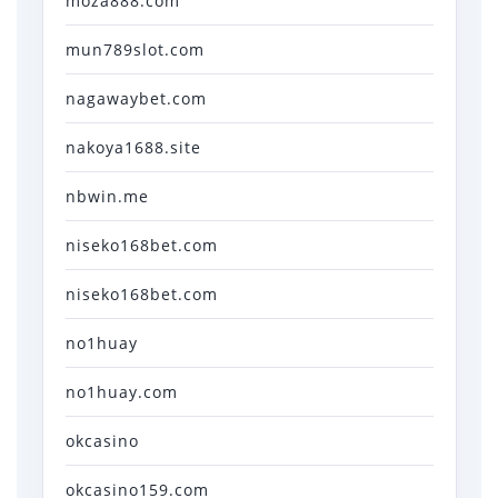
moza888.com
mun789slot.com
nagawaybet.com
nakoya1688.site
nbwin.me
niseko168bet.com
niseko168bet.com
no1huay
no1huay.com
okcasino
okcasino159.com