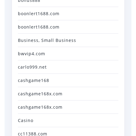
bonus888
boonlert1688.com
boonlert1688.com
Business, Small Business
bwvip4.com
carlo999.net
cashgame168
cashgame168x.com
cashgame168x.com
Casino
cc11388.com