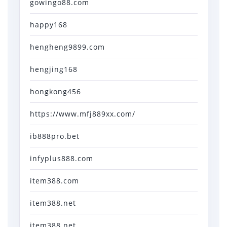
gowingo88.com
happy168
hengheng9899.com
hengjing168
hongkong456
https://www.mfj889xx.com/
ib888pro.bet
infyplus888.com
item388.com
item388.net
item388.net