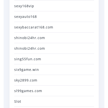
sexy168vip
sexyauto168
sexybaccarat168.com
shinobi24hr.com
shinobi24hr.com
sing55fun.com
six9game.win
sky2899.com
sl99games.com
Slot