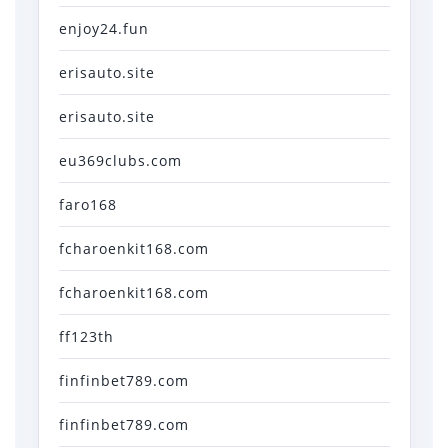
enjoy24.fun
erisauto.site
erisauto.site
eu369clubs.com
faro168
fcharoenkit168.com
fcharoenkit168.com
ff123th
finfinbet789.com
finfinbet789.com