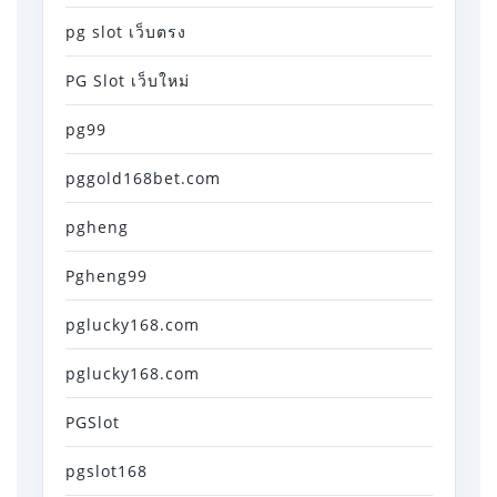
pg slot เว็บตรง
PG Slot เว็บใหม่
pg99
pggold168bet.com
pgheng
Pgheng99
pglucky168.com
pglucky168.com
PGSlot
pgslot168