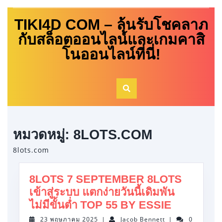
Skip
TIKI4D COM – ลุ้นรับโชคลาภ
to
content
กับสล็อตออนไลน์และเกมคาสิ
โนออนไลน์ที่นี่!
หมวดหมู่:
8LOTS.COM
8lots.com
8LOTS 7 SEPTEMBER 8LOTS
เข้าสู่ระบบ แตกง่ายวันนี้เดิมพัน
8LOTS
ไม่มีขั้นต่ำ TOP 55 BY ESSIE
7
23
Jacob
23 พฤษภาคม 2025
|
Jacob Bennett
|
0