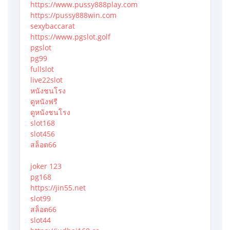
https://www.pussy888play.com
https://pussy888win.com
sexybaccarat
https://www.pgslot.golf
pgslot
pg99
fullslot
live22slot
หนังชนโรง
ดูหนังฟรี
ดูหนังชนโรง
slot168
slot456
สล็อต66
joker 123
pg168
https://jin55.net
slot99
สล็อต66
slot44