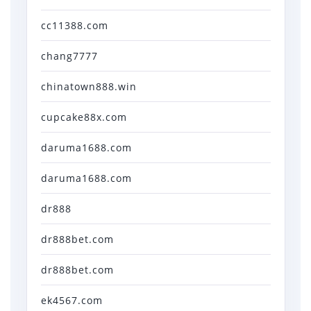
cc11388.com
chang7777
chinatown888.win
cupcake88x.com
daruma1688.com
daruma1688.com
dr888
dr888bet.com
dr888bet.com
ek4567.com