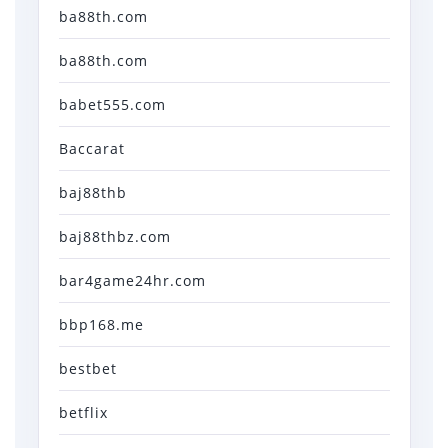
ba88th.com
ba88th.com
babet555.com
Baccarat
baj88thb
baj88thbz.com
bar4game24hr.com
bbp168.me
bestbet
betflix