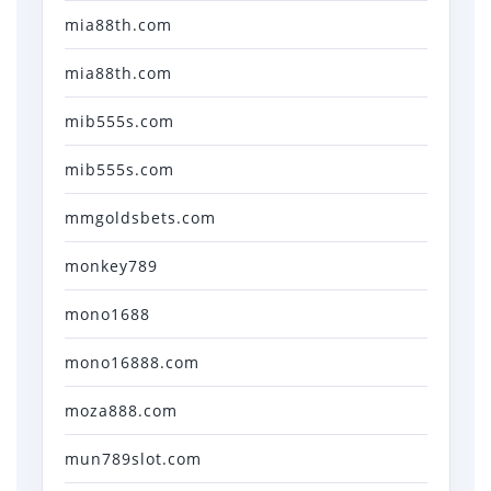
mia88th.com
mia88th.com
mib555s.com
mib555s.com
mmgoldsbets.com
monkey789
mono1688
mono16888.com
moza888.com
mun789slot.com