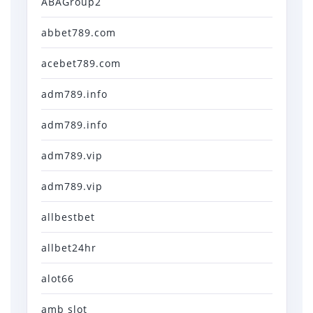
ABAGroup2
abbet789.com
acebet789.com
adm789.info
adm789.info
adm789.vip
adm789.vip
allbestbet
allbet24hr
alot66
amb slot