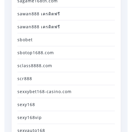
sagame168th.com
sawan888 เครดิตฟรี
sawan888 เครดิตฟรี
sbobet
sbotop1688.com
sclass8888.com
scr888
sexxybet168-casino.com
sexy168
sexy168vip
sexyauto168