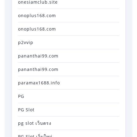
onesiamclub.site
onoplus168.com
onoplus168.com
p2vvip
pananthai99.com
pananthai99.com
paramax1688.info
PG
PG Slot
pg slot เว็บตรง
PG Slot เว็บใหม่