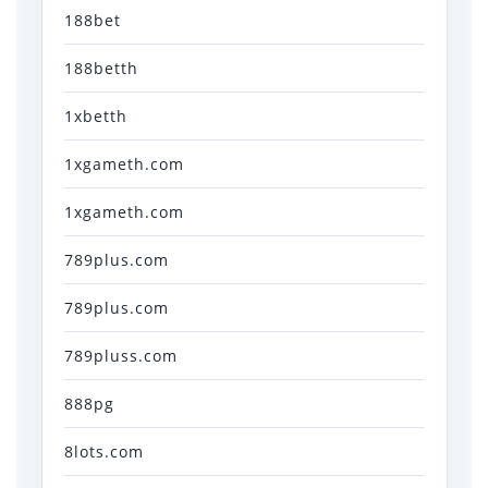
188bet
188betth
1xbetth
1xgameth.com
1xgameth.com
789plus.com
789plus.com
789pluss.com
888pg
8lots.com