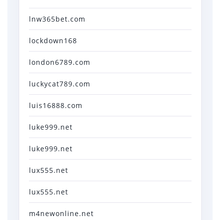
lnw365bet.com
lockdown168
london6789.com
luckycat789.com
luis16888.com
luke999.net
luke999.net
lux555.net
lux555.net
m4newonline.net