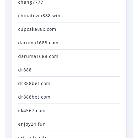
chang7777
chinatown888.win
cupcake88x.com
daruma1688.com
daruma1688.com
dr888
dr888bet.com
dr888bet.com
ek4567.com
enjoy24.fun
erisauto.site