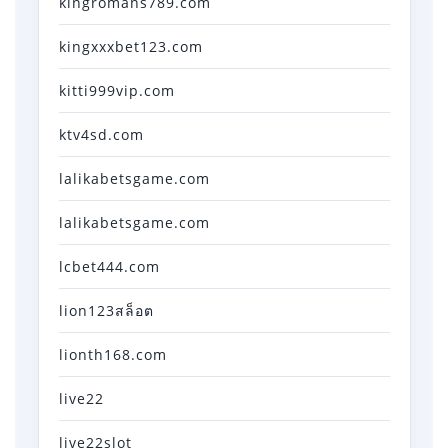
kingromans789.com
kingxxxbet123.com
kitti999vip.com
ktv4sd.com
lalikabetsgame.com
lalikabetsgame.com
lcbet444.com
lion123สล็อต
lionth168.com
live22
live22slot