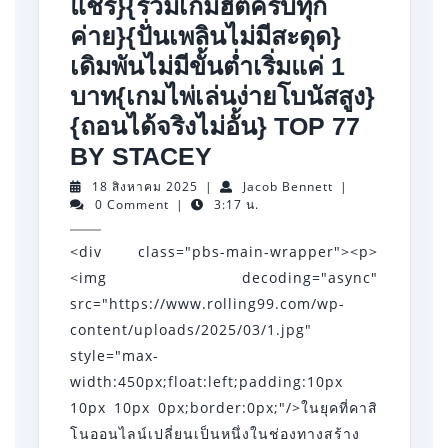
แชร์}{รวมเกมฮิตครบทุก
ค่าย}{ปั่นเพลินไม่มีสะดุด}
เดิมพันไม่มีขั้นต่ำเริ่มแค่ 1
บาท{เกมไพ่เล่นง่ายโบนัสสูง}
{ถอนได้จริงไม่อั้น} TOP 77
ASB999
BY STACEY
เครดิต
18
Jacob
18 สิงหาคม 2025
|
Jacob Bennett
|
สิงหาคม
Bennett
0 Comment
|
3:17 น.
ฟรี
2025
25
<div class="pbs-main-wrapper"><p>
OCTOBER
<img decoding="async"
ASB999
src="https://www.rolling99.com/wp-
content/uploads/2025/03/1.jpg"
{รับ
style="max-
โบนัส
width:450px;float:left;padding:10px
สมาชิก
10px 10px 0px;border:0px;"/>ในยุคที่คาสิ
ใหม่
โนออนไลน์เปลี่ยนเป็นหนึ่งในช่องทางสร้าง