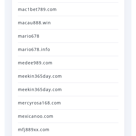
mac1bet789.com
macau888.win
mario678
mario678.info
medee989.com
meekin365day.com
meekin365day.com
mercyrosa168.com
mexicanoo.com
mfj889xx.com