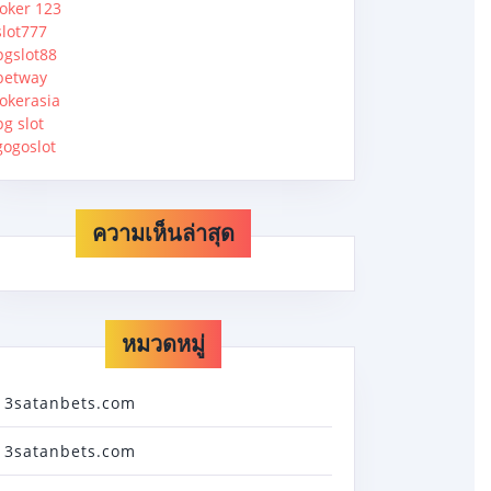
joker 123
slot777
pgslot88
betway
jokerasia
pg slot
gogoslot
ความเห็นล่าสุด
หมวดหมู่
13satanbets.com
13satanbets.com