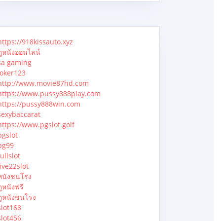
https://918kissauto.xyz
ดูหนังออนไลน์
sa gaming
joker123
http://www.movie87hd.com
https://www.pussy888play.com
https://pussy888win.com
sexybaccarat
https://www.pgslot.golf
pgslot
pg99
fullslot
live22slot
หนังชนโรง
ดูหนังฟรี
ดูหนังชนโรง
slot168
slot456