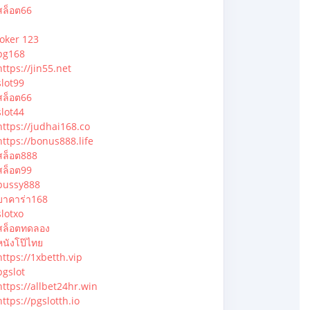
สล็อต66
joker 123
pg168
https://jin55.net
slot99
สล็อต66
slot44
https://judhai168.co
https://bonus888.life
สล็อต888
สล็อต99
pussy888
บาคาร่า168
slotxo
สล็อตทดลอง
หนังโป๊ไทย
https://1xbetth.vip
pgslot
https://allbet24hr.win
https://pgslotth.io