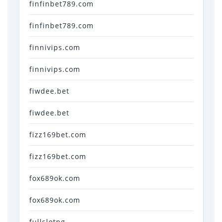
finfinbet789.com
finfinbet789.com
finnivips.com
finnivips.com
fiwdee.bet
fiwdee.bet
fizz169bet.com
fizz169bet.com
fox689ok.com
fox689ok.com
fullslotpg