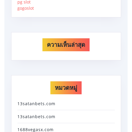
pg slot
gogoslot
ความเห็นล่าสุด
หมวดหมู่
13satanbets.com
13satanbets.com
1688vegasx.com