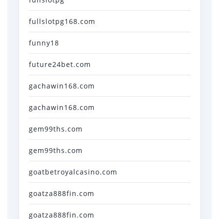
fullslotpg168.com
funny18
future24bet.com
gachawin168.com
gachawin168.com
gem99ths.com
gem99ths.com
goatbetroyalcasino.com
goatza888fin.com
goatza888fin.com