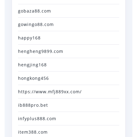
gobaza88.com
gowingo88.com
happy168
hengheng9899.com
hengjing168
hongkong456
https://www.mfj889xx.com/
ib888pro.bet
infyplus888.com
item388.com