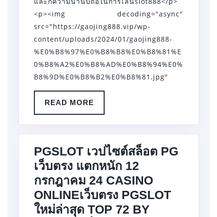
และก็ความน่านับถือในการเล่นslot888</p>
<p><img decoding="async"
src="https://gaojing888.vip/wp-
content/uploads/2024/01/gaojing888-
%E0%B8%97%E0%B8%B8%E0%B8%81%E
0%B8%A2%E0%B8%AD%E0%B8%94%E0%
B8%9D%E0%B8%B2%E0%B8%81.jpg"
READ
READ MORE
MORE
PGSLOT เวปไซต์สล็อต PG
เว็บตรง แตกหนัก 12
กรกฎาคม 24 CASINO
ONLINEเว็บตรง PGSLOT
ใหม่ล่าสุด TOP 72 BY