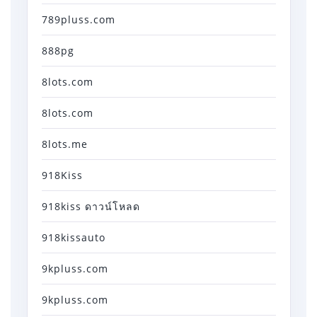
789pluss.com
888pg
8lots.com
8lots.com
8lots.me
918Kiss
918kiss ดาวน์โหลด
918kissauto
9kpluss.com
9kpluss.com