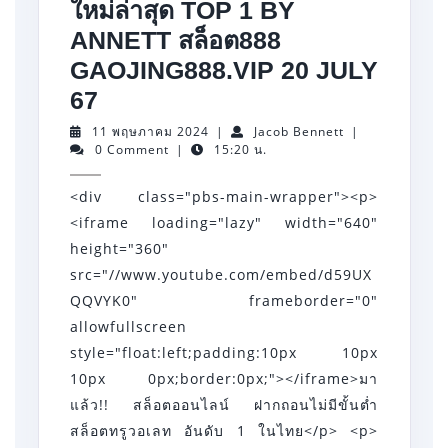
ใหม่ล่าสุด TOP 1 BY
ANNETT สล็อต888
GAOJING888.VIP 20 JULY
สล็อต888
67
WEBSITEสล็อต888
11
Jacob
11 พฤษภาคม 2024
|
Jacob Bennett
|
พฤษภาคม
Bennett
0 Comment
|
15:20 น.
PG
2024
ทาง
<div class="pbs-main-wrapper"><p>
เข้า
<iframe loading="lazy" width="640"
CASINO
height="360"
src="//www.youtube.com/embed/d59UX
ONLINEเว็บ
QQVYK0" frameborder="0"
ตรง
allowfullscreen
เกา
style="float:left;padding:10px 10px
จิ้ง888
10px 0px;border:0px;"></iframe>มา
ใหม่
แล้ว!! สล็อตออนไลน์ ฝากถอนไม่มีขั้นต่ำ
ล่าสุด
สล็อตทรูวอเลท อันดับ 1 ในไทย</p> <p>