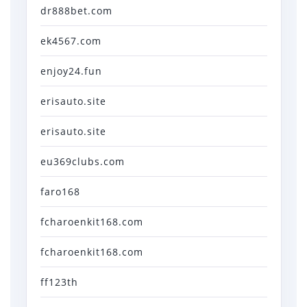
dr888bet.com
ek4567.com
enjoy24.fun
erisauto.site
erisauto.site
eu369clubs.com
faro168
fcharoenkit168.com
fcharoenkit168.com
ff123th