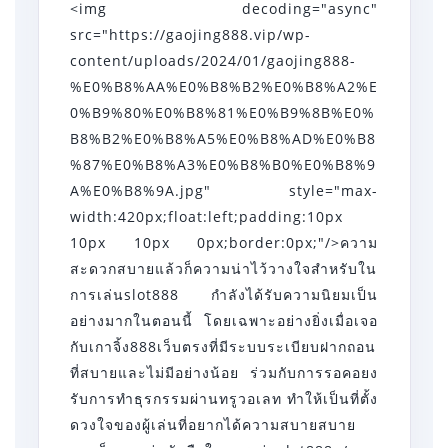
TOP
<img decoding="async"
src="https://gaojing888.vip/wp-
1
content/uploads/2024/01/gaojing888-
BY
%E0%B8%AA%E0%B8%B2%E0%B8%A2%E
ANNETT
0%B9%80%E0%B8%81%E0%B9%8B%E0%
สล็อต888
B8%B2%E0%B8%A5%E0%B8%AD%E0%B8
GAOJING888.VIP
%87%E0%B8%A3%E0%B8%B0%E0%B8%9
20
A%E0%B8%9A.jpg" style="max-
width:420px;float:left;padding:10px
JULY
10px 10px 0px;border:0px;"/>ความ
67
สะดวกสบายแล้วก็ความน่าไว้วางใจสำหรับใน
การเล่นslot888 กำลังได้รับความนิยมเป็น
อย่างมากในตอนนี้ โดยเฉพาะอย่างยิ่งเมื่อเจอ
กับเกาจิ้ง888เว็บตรงที่มีระบบระเบียบฝากถอน
ที่สบายและไม่มีอย่างน้อย ร่วมกับการรอคอยง
รับการทำธุรกรรมผ่านทรูวอเลท ทำให้เป็นที่ตั้ง
ดวงใจของผู้เล่นที่อยากได้ความสบายสบาย