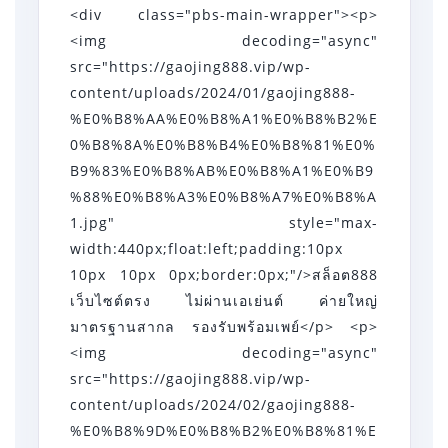
27
<div class="pbs-main-wrapper"><p>
กรกฎาค
<img decoding="async"
67
src="https://gaojing888.vip/wp-
content/uploads/2024/01/gaojing888-
คา
%E0%B8%AA%E0%B8%A1%E0%B8%B2%E
สิ
0%B8%8A%E0%B8%B4%E0%B8%81%E0%
โน
B9%83%E0%B8%AB%E0%B8%A1%E0%B9
เว็บ
%88%E0%B8%A3%E0%B8%A7%E0%B8%A
เปิด
1.jpg" style="max-
ใหม่
width:440px;float:left;padding:10px
สล็อต88
10px 10px 0px;border:0px;"/>สล็อต888
เว็บไซต์ตรง ไม่ผ่านเอเย่นต์ ค่ายใหญ่
เครดิต
มาตรฐานสากล รองรับพร้อมเพย์</p> <p>
ฟรี
<img decoding="async"
TOP
src="https://gaojing888.vip/wp-
50
content/uploads/2024/02/gaojing888-
BY
%E0%B8%9D%E0%B8%B2%E0%B8%81%E