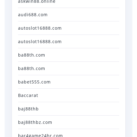
askwin88.online
audi688.com
autoslot16888.com
autoslot16888.com
ba88th.com
ba88th.com
babet555.com
Baccarat
baj88thb
baj88thbz.com
bar4game24hr.com