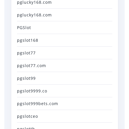
pglucky168.com
pglucky168.com
PGSlot
pgslot168
pgslot77
pgslot77.com
pgslot99
pgslot9999.co
pgslot999bets.com
pgslotceo
pgslotth