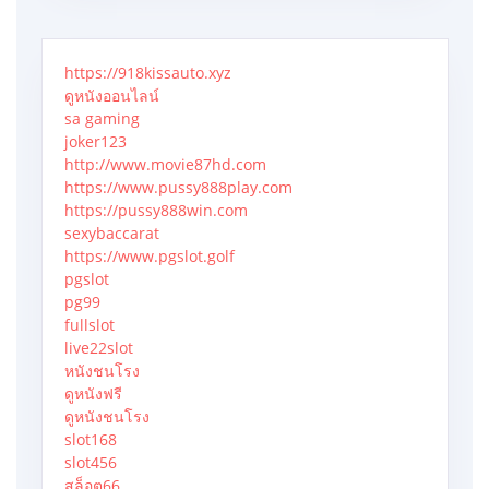
ต้น
เบท
https://918kissauto.xyz
ต่ำ
ดูหนังออนไลน์
sa gaming
ก็ได้
joker123
กำไร}
http://www.movie87hd.com
{คา
https://www.pussy888play.com
https://pussy888win.com
สิ
sexybaccarat
โน
https://www.pgslot.golf
pgslot
สด
pg99
จ่าย
fullslot
live22slot
จริง
หนังชนโรง
ทุก
ดูหนังฟรี
ตา}
ดูหนังชนโรง
slot168
{ถ่ายทอด
slot456
สด
สล็อต66