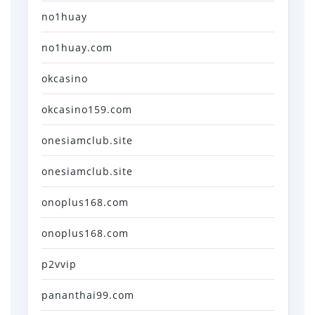
no1huay
no1huay.com
okcasino
okcasino159.com
onesiamclub.site
onesiamclub.site
onoplus168.com
onoplus168.com
p2vvip
pananthai99.com