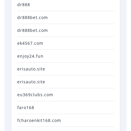
dr888
dr888bet.com
dr888bet.com
ek4567.com
enjoy24.fun
erisauto.site
erisauto.site
eu369clubs.com
faro168
fcharoenkit168.com