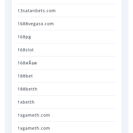
13satanbets.com
1688vegasx.com
168pg
168slot
168สล็อต
188bet
188betth
1xbetth
1xgameth.com
1xgameth.com