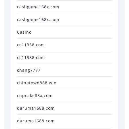
cashgame168x.com
cashgame168x.com
Casino
cc11388.com
cc11388.com
chang7777
chinatown888.win
cupcake88x.com
daruma1688.com
daruma1688.com