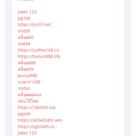
ไม่มี
joker 123
ดีเลย์}
pg168
https://jin55.net
{เดิม
slot99
พัน
สล็อต66
ได้
slot44
https://judhai168.co
ตลอด
https://bonus888.life
ทั้ง
สล็อต888
สล็อต99
วัน}
pussy888
TOP
บาคาร่า168
slotxo
73
สล็อตทดลอง
BY
หนังโป๊ไทย
CARL
https://1xbetth.vip
pgslot
https://allbet24hr.win
https://pgslotth.io
joker 123