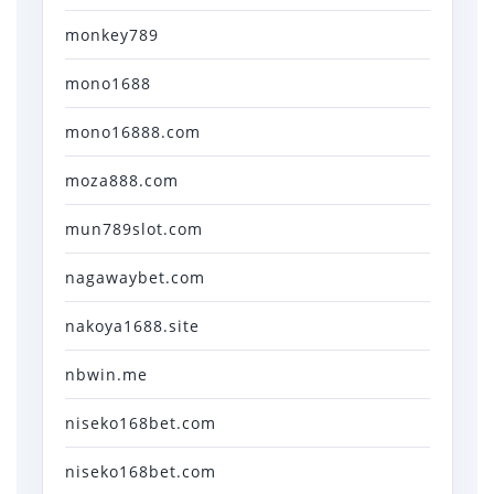
monkey789
mono1688
mono16888.com
moza888.com
mun789slot.com
nagawaybet.com
nakoya1688.site
nbwin.me
niseko168bet.com
niseko168bet.com