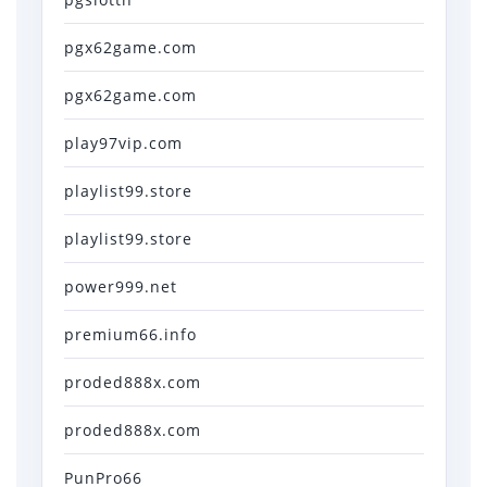
pgx62game.com
pgx62game.com
play97vip.com
playlist99.store
playlist99.store
power999.net
premium66.info
proded888x.com
proded888x.com
PunPro66