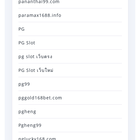
pananthai99.com
paramax1688.info
PG
PG Slot
pg slot เว็บตรง
PG Slot เว็บใหม่
pg99
pggold168bet.com
pgheng
Pgheng99
pglucky168.com