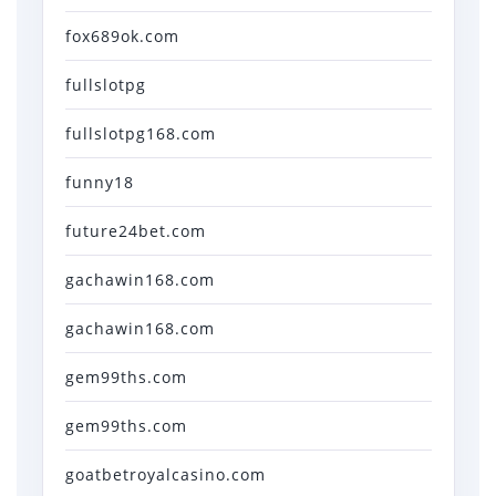
fox689ok.com
fullslotpg
fullslotpg168.com
funny18
future24bet.com
gachawin168.com
gachawin168.com
gem99ths.com
gem99ths.com
goatbetroyalcasino.com