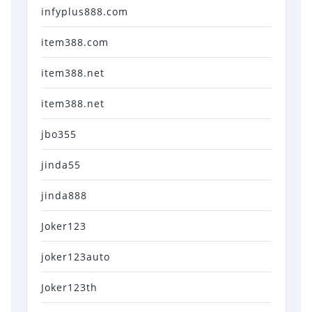
infyplus888.com
item388.com
item388.net
item388.net
jbo355
jinda55
jinda888
Joker123
joker123auto
Joker123th