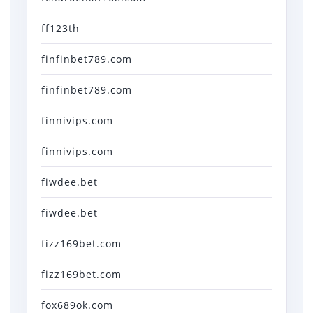
ff123th
finfinbet789.com
finfinbet789.com
finnivips.com
finnivips.com
fiwdee.bet
fiwdee.bet
fizz169bet.com
fizz169bet.com
fox689ok.com