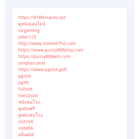
https://918kissauto.xyz
ดูหนังออนไลน์
sa gaming
joker123
http://www.movie87hd.com
https://www.pussy888play.com
https://pussy888win.com
sexybaccarat
https://www.pgslot.golf
pgslot
pg99
fullslot
live22slot
หนังชนโรง
ดูหนังฟรี
ดูหนังชนโรง
slot168
slot456
สล็อต66