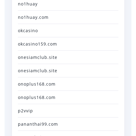
no1huay
no1huay.com
okcasino
okcasino159.com
onesiamclub.site
onesiamclub.site
onoplus168.com
onoplus168.com
p2vvip
pananthai99.com