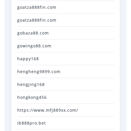
goatza888fin.com
goatza888fin.com
gobaza88.com
gowingo88.com
happy168
hengheng9899.com
hengjing168
hongkong456
https://www.mfj889xx.com/
ib888pro.bet