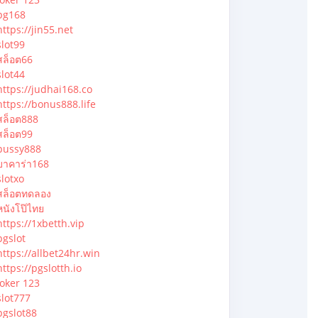
pg168
https://jin55.net
slot99
สล็อต66
slot44
https://judhai168.co
https://bonus888.life
สล็อต888
สล็อต99
pussy888
บาคาร่า168
slotxo
สล็อตทดลอง
หนังโป๊ไทย
https://1xbetth.vip
pgslot
https://allbet24hr.win
https://pgslotth.io
joker 123
slot777
pgslot88