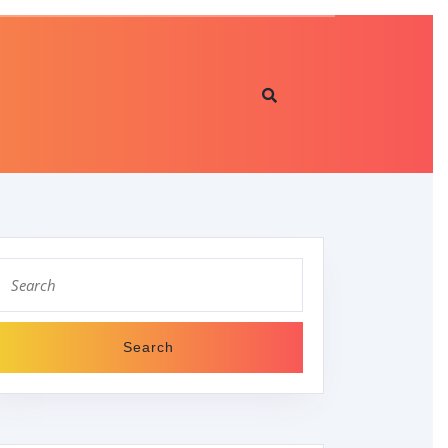
Search
or: