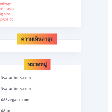
betway
jokerasia
pg slot
gogoslot
ความเห็นล่าสุด
หมวดหมู่
13satanbets.com
13satanbets.com
1688vegasx.com
168pg