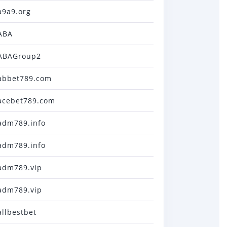
a9a9.org
ABA
ABAGroup2
abbet789.com
acebet789.com
adm789.info
adm789.info
adm789.vip
adm789.vip
allbestbet