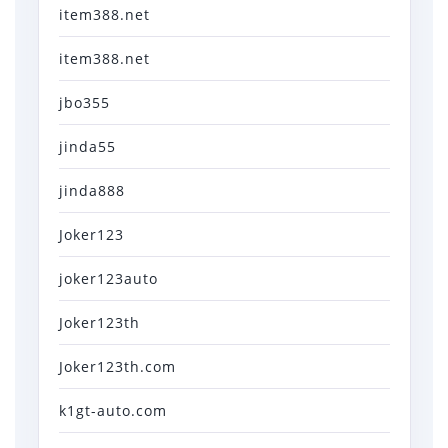
item388.net
item388.net
jbo355
jinda55
jinda888
Joker123
joker123auto
Joker123th
Joker123th.com
k1gt-auto.com