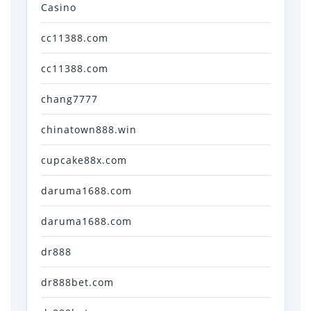
Casino
cc11388.com
cc11388.com
chang7777
chinatown888.win
cupcake88x.com
daruma1688.com
daruma1688.com
dr888
dr888bet.com