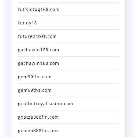
fullslotpg168.com
funny18
future24bet.com
gachawin168.com
gachawin168.com
gem99ths.com
gem99ths.com
goatbetroyalcasino.com
goatza888fin.com
goatza888fin.com