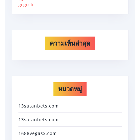
gogoslot
ความเห็นล่าสุด
หมวดหมู่
13satanbets.com
13satanbets.com
1688vegasx.com