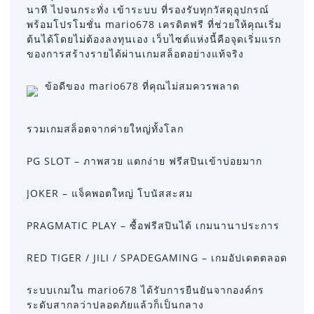
นาที ไปจนกระทั่ง เข้าระบบ ที่รองรับทุกวัสดุอุปกรณ์
พร้อมโปรโมชั่น mario678 เครดิตฟรี ที่ช่วยให้คุณเริ่ม
ต้นได้โดยไม่ต้องลงทุนเอง เว็บไซต์แห่งนี้คือจุดเริ่มแรก
ของการสร้างรายได้ผ่านเกมสล็อตอย่างแท้จริง
ข้อดีของ mario678 ที่คุณไม่สมควรพลาด
รวมเกมสล็อตจากค่ายใหญ่ทั้งโลก
PG SLOT – ภาพสวย แตกง่าย ฟรีสปินเข้าบ่อยมาก
JOKER – แจ็คพอตใหญ่ โบนัสสะสม
PRAGMATIC PLAY – ซื้อฟรีสปินได้ เกมนานาประการ
RED TIGER / JILI / SPADEGAMING – เกมอัปเดตตลอด
ระบบเกมใน mario678 ได้รับการยืนยันจากองค์กร
ระดับสากลว่าปลอดภัยแล้วก็เป็นกลาง