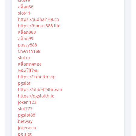
slot99
สล็อต66
slot44
https://judhai168.co
https://bonus888.life
สล็อต888
สล็อต99
pussy888
บาคาร่า168
slotxo
สล็อตทดลอง
หนังโป๊ไทย
https://1xbetth.vip
pgslot
https://allbet24hr.win
https://pgslotth.io
joker 123
slot777
pgslot88
betway
jokerasia
pg slot