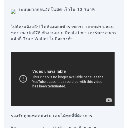
ระบบฝากถอนอัตโนมัติ เร็วใน 10 วินาที
ไม่ต้องแจ้งสลิป ไม่ต้องคอยข้าราชการ ระบบฝาก-ถอน
ของ mario678 ทำงานแบบ Real-time รองรับธนาคาร
แล้วก็ True Wallet ไม่มีอย่างต่ำ
รองรับทุกแพลตฟอร์ม เล่นได้ทุกที่ที่ต้องการ