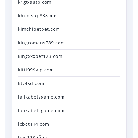
k1gt-auto.com
khumsup888.me
kimchibetbet.com
kingromans789.com
kingxxxbet123.com
kitti999vip.com
ktv4sd.com
lalikabetsgame.com
lalikabetsgame.com
lcbet444.com
lion123สล็อต