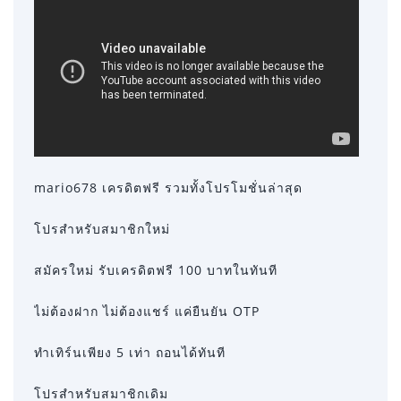
mario678 เครดิตฟรี รวมทั้งโปรโมชั่นล่าสุด
โปรสำหรับสมาชิกใหม่
สมัครใหม่ รับเครดิตฟรี 100 บาทในทันที
ไม่ต้องฝาก ไม่ต้องแชร์ แค่ยืนยัน OTP
ทำเทิร์นเพียง 5 เท่า ถอนได้ทันที
โปรสำหรับสมาชิกเดิม