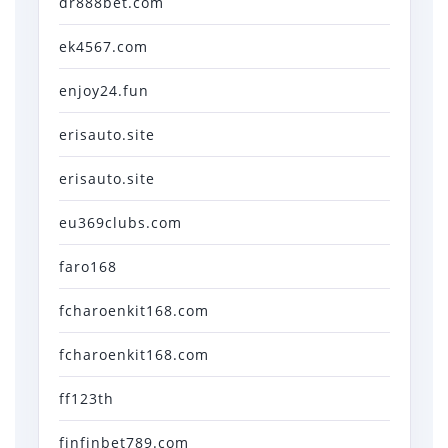
dr888bet.com
ek4567.com
enjoy24.fun
erisauto.site
erisauto.site
eu369clubs.com
faro168
fcharoenkit168.com
fcharoenkit168.com
ff123th
finfinbet789.com