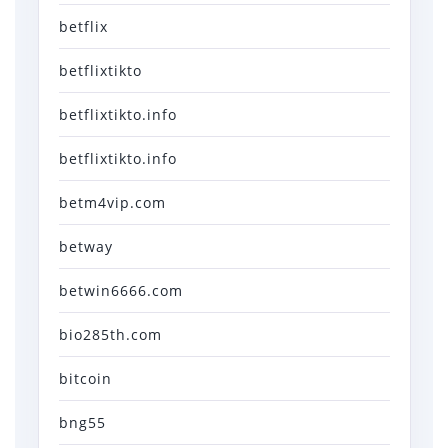
betflix
betflixtikto
betflixtikto.info
betflixtikto.info
betm4vip.com
betway
betwin6666.com
bio285th.com
bitcoin
bng55