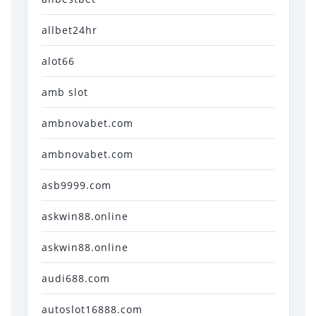
allbet24hr
alot66
amb slot
ambnovabet.com
ambnovabet.com
asb9999.com
askwin88.online
askwin88.online
audi688.com
autoslot16888.com