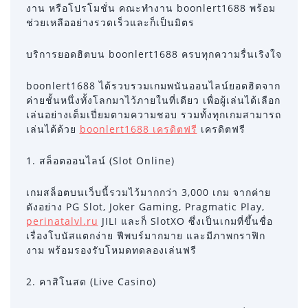
งาน หรือโปรโมชั่น คณะทำงาน boonlert1688 พร้อม
ช่วยเหลืออย่างรวดเร็วและก็เป็นมิตร
บริการยอดฮิตบน boonlert1688 ครบทุกความรื่นเริงใจ
boonlert1688 ได้รวบรวมเกมพนันออนไลน์ยอดฮิตจาก
ค่ายชั้นหนึ่งทั้งโลกมาไว้ภายในที่เดียว เพื่อผู้เล่นได้เลือก
เล่นอย่างเต็มเปี่ยมตามความชอบ รวมทั้งทุกเกมสามารถ
เล่นได้ด้วย
boonlert1688 เครดิตฟรี
เครดิตฟรี
1. สล็อตออนไลน์ (Slot Online)
เกมสล็อตบนเว็บนี้รวมไว้มากกว่า 3,000 เกม จากค่าย
ดังอย่าง PG Slot, Joker Gaming, Pragmatic Play,
perinatalvl.ru
JILI และก็ SlotXO ซึ่งเป็นเกมที่ขึ้นชื่อ
เรื่องโบนัสแตกง่าย ฟีพบร์มากมาย และมีภาพกราฟิก
งาม พร้อมรองรับโหมดทดลองเล่นฟรี
2. คาสิโนสด (Live Casino)