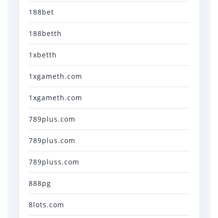
188bet
188betth
1xbetth
1xgameth.com
1xgameth.com
789plus.com
789plus.com
789pluss.com
888pg
8lots.com