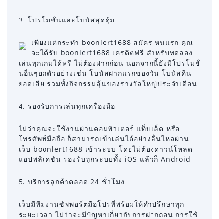
3. โปรโมชั่นและโบนัสสุดคุ้ม
เพียงแต่กระทำ boonlert1688 สมัคร หนแรก คุณ
จะได้รับ boonlert1688 เครดิตฟรี สำหรับทดลอง
เล่นทุกเกมได้ฟรี ไม่ต้องฝากก่อน นอกจากนี้ยังมีโปรโมชั่
นอื่นๆยกตัวอย่างเช่น โบนัสฝากแรกของวัน โบนัสคืน
ยอดเสีย รวมทั้งกิจกรรมลุ้นของรางวัลใหญ่ประจำเดือน
4. รองรับการเล่นทุกเครื่องมือ
ไม่ว่าคุณจะใช้งานผ่านคอมพิวเตอร์ แท็บเล็ต หรือ
โทรศัพท์มือถือ ก็สามารถเข้าเล่นได้อย่างลื่นไหลผ่าน
เว็บ boonlert1688 เข้าระบบ โดยไม่ต้องดาวน์โหลด
แอปพลิเคชัน รองรับทุกระบบทั้ง iOS แล้วก็ Android
5. บริการลูกค้าตลอด 24 ชั่วโมง
เว็บมีทีมงานซัพพอร์ตมือโปรที่พร้อมให้คำปรึกษาทุก
ระยะเวลา ไม่ว่าจะมีปัญหาเกี่ยวกับการฝากถอน การใช้