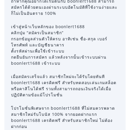
ถ้าหากคุณอยากได้เริ่มต้นกับ boonlert1688 สามารถ
สมัครได้ด้วยตนเองผ่านระบบอัตโนมัติที่ใช้งานง่ายและ
ก็ไม่เป็นอันตราย 100%
เข้าสู่หน้าเว็บหลักของ boonlert1688
คลิกปุ่ม “สมัครเป็นสมาชิก”
กรอกข้อมูลส่วนตัวให้ครบ อาทิเช่น ชื่อ-สกุล เบอร์
โทรศัพท์ และบัญชีธนาคาร
ตั้งรหัสผ่านเพื่อใช้เข้าระบบ
กดยืนยันการสมัคร แล้วหลังจากนั้นเข้าระบบผ่าน
boonlert1688 เข้าระบบ
เมื่อสมัครเสร็จแล้ว สมาชิกใหม่จะได้รับโดยทันที
boonlert1688 เครดิตฟรี สำหรับทดสอบเล่นเกมสล็อต
หรือคาสิโนได้ฟรี รวมทั้งสามารถถอนเงินจริงได้เมื่อ
ปฏิบัติตามข้อแม้โปรโมชั่น
โปรโมชั่นพิเศษจาก boonlert1688 ที่ไม่สมควรพลาด
สมาชิกใหม่รับโบนัส 100% จากยอดฝากแรก
boonlert1688 เครดิตฟรี สำหรับสมาชิกใหม่ ไม่ต้อง
ฝากก่อน