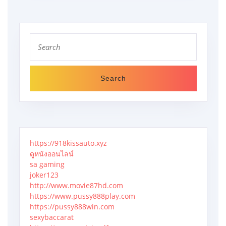
รวดเร็ว
โอกาส
มาก
ดีๆ
Search
โบนัส
TOP
for:
แตก
78
รัวๆ
BY
TOP
CIARA
83
BY
LANE
https://918kissauto.xyz
ดูหนังออนไลน์
sa gaming
joker123
http://www.movie87hd.com
https://www.pussy888play.com
https://pussy888win.com
sexybaccarat