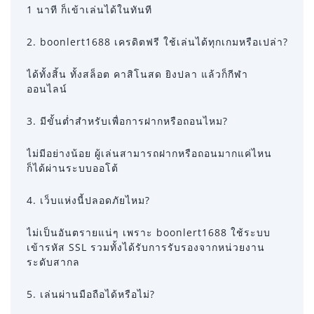
1 นาที ก็เข้าเล่นได้ในทันที
2. boonlert1688 เครดิตฟรี ใช้เล่นได้ทุกเกมหรือเปล่า?
ได้ทั้งสิ้น ทั้งสล็อต คาสิโนสด ยิงปลา แล้วก็กีฬา
ออนไลน์
3. มีขั้นต่ำสำหรับเพื่อการฝากหรือถอนไหม?
ไม่มีอย่างน้อย ผู้เล่นสามารถฝากหรือถอนมากแค่ไหน
ก็ได้ผ่านระบบออโต้
4. เว็บแห่งนี้ปลอดภัยไหม?
ไม่เป็นอันตรายแน่ๆ เพราะ boonlert1688 ใช้ระบบ
เข้ารหัส SSL รวมทั้งได้รับการรับรองจากหน่วยงาน
ระดับสากล
5. เล่นผ่านมือถือได้หรือไม่?