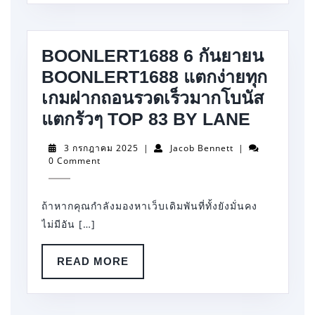
การ
แจ้ง
BOONLERT1688 6 กันยายน
ข่าว
BOONLERT1688 แตกง่ายทุก
กิจกรรม
เกมฝากถอนรวดเร็วมากโบนัส
อัตโนมัติ
BOONL
แตกรัวๆ TOP 83 BY LANE
เลือก
6
เปิด
3
Jacob
3 กรกฎาคม 2025
|
Jacob Bennett
|
กันยายน
กรกฎาคม
Bennett
0 Comment
หรือ
2025
BOONL
ปิด
แตก
เอง
ถ้าหากคุณกำลังมองหาเว็บเดิมพันที่ทั้งยังมั่นคง
ง่าย
ไม่มีอัน […]
ได้
ทุก
ช่วย
READ
READ MORE
เกม
ให้
MORE
ฝาก
ไม่
ถอน
พลาด