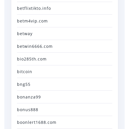
betflixtikto.info
betm4vip.com
betway
betwin6666.com
bio285th.com
bitcoin
bng55
bonanza99
bonus888
boonlert1688.com