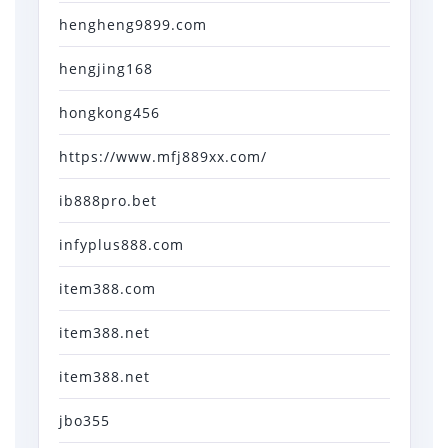
hengheng9899.com
hengjing168
hongkong456
https://www.mfj889xx.com/
ib888pro.bet
infyplus888.com
item388.com
item388.net
item388.net
jbo355