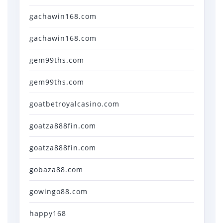
gachawin168.com
gachawin168.com
gem99ths.com
gem99ths.com
goatbetroyalcasino.com
goatza888fin.com
goatza888fin.com
gobaza88.com
gowingo88.com
happy168