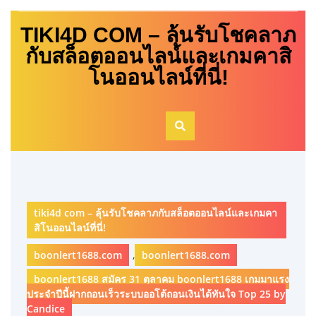
Skip
TIKI4D COM – ลุ้นรับโชคลาภ
to
content
กับสล็อตออนไลน์และเกมคาสิ
โนออนไลน์ที่นี่!
tiki4d com – ลุ้นรับโชคลาภกับสล็อตออนไลน์และเกมคา
สิโนออนไลน์ที่นี่!
boonlert1688.com
,
boonlert1688.com
boonlert1688 สมัคร 31 ตุลาคม boonlert1688 เกมมาแรง
ประจำปีนี้ฝากถอนเร็วระบบออโต้ถอนเงินได้ทันใจ Top 25 by
Candice