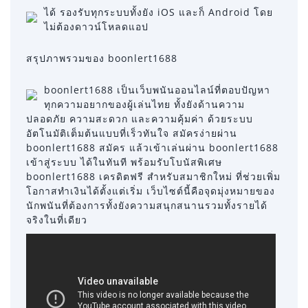
ได้ รองรับทุกระบบทั้งยัง iOS และก็ Android โดย
ไม่ต้องดาวน์โหลดแอป
สรุปภาพรวมของ boonlert1688
boonlert1688 เป็นเว็บพนันออนไลน์ที่ตอบปัญหา
ทุกความอยากของผู้เล่นไทย ทั้งยังด้านความ
ปลอดภัย ความสะดวก และความคุ้มค่า ด้วยระบบ
อัตโนมัติเต็มต้นแบบที่เร็วทันใจ สมัครง่ายผ่าน
boonlert1688 สมัคร แล้วเข้าเล่นผ่าน boonlert1688
เข้าสู่ระบบ ได้ในทันที พร้อมรับโบนัสพิเศษ
boonlert1688 เครดิตฟรี สำหรับสมาชิกใหม่ ที่ช่วยเพิ่ม
โอกาสทำเงินได้ตั้งแต่เริ่ม เว็บไซต์นี้คือจุดมุ่งหมายของ
นักพนันที่ต้องการทั้งยังความสนุกสนานรวมทั้งรายได้
จริงในที่เดียว