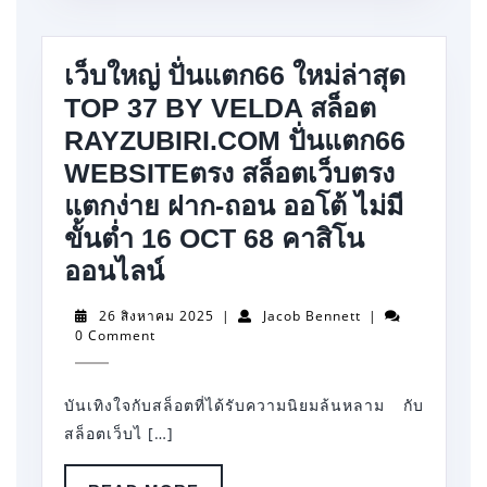
เว็บ
ตรง
เว็บใหญ่ ปั่นแตก66 ใหม่ล่าสุด
ปั่น
TOP 37 BY VELDA สล็อต
แตก
RAYZUBIRI.COM ปั่นแตก66
ทดลอง
WEBSITEตรง สล็อตเว็บตรง
เล่น
แตกง่าย ฝาก-ถอน ออโต้ ไม่มี
TOP
ขั้นต่ำ 16 OCT 68 คาสิโน
79
เว็บ
ออนไลน์
BY
ใหญ่
ERIKA
26
Jacob
26 สิงหาคม 2025
|
Jacob Bennett
|
ปั่น
สิงหาคม
Bennett
0 Comment
PUNTAEK
2025
แตก66
ปั่น
ใหม่
แตก66.COM
บันเทิงใจกับสล็อตที่ได้รับความนิยมล้นหลาม กับ
ล่าสุด
สล็อตเว็บไ […]
26
TOP