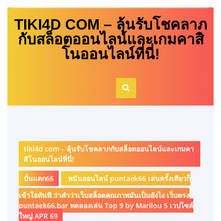
Skip
TIKI4D COM – ลุ้นรับโชคลาภ
to
content
กับสล็อตออนไลน์และเกมคาสิ
โนออนไลน์ที่นี่!
tiki4d com – ลุ้นรับโชคลาภกับสล็อตออนไลน์และเกมคา
สิโนออนไลน์ที่นี่!
ปั่นแตก66
พนันออนไลน์ puntaek66 เล่นครั้งเดียวก็
เข้าใจทันที ว่าคำว่าเว็บสล็อตคุณภาพมันเป็นยังไง เว็บตรง
puntaek66.bar ทดลองเล่น Top 9 by Marilou 5 เวปไซต์
ใหญ่ APR 69