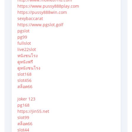
ออ
https://www.pussy888play.com
โต้
https://pussy888win.com
sexybaccarat
ไม่มี
https://www.pgslot.golf
ขั้น
pgslot
pg99
ต่ำ
fullslot
16
live22slot
OCT
หนังชนโรง
ดูหนังฟรี
68
ดูหนังชนโรง
คา
slot168
slot456
สิ
สล็อต66
โน
joker 123
ออนไลน์
pg168
https://jin55.net
slot99
สล็อต66
slot44