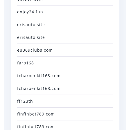
enjoy24.fun
erisauto.site
erisauto.site
eu369clubs.com
faro168
fcharoenkit168.com
fcharoenkit168.com
ff123th
finfinbet789.com
finfinbet789.com