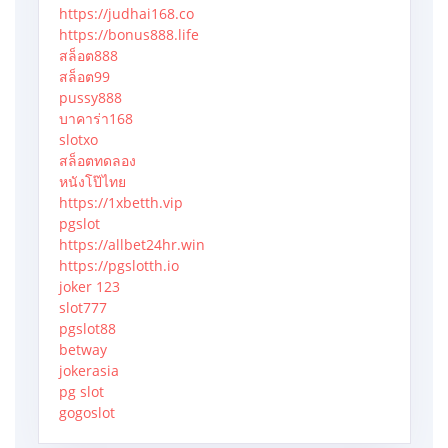
https://judhai168.co
https://bonus888.life
สล็อต888
สล็อต99
pussy888
บาคาร่า168
slotxo
สล็อตทดลอง
หนังโป๊ไทย
https://1xbetth.vip
pgslot
https://allbet24hr.win
https://pgslotth.io
joker 123
slot777
pgslot88
betway
jokerasia
pg slot
gogoslot