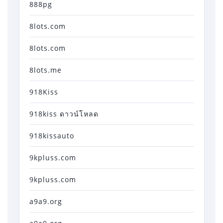
888pg
8lots.com
8lots.com
8lots.me
918Kiss
918kiss ดาวน์โหลด
918kissauto
9kpluss.com
9kpluss.com
a9a9.org