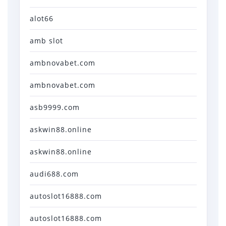
alot66
amb slot
ambnovabet.com
ambnovabet.com
asb9999.com
askwin88.online
askwin88.online
audi688.com
autoslot16888.com
autoslot16888.com