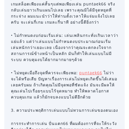
เกมสล็อตเพียงแค่สั้นๆแต่พอเพียงเล่น puntaek66 จริง
กลับเล่นยาวเกินแผนไปเลย เพราะคุณมิได้มีจุดหยุดที่
กระจ่าง ผมแนะนำว่าให้ท่านตั้งเวลาให้แจ่มแจ้งไปเลย
ครับ จะเล่นกี่เกม เกมละกี่นาที อย่างนี้ดียิ่งกว่า
• ไม่กำหนดงบก่อนเริ่มเล่น: เล่นเพลินกระทั่งเกินเวลาว่า
แย่แล้ว แต่ว่าเล่นแบบไม่กำหนดงบประมาณก่อนเริ่ม
เล่นหนักกว่าเยอะเลย เนื่องจากว่าคุณจะตกลงใจจาก
สถานการณ์ข้างหน้าเป็นหลัก มันก็ทำให้เล่นแบบไม่มี
ระบบ ควบคุมงบได้ยากมากมายๆด้วย
• ไม่หยุดเมื่อถึงจุดที่ควรจะเพียงพอ:
puntaek66
ไม่ว่า
จะได้หรือเสีย ปัญหาเรื่องการเล่นไม่หยุดเกิดขึ้นได้เสมอ
เลยครับผม ถ้าเกิดคุณไม่มีจุดพอที่ชัดแจ้ง มันจะมีผลให้
คุณเล่นไปเรื่อยๆแบบไร้จุดหมาย ทำให้พลาดโอกาส
ควบคุมเกม แล้วก็มักจบลงแบบไม่ดีอีกด้วย
3. ความประพฤติการเล่นแบบไม่ทวนการเล่นของตนเอง
การกระทำการเล่น ปั่นแตก66 ที่ผมต้องการที่จะให้ระวัง