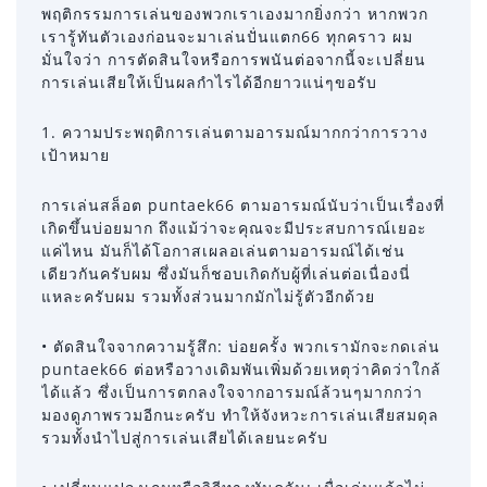
พฤติกรรมการเล่นของพวกเราเองมากยิ่งกว่า หากพวก
เรารู้ทันตัวเองก่อนจะมาเล่นปั่นแตก66 ทุกคราว ผม
มั่นใจว่า การตัดสินใจหรือการพนันต่อจากนี้จะเปลี่ยน
การเล่นเสียให้เป็นผลกำไรได้อีกยาวแน่ๆขอรับ
1. ความประพฤติการเล่นตามอารมณ์มากกว่าการวาง
เป้าหมาย
การเล่นสล็อต puntaek66 ตามอารมณ์นับว่าเป็นเรื่องที่
เกิดขึ้นบ่อยมาก ถึงแม้ว่าจะคุณจะมีประสบการณ์เยอะ
แค่ไหน มันก็ได้โอกาสเผลอเล่นตามอารมณ์ได้เช่น
เดียวกันครับผม ซึ่งมันก็ชอบเกิดกับผู้ที่เล่นต่อเนื่องนี่
แหละครับผม รวมทั้งส่วนมากมักไม่รู้ตัวอีกด้วย
• ตัดสินใจจากความรู้สึก: บ่อยครั้ง พวกเรามักจะกดเล่น
puntaek66 ต่อหรือวางเดิมพันเพิ่มด้วยเหตุว่าคิดว่าใกล้
ได้แล้ว ซึ่งเป็นการตกลงใจจากอารมณ์ล้วนๆมากกว่า
มองดูภาพรวมอีกนะครับ ทำให้จังหวะการเล่นเสียสมดุล
รวมทั้งนำไปสู่การเล่นเสียได้เลยนะครับ