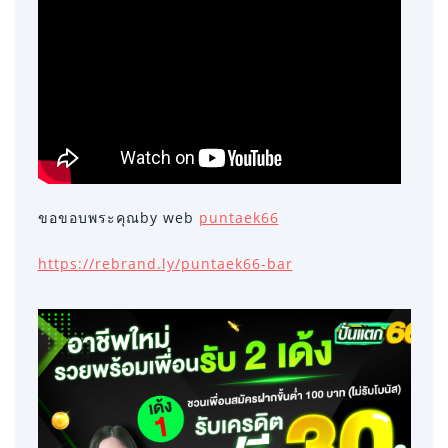
ขอขอบพระคุณby web
puntaek66
https://rebrand.ly/puntaek66-bar