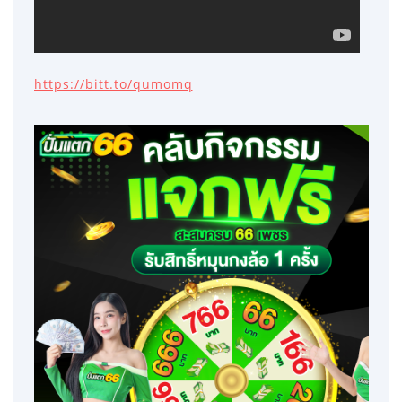
https://bitt.to/qumomq