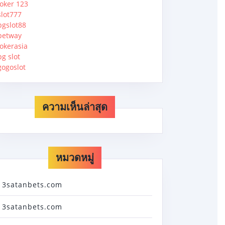
joker 123
slot777
pgslot88
betway
jokerasia
pg slot
gogoslot
ความเห็นล่าสุด
หมวดหมู่
13satanbets.com
13satanbets.com