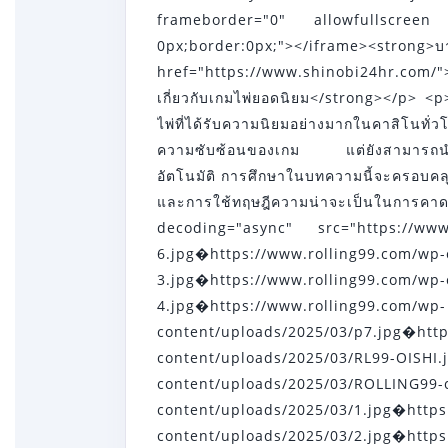
สมัคร
frameborder="0" allowfullscreen
–
0px;border:0px;"></
REA
href="https://www.shinobi24hr.com/">
THES
เกี่ยวกับเกมไพ่ยอดนิยม</strong></p
ไพ่ที่ได้รับความนิยมอย่างมากในคาสิโนทั่ว
FOU
ความซับซ้อนของเกม แต่ยังสามารถนำไป
TIPS
อัตโนมัติ การศึกษาในบทความนี้จะครอบคลุ
และการใช้ทฤษฎีความน่าจะเป็นใ
decoding="async" src="https://www.
6.jpg�https://www.rolling99.com/wp-
3.jpg�https://www.rolling99.com/wp-
4.jpg�https://www.rolling99.com/wp-
content/uploads/2025/03/p7.jpg�http
content/uploads/2025/03/RL99-OISHI.
content/uploads/2025/03/ROLLING99-c
content/uploads/2025/03/1.jpg�https
content/uploads/2025/03/2.jpg�https