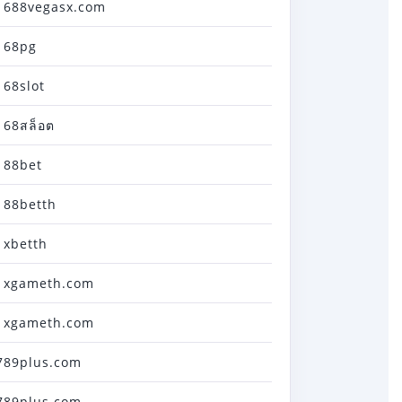
1688vegasx.com
168pg
168slot
168สล็อต
188bet
188betth
1xbetth
1xgameth.com
1xgameth.com
789plus.com
789plus.com