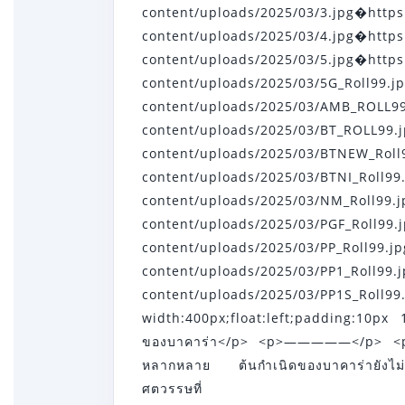
content/uploads/2025/03/3.jpg�https
content/uploads/2025/03/4.jpg�https
content/uploads/2025/03/5.jpg�https
content/uploads/2025/03/5G_Roll99.j
content/uploads/2025/03/AMB_ROLL99
content/uploads/2025/03/BT_ROLL99.
content/uploads/2025/03/BTNEW_Roll
content/uploads/2025/03/BTNI_Roll99
content/uploads/2025/03/NM_Roll99.j
content/uploads/2025/03/PGF_Roll99.
content/uploads/2025/03/PP_Roll99.j
content/uploads/2025/03/PP1_Roll99.
content/uploads/2025/03
width:400px;float:left;padding:10px
ของบาคาร่า</p> <p>—————</p> <p>บาค
หลากหลาย ต้นกำเนิดของบาคาร่ายังไม่ชั
ศตวรรษที่