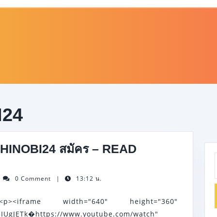
I24
INOBI24 สมัคร – READ
f
ANTAGE
ob
0 Comment
|
13:12 น.
nett
"><p><iframe width="640" height="360"
OBI24
IUgJETk�https://www.youtube.com/watch"