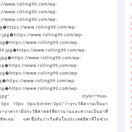
://www.rolling99.com/wp-
://www.rolling99.com/wp-
://www.rolling99.com/wp-
pg�https://www.rolling99.com/wp-
.jpg�https://www.rolling99.com/wp-
jpg�https://www.rolling99.com/wp-
99.jpg�https://www.rolling99.com/wp-
.jpg�https://www.rolling99.com/wp-
pg�https://www.rolling99.com/wp-
jpg�https://www.rolling99.com/wp-
pg�https://www.rolling99.com/wp-
jpg�https://www.rolling99.com/wp-
/PP1S_Roll99.jpg" style="max-
 10px 10px 0px;border:0px;"/>ประวัติความเป็นมา
าร่ามีประวัติศาสตร์ที่ยาวนานและความเป็นมาที่
ดเจน แต่เชื่อกันว่าเริ่มต้นในประเทศอิตาลีในช่วง