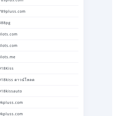
789pluss.com
888pg
8lots.com
8lots.com
8lots.me
918Kiss
918kiss ดาวน์โหลด
918kissauto
9kpluss.com
9kpluss.com