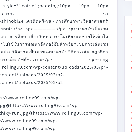
 style="float:left;padding:10px 10px 10px
iframe><strong>บาคาร่า: <a
D
shinobi24 เครดิตฟรี</a> การศึกษาทางวิทยาศาสตร์
E
> <p>บทนำ</p> <p>—————</p> <p>บาคาร่าเป็นเกม
โลก การศึกษาเกี่ยวกับบาคาร่าไม่เพียงแต่ช่วยให้เข้าใจ
R
ใช้ในการพัฒนาอัลกอริธึมสำหรับระบบการเล่นเกม
มประวัติความเป็นมาของบาคาร่า วิธีการเล่น กฎกติกา
นการคาดการณ์ผลลัพธ์ของเกม</p> <p><img
rolling99.com/wp-content/uploads/2025/03/p1-
content/uploads/2025/03/p2-
content/uploads/2025/03/p2-
s://www.rolling99.com/wp-
jpg�https://www.rolling99.com/wp-
hiky-run.jpg�https://www.rolling99.com/wp-
://www.rolling99.com/wp-
://www.rolling99.com/wp-