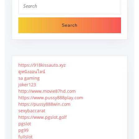
Search
for:
https://918kissauto.xyz
ดูหนังออนไลน์
sa gaming
joker123
http://www.movie87hd.com
https://www.pussy888play.com
https://pussy888win.com
sexybaccarat
https://www.pgslot.golf
pgslot
pg99
fullslot