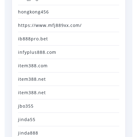
hongkong456
https://www.mfj889xx.com/
ib888pro.bet
infyplus888.com
item388.com
item388.net
item388.net
jbo355
jinda55
jinda888