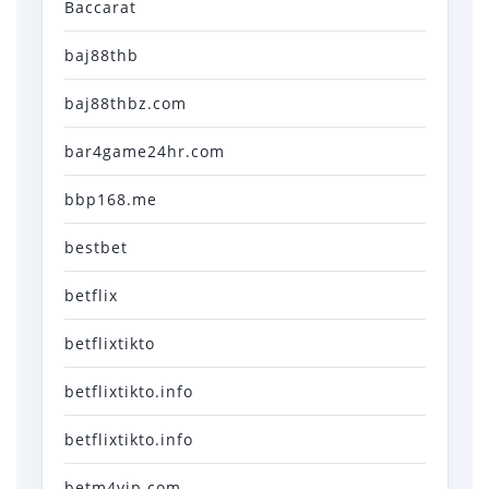
Baccarat
baj88thb
baj88thbz.com
bar4game24hr.com
bbp168.me
bestbet
betflix
betflixtikto
betflixtikto.info
betflixtikto.info
betm4vip.com