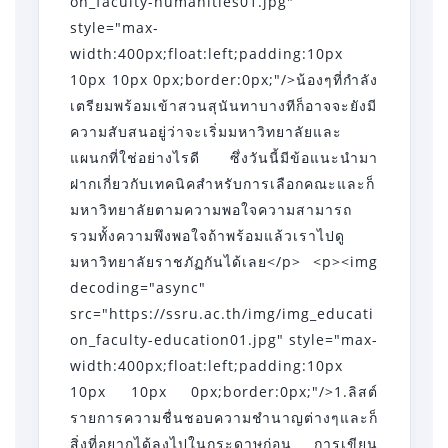
ราชภัฏ
on_faculty-humanities01.jpg"
สวนสุนันทา
style="max-
width:400px;float:left;padding:10px
สมัคร
10px 10px 0px;border:0px;"/>น้องๆที่กำลัง
TOP
เตรียมพร้อมเข้าสวนสุนันทาบางทีก็อาจจะยังมี
44
ความสับสนอยู่ว่าจะเริ่มมหาวิทยาลัยและ
BY
แผนกที่ใช่อย่างไรดี ซึ่งวันนี้มีข้อแนะนำมา
ALPHONSE
ฝากเกี่ยวกับเทคนิคสำหรับการเลือกคณะและก็
มหาวิทยาลัย
มหาวิทยาลัยตามความพอใจความสามารถ
รวมทั้งความพึงพอใจถ้าพร้อมแล้วเราไปดู
ราชภัฏ
มหาวิทยาลัยราชภัฏกันได้เลย</p> <p><img
SSRU.AC.TH
decoding="async"
13
src="https://ssru.ac.th/img/img_educati
มิถุนายน
on_faculty-education01.jpg" style="max-
24
width:400px;float:left;padding:10px
10px 10px 0px;border:0px;"/>1.ลิสต์
รายการความชื่นชอบความชำนาญต่างๆและก็
สิ่งที่อยากได้ลงไปในกระดาษก่อน การเขียน