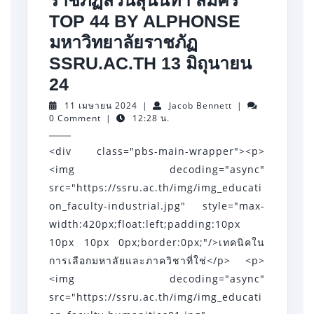
TOP 44 BY ALPHONSE
มหาวิทยาลัยราชภัฏ
SSRU.AC.TH 13 มิถุนายน
มหาวิทยาลัย
24
สวนสุนันทา
11
Jacob
11 เมษายน 2024
|
Jacob Bennett
|
เมษายน
Bennett
0 Comment
|
12:28 น.
มหาวิทยาลัย
2024
สวนสุนันทา
<div class="pbs-main-wrapper"><p>
สมัคร
<img decoding="async"
มหาวิทยาลัย
src="https://ssru.ac.th/img/img_educati
on_faculty-industrial.jpg" style="max-
ราชภัฏ
width:420px;float:left;padding:10px
อันดับ
10px 10px 0px;border:0px;"/>เทคนิคใน
1
การเลือกมหาลัยและภาควิชาที่ใช่</p> <p>
มหาวิทยาลัย
<img decoding="async"
ราชภัฏ
src="https://ssru.ac.th/img/img_educati