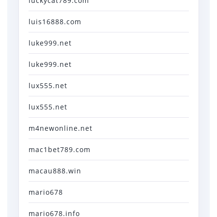
luckycat789.com
luis16888.com
luke999.net
luke999.net
lux555.net
lux555.net
m4newonline.net
mac1bet789.com
macau888.win
mario678
mario678.info