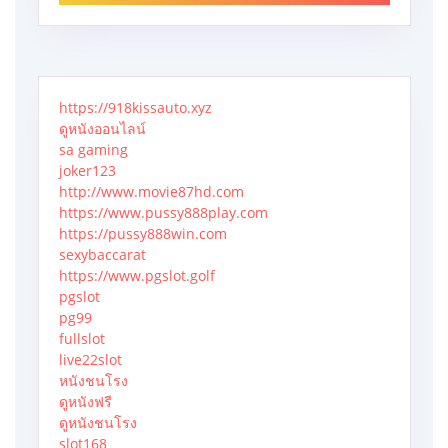
ใช้
งาน
ผ่าน
https://918kissauto.xyz
มือ
ดูหนังออนไลน์
ถือ
sa gaming
โดย
joker123
http://www.movie87hd.com
ระบบ
https://www.pussy888play.com
จะ
https://pussy888win.com
sexybaccarat
ลด
https://www.pgslot.golf
แสง
pgslot
pg99
ลด
fullslot
แอนิเมชัน
live22slot
และ
หนังชนโรง
ดูหนังฟรี
ตัด
ดูหนังชนโรง
เสียง
slot168