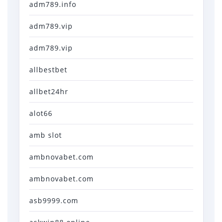
adm789.info
adm789.vip
adm789.vip
allbestbet
allbet24hr
alot66
amb slot
ambnovabet.com
ambnovabet.com
asb9999.com