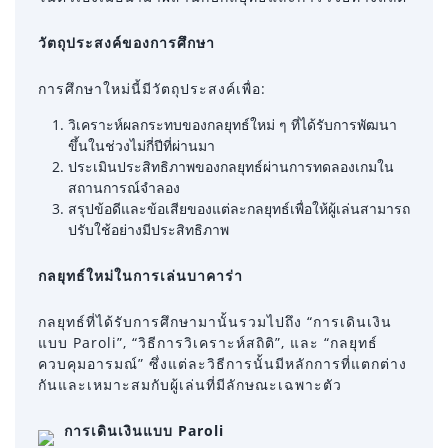
วัตถุประสงค์ของการศึกษา
การศึกษาใหม่นี้มีวัตถุประสงค์เพื่อ:
วิเคราะห์ผลกระทบของกลยุทธ์ใหม่ ๆ ที่ได้รับการพัฒนา
ขึ้นในช่วงไม่กี่ปีที่ผ่านมา
ประเมินประสิทธิภาพของกลยุทธ์ผ่านการทดลองเกมใน
สถานการณ์จำลอง
สรุปข้อดีและข้อเสียของแต่ละกลยุทธ์เพื่อให้ผู้เล่นสามารถ
ปรับใช้อย่างมีประสิทธิภาพ
กลยุทธ์ใหม่ในการเล่นบาคาร่า
กลยุทธ์ที่ได้รับการศึกษามานั้นรวมไปถึง “การเดินเงิน
แบบ Paroli”, “วิธีการวิเคราะห์สถิติ”, และ “กลยุทธ์
ควบคุมอารมณ์” ซึ่งแต่ละวิธีการนั้นมีหลักการที่แตกต่าง
กันและเหมาะสมกับผู้เล่นที่มีลักษณะเฉพาะตัว
การเดินเงินแบบ Paroli