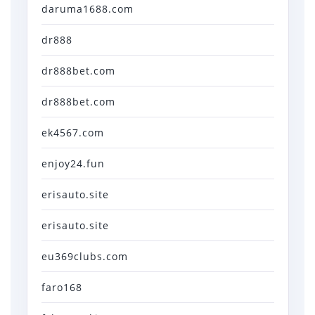
daruma1688.com
dr888
dr888bet.com
dr888bet.com
ek4567.com
enjoy24.fun
erisauto.site
erisauto.site
eu369clubs.com
faro168