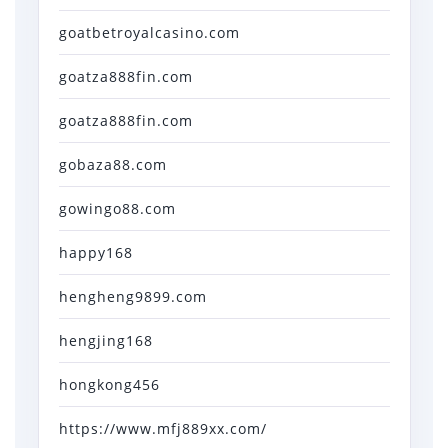
goatbetroyalcasino.com
goatza888fin.com
goatza888fin.com
gobaza88.com
gowingo88.com
happy168
hengheng9899.com
hengjing168
hongkong456
https://www.mfj889xx.com/