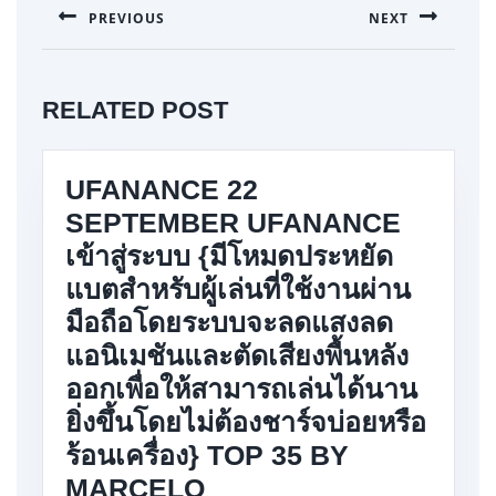
PREVIOUS
NEXT
Previous
Next
post:
post:
RELATED POST
UFANANCE 22
SEPTEMBER UFANANCE
เข้าสู่ระบบ {มีโหมดประหยัด
แบตสำหรับผู้เล่นที่ใช้งานผ่าน
มือถือโดยระบบจะลดแสงลด
แอนิเมชันและตัดเสียงพื้นหลัง
ออกเพื่อให้สามารถเล่นได้นาน
ยิ่งขึ้นโดยไม่ต้องชาร์จบ่อยหรือ
ร้อนเครื่อง} TOP 35 BY
UFANANCE
MARCELO