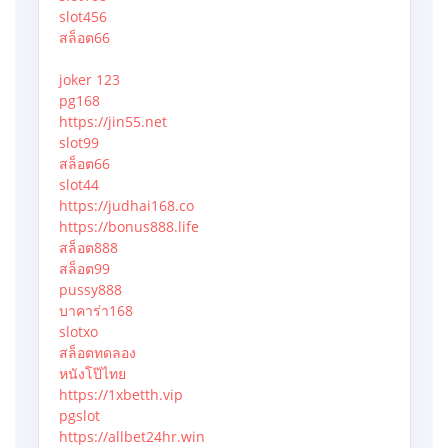
slot456
พื้น
สล็อต66
หลัง
joker 123
ออก
pg168
เพื่อ
https://jin55.net
ให้
slot99
สล็อต66
สามารถ
slot44
เล่น
https://judhai168.co
https://bonus888.life
ได้
สล็อต888
นาน
สล็อต99
pussy888
ยิ่ง
บาคาร่า168
ขึ้น
slotxo
โดย
สล็อตทดลอง
หนังโป๊ไทย
ไม่
https://1xbetth.vip
ต้อง
pgslot
https://allbet24hr.win
ชาร์จ