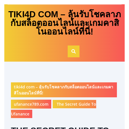
Skip
TIKI4D COM – ลุ้นรับโชคลาภ
to
content
กับสล็อตออนไลน์และเกมคาสิ
โนออนไลน์ที่นี่!
tiki4d com – ลุ้นรับโชคลาภกับสล็อตออนไลน์และเกมคา
สิโนออนไลน์ที่นี่!
ufanance789.com
The Secret Guide To
Ufanance