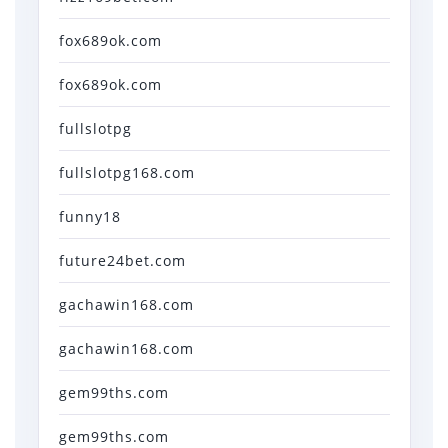
fox689ok.com
fox689ok.com
fullslotpg
fullslotpg168.com
funny18
future24bet.com
gachawin168.com
gachawin168.com
gem99ths.com
gem99ths.com