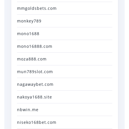
mmgoldsbets.com
monkey789
mono1688
mono16888.com
moza888.com
mun789slot.com
nagawaybet.com
nakoya1688.site
nbwin.me
niseko168bet.com