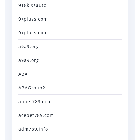
918kissauto
9kpluss.com
9kpluss.com
a9a9.org
a9a9.org
ABA
ABAGroup2
abbet789.com
acebet789.com
adm789.info