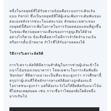
หนึ่งในกลยุทธ์ที่ได้รับความนิยมคือระบบการเดินเงิน
แบบ Paroli ซึ่งเป็นกลยุทธ์ที่ให้ผู้เล่นเพิ่มการเดิมพันของ
ตนเองหลังจากชนะในแต่ละรอบ ลักษณะเฉพาะของ
กลยุทธ์นี้คือการเพิ่มโอกาสในการรับผลตอบแทนที่สูงขึ้น
ในขณะที่ควบคุมความเสี่ยงของการสูญเสียได้ด้วย
อย่างไรก็ตาม ข้อเสียคือหากไม่มีการจำกัดจำนวนเงิน
หรือการตั้งเป้าหมาย กำไรที่ได้รับอาจลดลงได้
วิธีการวิเคราะห์สถิติ
การวิเคราะห์สถิติมีความสำคัญในการช่วยผู้เล่นเข้าใจ
แนวโน้มของเกมบาคาร่า โดยเฉพาะในการเดิมพันฝั่ง
‘Banker’ ที่มีความน่าจะเป็นที่จะชนะสูงกว่า การศึกษานี้
สรุปว่าผู้เล่นที่ใช้หลักการทางสถิติอย่างถูกต้องจะมี
โอกาสชนะสูงกว่า แต่ก็ต้องระวังไม่ให้ยึดติดกับแนวโน้ม
ที่ไม่สมเหตุสมผล เช่น การเชื่อว่าไพ่ออกฝั่งใดฝั่งหนึ่ง
มากเกินไป