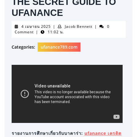
THE SECRET GUIDE TO
UFANANCE
4
Jacob
4 เมษายน 2025
|
Jacob Bennett
|
0
เมษายน
Bennett
Comment
|
11:02 น.
2025
Categories:
ufanance789.com
รายงานการศึกษาเกี่ยวกับบาคาร่า:
ufanance เครดิต