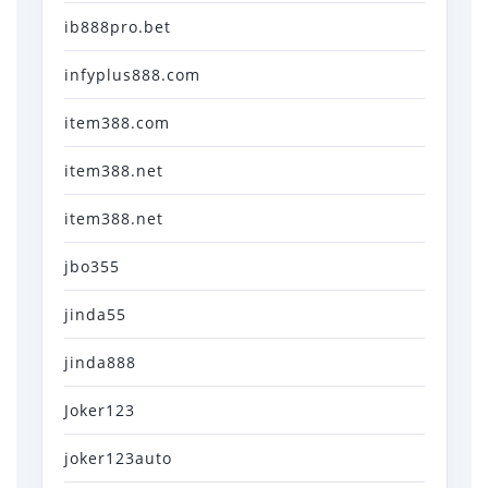
ib888pro.bet
infyplus888.com
item388.com
item388.net
item388.net
jbo355
jinda55
jinda888
Joker123
joker123auto