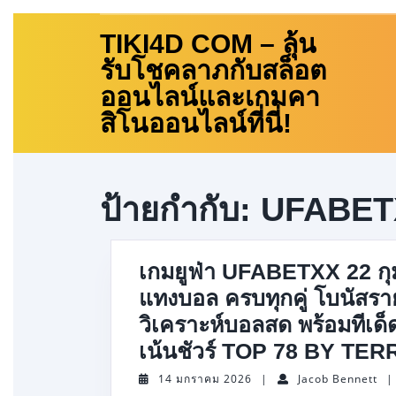
Skip
TIKI4D COM – ลุ้น
to
content
รับโชคลาภกับสล็อต
ออนไลน์และเกมคา
สิโนออนไลน์ที่นี่!
ป้ายกำกับ:
UFABET
เกมยูฟ่า UFABETXX 22 กุม
แทงบอล ครบทุกคู่ โบนัสราย
วิเคราะห์บอลสด พร้อมทีเด
เน้นชัวร์ TOP 78 BY TER
14
Jac
14 มกราคม 2026
|
Jacob Bennett
|
มกราคม
Ben