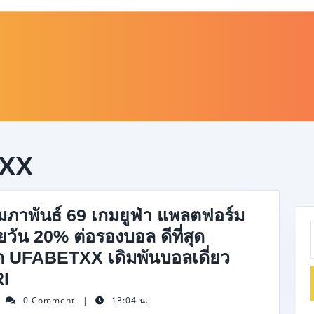
XX
ภาพันธ์ 69 เกมยูฟ่า แพลตฟอร์ม
วัน 20% ต่อรองบอล ดีที่สุด
f
็ด UFABETXX เดิมพันบอลเดี่ยว
เกม
RI
ยู
ob
0 Comment
|
13:04 น.
nett