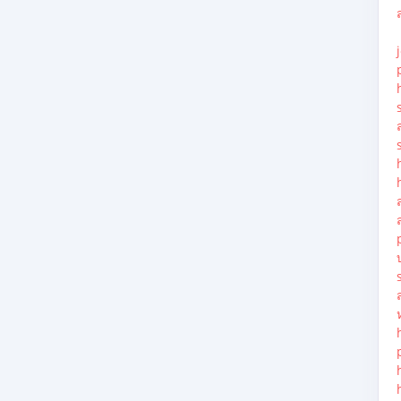
ราย
วัน
20%
ต่อ
รอง
บอล
ดี
ที่สุด
วิเคราะห์
บอล
สด
พร้อม
ทีเด็ด
UFABETXX
เดิม