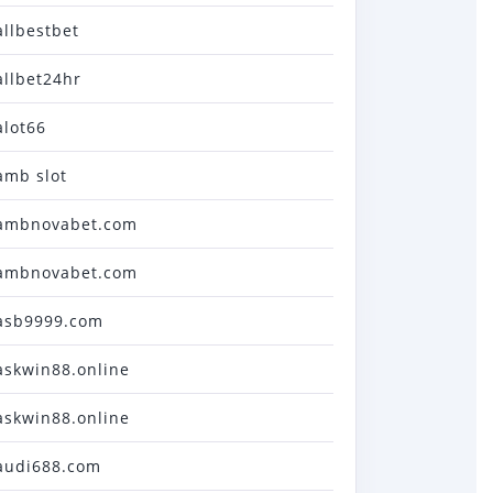
allbestbet
allbet24hr
alot66
amb slot
ambnovabet.com
ambnovabet.com
asb9999.com
askwin88.online
askwin88.online
audi688.com