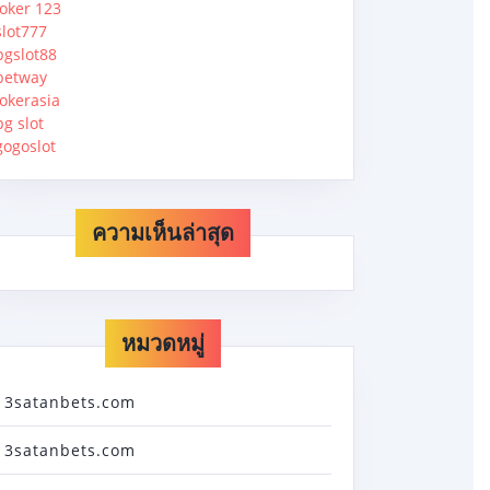
joker 123
slot777
pgslot88
betway
jokerasia
pg slot
gogoslot
ความเห็นล่าสุด
หมวดหมู่
13satanbets.com
13satanbets.com