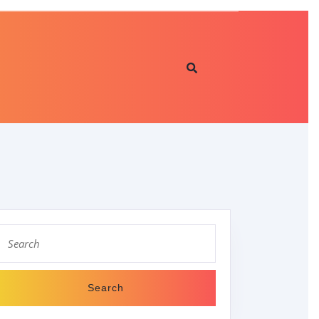
Search
or: