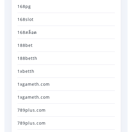
168pg
168slot
168สล็อต
188bet
188betth
1xbetth
1xgameth.com
1xgameth.com
789plus.com
789plus.com