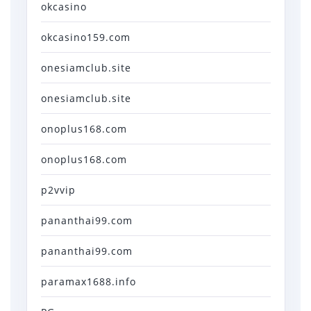
okcasino
okcasino159.com
onesiamclub.site
onesiamclub.site
onoplus168.com
onoplus168.com
p2vvip
pananthai99.com
pananthai99.com
paramax1688.info