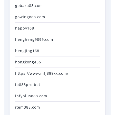
gobaza88.com
gowingo88.com
happy168
hengheng9899.com
hengjing168
hongkong456
https://www.mfj889xx.com/
ib888pro.bet
infyplus888.com
item388.com