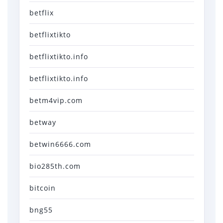
betflix
betflixtikto
betflixtikto.info
betflixtikto.info
betm4vip.com
betway
betwin6666.com
bio285th.com
bitcoin
bng55