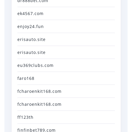
dr888bet.com
ek4567.com
enjoy24.fun
erisauto.site
erisauto.site
eu369clubs.com
faro168
fcharoenkit168.com
fcharoenkit168.com
ff123th
finfinbet789.com