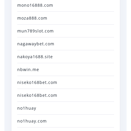
mono16888.com
moza888.com
mun789slot.com
nagawaybet.com
nakoya1688.site
nbwin.me
niseko168bet.com
niseko168bet.com
no1huay
no1huay.com