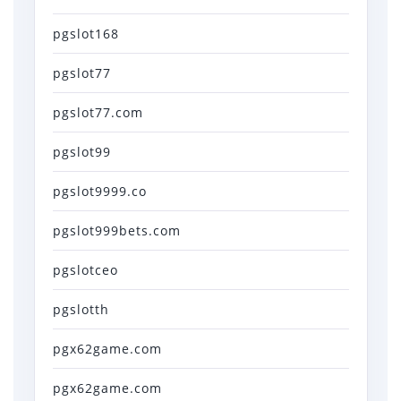
pgslot168
pgslot77
pgslot77.com
pgslot99
pgslot9999.co
pgslot999bets.com
pgslotceo
pgslotth
pgx62game.com
pgx62game.com