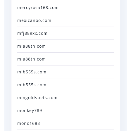
mercyrosa168.com
mexicanoo.com
mfj889xx.com
mia88th.com
mia88th.com
mib555s.com
mib555s.com
mmgoldsbets.com
monkey789
mono1688