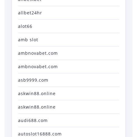
allbet24hr
alot66
amb slot
ambnovabet.com
ambnovabet.com
asb9999.com
askwin88.online
askwin88.online
audi688.com
autoslot16888.com