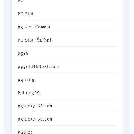
PG
PG Slot
pg slot เว็บตรง
PG Slot เว็บใหม่
pg99
pggold168bet.com
pgheng
Pgheng99
pglucky168.com
pglucky168.com
PGSlot