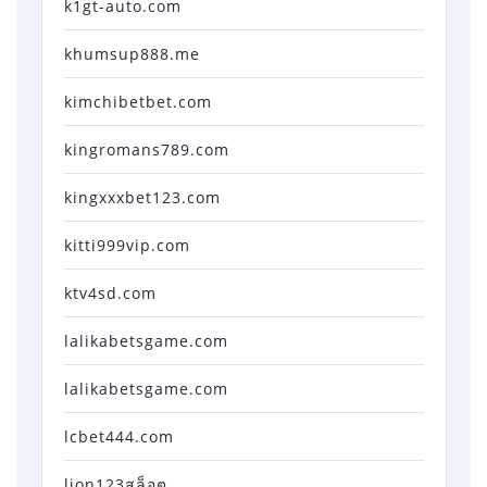
k1gt-auto.com
khumsup888.me
kimchibetbet.com
kingromans789.com
kingxxxbet123.com
kitti999vip.com
ktv4sd.com
lalikabetsgame.com
lalikabetsgame.com
lcbet444.com
lion123สล็อต