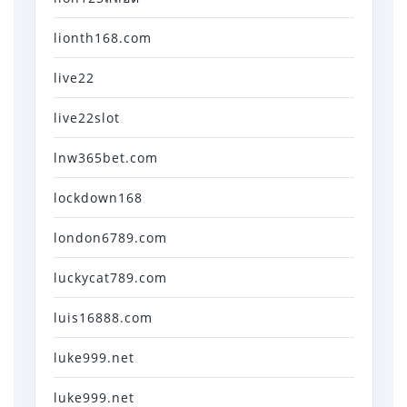
lionth168.com
live22
live22slot
lnw365bet.com
lockdown168
london6789.com
luckycat789.com
luis16888.com
luke999.net
luke999.net