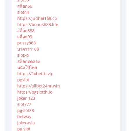
สล็อต66
slot44
https://judhai168.co
https://bonus888.life
สล็อต888
สล็อต99
pussy888
บาคาร่า168
slotxo
สล็อตทดลอง
หนังโป๊ไทย
https://1xbetth.vip
pgslot
https://allbet24hr.win
https://pgslotth.io
joker 123
slot777
pgslot88
betway
jokerasia
pg slot