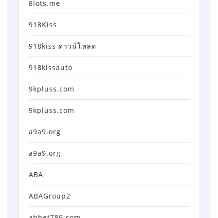
8lots.me
918Kiss
918kiss ดาวน์โหลด
918kissauto
9kpluss.com
9kpluss.com
a9a9.org
a9a9.org
ABA
ABAGroup2
abbet789.com