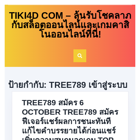
Skip
TIKI4D COM – ลุ้นรับโชคลาภ
to
content
กับสล็อตออนไลน์และเกมคาสิ
โนออนไลน์ที่นี่!
ป้ายกำกับ:
TREE789 เข้าสู่ระบบ
TREE789 สมัคร 6
OCTOBER TREE789 สมัคร
ฟีเจอร์แชร์ผลการชนะทันที
แก้ไขคำบรรยายได้ก่อนแชร์
เพิ่มความสนุกนอกเกม TOP