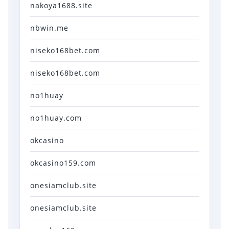
nakoya1688.site
nbwin.me
niseko168bet.com
niseko168bet.com
no1huay
no1huay.com
okcasino
okcasino159.com
onesiamclub.site
onesiamclub.site