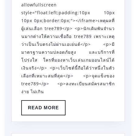
บรรยาย
allowfullscreen
ได้
style="float:left;padding:10px 10px
ก่อน
10px 0px;border:0px;"></iframe>เหตุผลที่
แชร์
ผู้เล่นเลือก tree789</p> <p>นักเดิมพันจำนว
เพิ่ม
นมากต่างให้ความเชื่อถือ tree789 เพราะเหตุ
ว่าเป็นเว็บตรงไม่ผ่านเอเย่นต์</p> <p>มี
ความ
มาตรฐานความปลอดภัยสูง และบริการที่
สนุก
โปร่งใส ใครที่มองหาเว็บเล่นเกมออนไลน์ได้
นอก
เงินจริง</p> <p>เว็บไซต์นี้ถือได้ว่าหนึ่งในตัว
เกม
เลือกที่เหมาะสมที่สุด</p> <p>จุดแข็งของ
TOP
tree789</p> <p>ลงทะเบียนสมัครสมาชิก
58
ง่าย ไม่เกิน
BY
READ
READ MORE
CHRISTINA
MORE