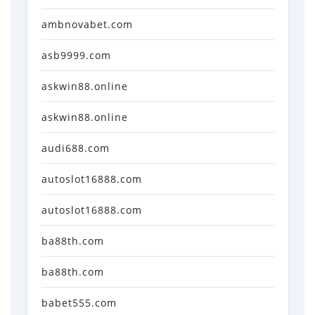
ambnovabet.com
asb9999.com
askwin88.online
askwin88.online
audi688.com
autoslot16888.com
autoslot16888.com
ba88th.com
ba88th.com
babet555.com