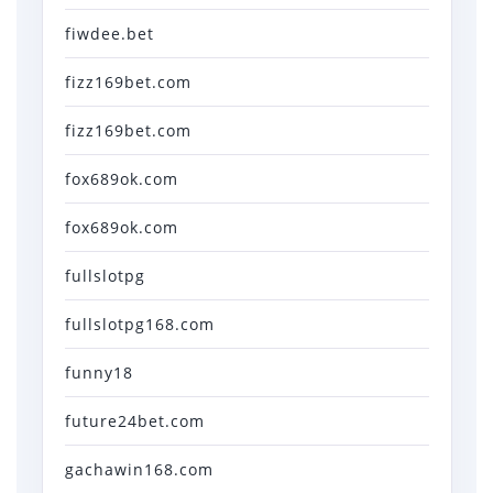
fiwdee.bet
fizz169bet.com
fizz169bet.com
fox689ok.com
fox689ok.com
fullslotpg
fullslotpg168.com
funny18
future24bet.com
gachawin168.com