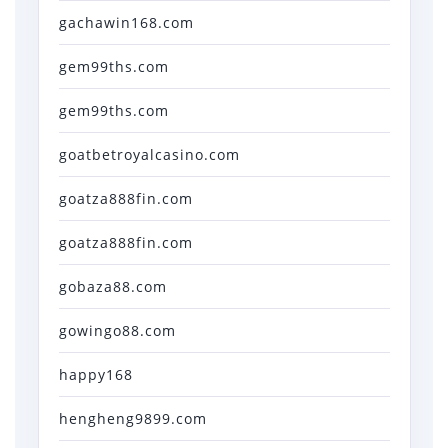
gachawin168.com
gem99ths.com
gem99ths.com
goatbetroyalcasino.com
goatza888fin.com
goatza888fin.com
gobaza88.com
gowingo88.com
happy168
hengheng9899.com