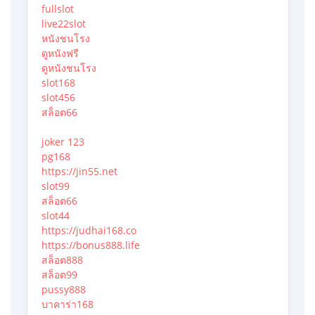
fullslot
live22slot
หนังชนโรง
ดูหนังฟรี
ดูหนังชนโรง
slot168
slot456
สล็อต66
joker 123
pg168
https://jin55.net
slot99
สล็อต66
slot44
https://judhai168.co
https://bonus888.life
สล็อต888
สล็อต99
pussy888
บาคาร่า168