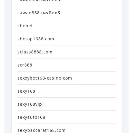
sawan888 เครดิตฟรี
sbobet
sbotop1688.com
sclass8888.com
scr888
sexxybet168-casino.com
sexy168
sexy168vip
sexyauto168
sexybaccarat168.com