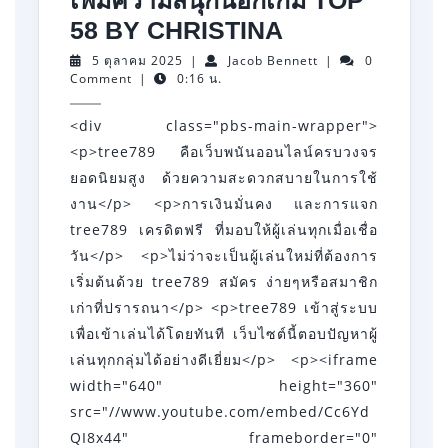
TREE789
58 BY CHRISTINA
สมัคร
5
Jacob
5 ตุลาคม 2025
|
Jacob Bennett
|
0
ตุลาคม
Bennett
Comment
|
0:16 น.
6
2025
OCTOBER
<div class="pbs-main-wrapper">
TREE789
<p>tree789 คือเว็บพนันออนไลน์ครบวงจร
สมัคร
ยอดนิยมสูง ด้วยความสะดวกสบายในการใช้
งาน</p> <p>การเงินมั่นคง และการแจก
ฟีเจอร์
tree789 เครดิตฟรี ที่มอบให้ผู้เล่นทุกเมื่อเชื่อ
แชร์
วัน</p> <p>ไม่ว่าจะเป็นผู้เล่นใหม่ที่ต้องการ
ผล
เริ่มต้นด้วย tree789 สมัคร ง่ายๆหรือสมาชิก
การ
เก่าที่ปรารถนา</p> <p>tree789 เข้าสู่ระบบ
ชนะ
เพื่อเข้าเล่นได้โดยทันที เว็บไซต์นี้ตอบปัญหาผู้
ทันที
เล่นทุกกลุ่มได้อย่างดีเยี่ยม</p> <p><iframe
แก้ไข
width="640" height="360"
src="//www.youtube.com/embed/Cc6Yd
คำ
QI8x44" frameborder="0"