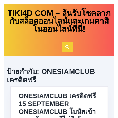
Skip
TIKI4D COM – ลุ้นรับโชคลาภ
to
content
กับสล็อตออนไลน์และเกมคาสิ
โนออนไลน์ที่นี่!
ป้ายกำกับ:
ONESIAMCLUB
เครดิตฟรี
ONESIAMCLUB เครดิตฟรี
15 SEPTEMBER
ONESIAMCLUB โบนัสเข้า