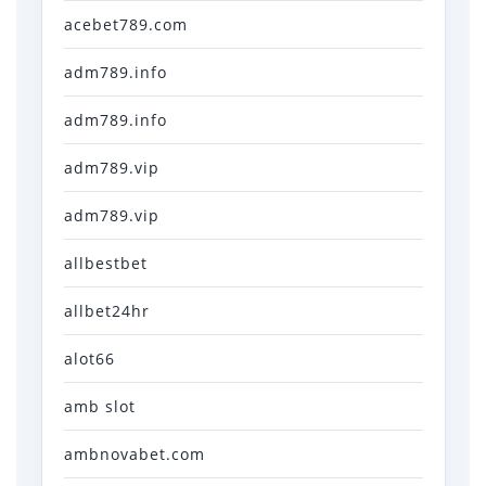
acebet789.com
adm789.info
adm789.info
adm789.vip
adm789.vip
allbestbet
allbet24hr
alot66
amb slot
ambnovabet.com