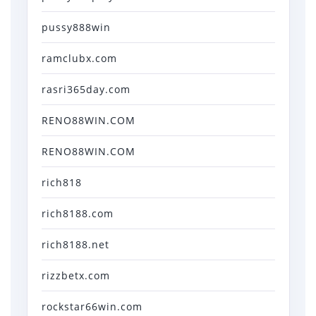
pussy888win
ramclubx.com
rasri365day.com
RENO88WIN.COM
RENO88WIN.COM
rich818
rich8188.com
rich8188.net
rizzbetx.com
rockstar66win.com