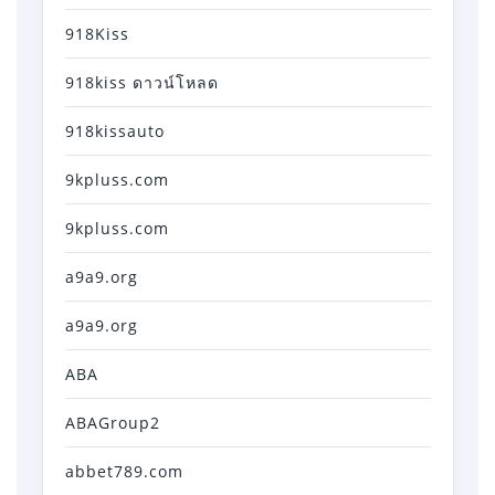
918Kiss
918kiss ดาวน์โหลด
918kissauto
9kpluss.com
9kpluss.com
a9a9.org
a9a9.org
ABA
ABAGroup2
abbet789.com