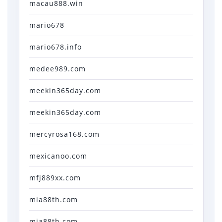
macau888.win
mario678
mario678.info
medee989.com
meekin365day.com
meekin365day.com
mercyrosa168.com
mexicanoo.com
mfj889xx.com
mia88th.com
mia88th.com