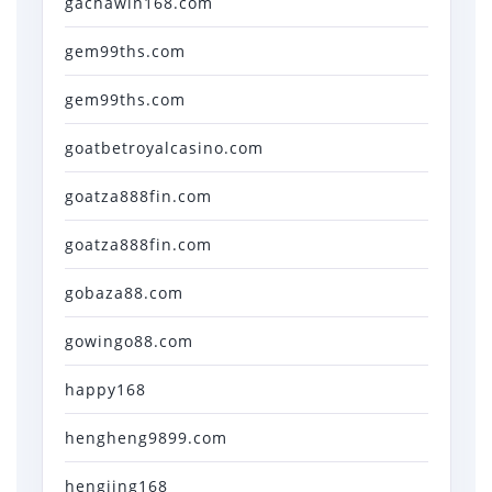
gachawin168.com
gem99ths.com
gem99ths.com
goatbetroyalcasino.com
goatza888fin.com
goatza888fin.com
gobaza88.com
gowingo88.com
happy168
hengheng9899.com
hengjing168