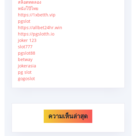
สล็อตทดลอง
หนังโป๊ไทย
https://1xbetth.vip
pgslot
https://allbet24hr.win
https://pgslotth.io
joker 123
slot777
pgslot88
betway
jokerasia
pg slot
gogoslot
ความเห็นล่าสุด