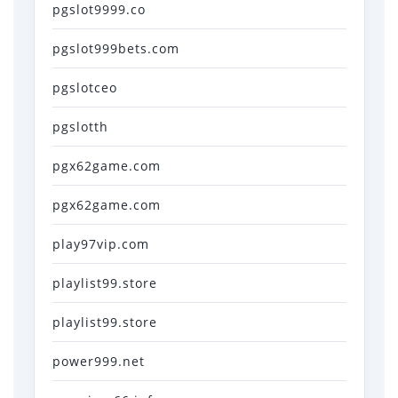
pgslot9999.co
pgslot999bets.com
pgslotceo
pgslotth
pgx62game.com
pgx62game.com
play97vip.com
playlist99.store
playlist99.store
power999.net