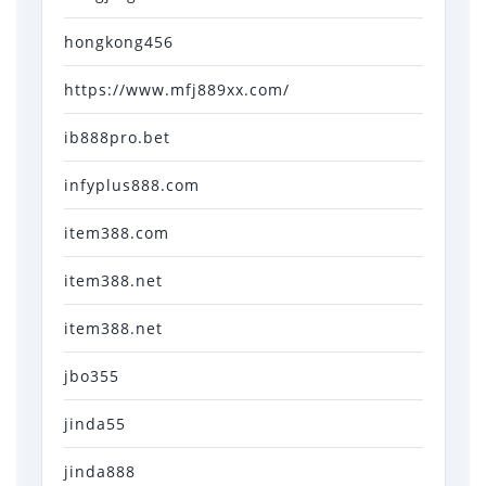
hongkong456
https://www.mfj889xx.com/
ib888pro.bet
infyplus888.com
item388.com
item388.net
item388.net
jbo355
jinda55
jinda888