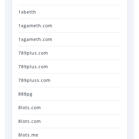
1xbetth
1xgameth.com
1xgameth.com
789plus.com
789plus.com
789pluss.com
888pg
8lots.com
8lots.com
8lots.me