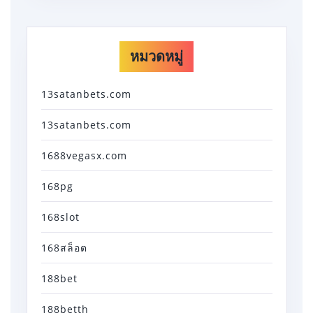
หมวดหมู่
13satanbets.com
13satanbets.com
1688vegasx.com
168pg
168slot
168สล็อต
188bet
188betth