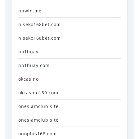
nbwin.me
niseko168bet.com
niseko168bet.com
no1huay
no1huay.com
okcasino
okcasino159.com
onesiamclub.site
onesiamclub.site
onoplus168.com