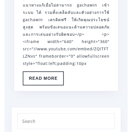
ซ้อน
แนวทางแก้เมื่อไม่สามารถ gachawin เข้า
คุ้ม
ระบบ ได้ รวมทั้งเคล็ดลับและตัวอย่างการใช้
ค่า
gachawin เครดิตฟรี ให้เกิดคุณประโยชน์
กับ
สูงสุด พร้อมข้อเสนอแนะด้านความปลอดภัย
เวลา
และการเล่นอย่างรับผิดชอบ</p> <p>
<iframe width="640" height="360"
TOP
src="//www.youtube.com/embed/ZQlTFT
59
LZNvs" frameborder="0" allowfullscreen
BY
style="float:left;padding:10px
SVEN
READ
READ MORE
MORE
Search
for: