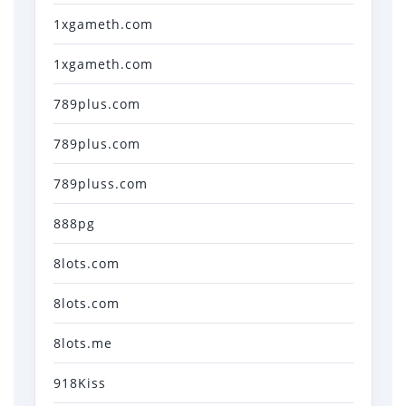
1xgameth.com
1xgameth.com
789plus.com
789plus.com
789pluss.com
888pg
8lots.com
8lots.com
8lots.me
918Kiss