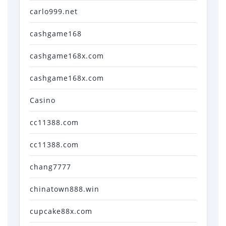
carlo999.net
cashgame168
cashgame168x.com
cashgame168x.com
Casino
cc11388.com
cc11388.com
chang7777
chinatown888.win
cupcake88x.com