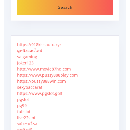
https://918kissauto.xyz
ดูหนังออนไลน์
sa gaming
joker123
http://www.movie87hd.com
https://www.pussy888play.com
https://pussy888win.com
sexybaccarat
https://www.pgslot.golf
pgslot
pg99
fullslot
live22slot
หนังชนโรง
ดูหนังฟรี