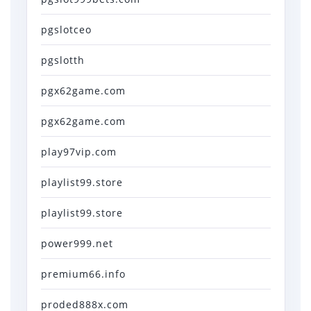
pgslotceo
pgslotth
pgx62game.com
pgx62game.com
play97vip.com
playlist99.store
playlist99.store
power999.net
premium66.info
proded888x.com