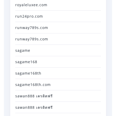
royaleluxee.com
run24pro.com
runway789s.com
runway789s.com
sagame
sagame168
sagame168th
sagame168th.com
sawan888 เครดิตฟรี
sawan888 เครดิตฟรี