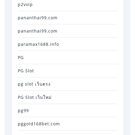
p2vvip
pananthai99.com
pananthai99.com
paramax1688.info
PG
PG Slot
pg slot เว็บตรง
PG Slot เว็บใหม่
pg99
pggold168bet.com