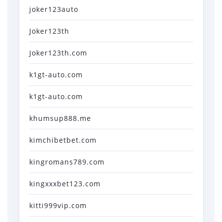
joker123auto
Joker123th
Joker123th.com
k1gt-auto.com
k1gt-auto.com
khumsup888.me
kimchibetbet.com
kingromans789.com
kingxxxbet123.com
kitti999vip.com