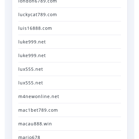
london6789.com
luckycat789.com
luis16888.com
luke999.net
luke999.net
lux555.net
lux555.net
m4newonline.net
mac1bet789.com
macau888.win
mario678