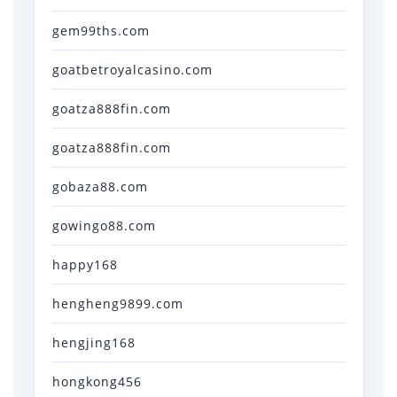
gem99ths.com
goatbetroyalcasino.com
goatza888fin.com
goatza888fin.com
gobaza88.com
gowingo88.com
happy168
hengheng9899.com
hengjing168
hongkong456