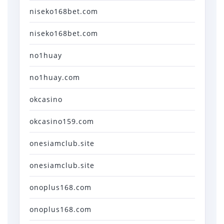
niseko168bet.com
niseko168bet.com
no1huay
no1huay.com
okcasino
okcasino159.com
onesiamclub.site
onesiamclub.site
onoplus168.com
onoplus168.com