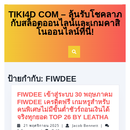
Skip
TIKI4D COM – ลุ้นรับโชคลาภ
to
content
กับสล็อตออนไลน์และเกมคาสิ
โนออนไลน์ที่นี่!
ป้ายกำกับ:
FIWDEE
FIWDEE เข้าสู่ระบบ 30 พฤษภาคม
FIWDEE เครดิตฟรี เกมหรูสำหรับ
คนพิเศษไม่มีขั้นต่ำชัวร์ถอนเงินได้
FIWDE
จริงทุกยอด TOP 26 BY LEATHA
เข้า
21
Jacob
21 พฤศจิกายน 2025
|
Jacob Bennett
|