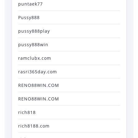
puntaek77
Pussy888
pussy888play
pussy888win
ramclubx.com
rasri365day.com
RENO88WIN.COM
RENO88WIN.COM
rich818
rich8188.com