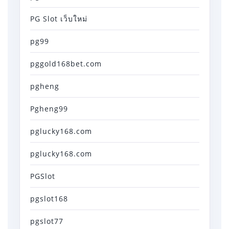
PG Slot เว็บใหม่
pg99
pggold168bet.com
pgheng
Pgheng99
pglucky168.com
pglucky168.com
PGSlot
pgslot168
pgslot77