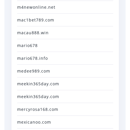
m4newonline.net
mac1bet789.com
macau888.win
mario678
mario678.info
medee989.com
meekin365day.com
meekin365day.com
mercyrosa168.com
mexicanoo.com