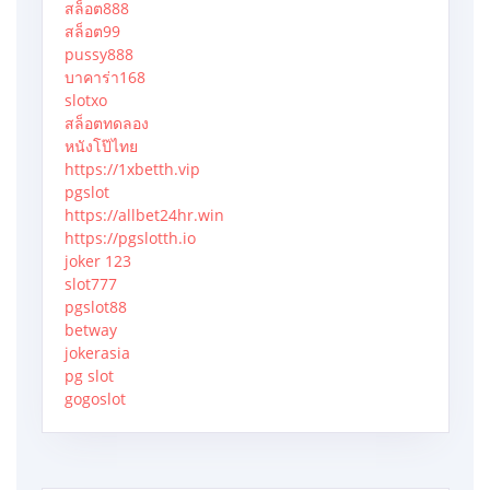
สล็อต888
สล็อต99
pussy888
บาคาร่า168
slotxo
สล็อตทดลอง
หนังโป๊ไทย
https://1xbetth.vip
pgslot
https://allbet24hr.win
https://pgslotth.io
joker 123
slot777
pgslot88
betway
jokerasia
pg slot
gogoslot