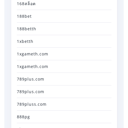
168สล็อต
188bet
188betth
1xbetth
1xgameth.com
1xgameth.com
789plus.com
789plus.com
789pluss.com
888pg