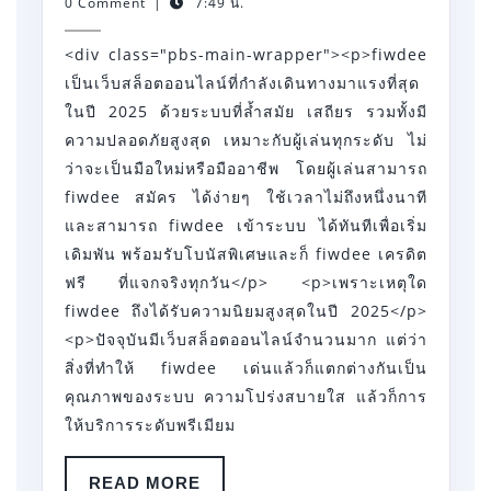
พฤศจิกายน
Bennett
สู่
0 Comment
|
7:49 น.
2025
ระบบ
<div class="pbs-main-wrapper"><p>fiwdee
30
เป็นเว็บสล็อตออนไลน์ที่กำลังเดินทางมาแรงที่สุด
พฤษภา
ในปี 2025 ด้วยระบบที่ล้ำสมัย เสถียร รวมทั้งมี
FIWDE
ความปลอดภัยสูงสุด เหมาะกับผู้เล่นทุกระดับ ไม่
เครดิต
ว่าจะเป็นมือใหม่หรือมืออาชีพ โดยผู้เล่นสามารถ
ฟรี
fiwdee สมัคร ได้ง่ายๆ ใช้เวลาไม่ถึงหนึ่งนาที
เกม
และสามารถ fiwdee เข้าระบบ ได้ทันทีเพื่อเริ่ม
หรู
เดิมพัน พร้อมรับโบนัสพิเศษและก็ fiwdee เครดิต
สำหรับ
ฟรี ที่แจกจริงทุกวัน</p> <p>เพราะเหตุใด
คน
fiwdee ถึงได้รับความนิยมสูงสุดในปี 2025</p>
พิเศษ
<p>ปัจจุบันมีเว็บสล็อตออนไลน์จำนวนมาก แต่ว่า
ไม่มี
สิ่งที่ทำให้ fiwdee เด่นแล้วก็แตกต่างกันเป็น
ขั้น
คุณภาพของระบบ ความโปร่งสบายใส แล้วก็การ
ต่ำ
ให้บริการระดับพรีเมียม
ชัวร์
ถอน
READ
READ MORE