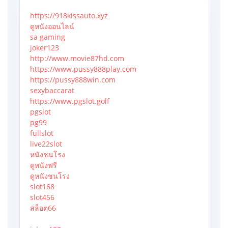
ค่า
https://918kissauto.xyz
ธรรมเนียม
ดูหนังออนไลน์
ถอน
sa gaming
ได้
joker123
http://www.movie87hd.com
ไม่
https://www.pussy888play.com
อั้น
https://pussy888win.com
sexybaccarat
24
https://www.pgslot.golf
ชม.
pgslot
pg99
TOP
fullslot
95
live22slot
BY
หนังชนโรง
ดูหนังฟรี
CHANTE
ดูหนังชนโรง
slot168
slot456
สล็อต66