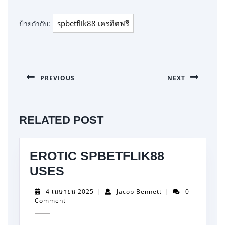
spbetflik88 เครดิตฟรี
ป้ายกำกับ:
แนะแนว
เรื่อง
PREVIOUS
NEXT
Previous
Next
post:
post:
RELATED POST
EROTIC SPBETFLIK88
EROTIC
USES
SPBETFLIK88
4
Jacob
4 เมษายน 2025
|
Jacob Bennett
|
0
USES
เมษายน
Bennett
Comment
2025