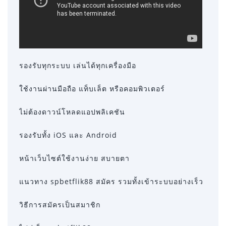
รองรับทุกระบบ เล่นได้ทุกเครื่องมือ
ใช้งานผ่านมือถือ แท็บเล็ต หรือคอมพิวเตอร์
ไม่ต้องดาวน์โหลดแอปพลิเคชัน
รองรับทั้ง iOS และ Android
หน้าเว็บไซต์ใช้งานง่าย สบายตา
แนวทาง spbetflik88 สมัคร รวมทั้งเข้าระบบอย่างเร็ว
วิธีการสมัครเป็นสมาชิก