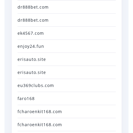
dr888bet.com
dr888bet.com
ek4567.com
enjoy24.fun
erisauto.site
erisauto.site
eu369clubs.com
faro168
fcharoenkit168.com
fcharoenkit168.com