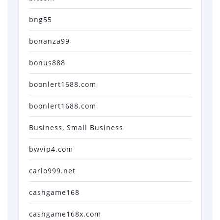
bng55
bonanza99
bonus888
boonlert1688.com
boonlert1688.com
Business, Small Business
bwvip4.com
carlo999.net
cashgame168
cashgame168x.com