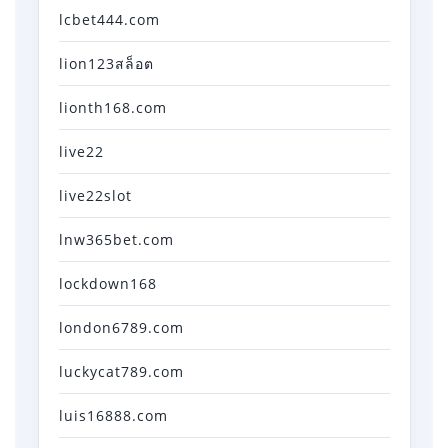
lcbet444.com
lion123สล็อต
lionth168.com
live22
live22slot
lnw365bet.com
lockdown168
london6789.com
luckycat789.com
luis16888.com