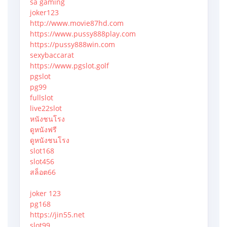
sa gaming
joker123
http://www.movie87hd.com
https://www.pussy888play.com
https://pussy888win.com
sexybaccarat
https://www.pgslot.golf
pgslot
pg99
fullslot
live22slot
หนังชนโรง
ดูหนังฟรี
ดูหนังชนโรง
slot168
slot456
สล็อต66
joker 123
pg168
https://jin55.net
slot99