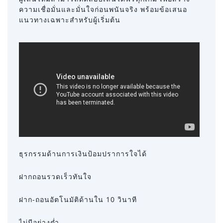
ความเชื่อมั่นและมั่นใจก่อนพนันจริง พร้อมข้อเสนอ
แนวทางเฉพาะสำหรับผู้เริ่มต้น
ธุรกรรมด้านการเงินป้อมปราการใจได้
ฝากถอนรวดเร็วทันใจ
ฝาก-ถอนอัตโนมัติด้านใน 10 วินาที
ไม่มีอย่างต่ำ