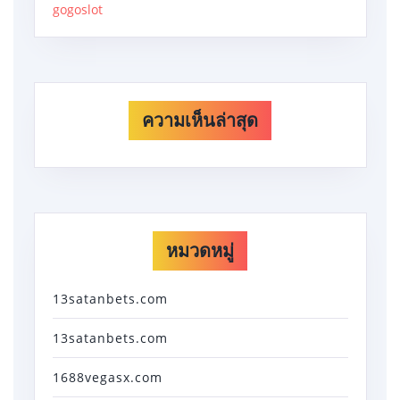
gogoslot
ความเห็นล่าสุด
หมวดหมู่
13satanbets.com
13satanbets.com
1688vegasx.com