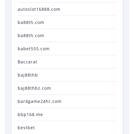
autoslot16888.com
ba88th.com
ba88th.com
babet555.com
Baccarat
baj88thb
baj88thbz.com
bar4game24hr.com
bbp168.me
bestbet