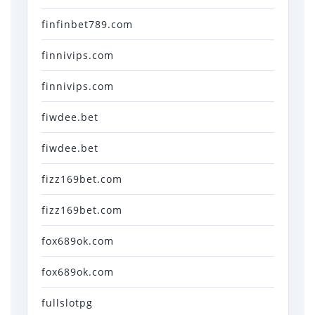
finfinbet789.com
finnivips.com
finnivips.com
fiwdee.bet
fiwdee.bet
fizz169bet.com
fizz169bet.com
fox689ok.com
fox689ok.com
fullslotpg