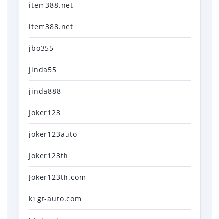
item388.net
item388.net
jbo355
jinda55
jinda888
Joker123
joker123auto
Joker123th
Joker123th.com
k1gt-auto.com