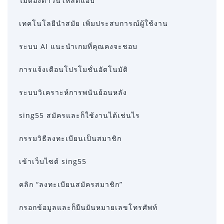
ไม่ต้องดาวน์โหลดแอป
เทคโนโลยีนำสมัย เพิ่มประสบการณ์ผู้ใช้งาน
ระบบ AI แนะนำเกมที่คุณคงจะชอบ
การแจ้งเตือนโปรโมชั่นอัตโนมัติ
ระบบวิเคราะห์การพนันย้อนหลัง
sing55 สมัครและก็ใช้งานได้เช่นไร
กรรมวิธีลงทะเบียนเป็นสมาชิก
เข้าเว็บไซต์ sing55
คลิก “ลงทะเบียนสมัครสมาชิก”
กรอกข้อมูลและก็ยืนยันหมายเลขโทรศัพท์