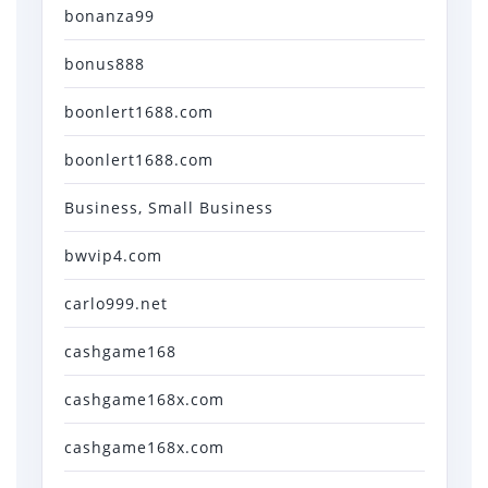
bonanza99
bonus888
boonlert1688.com
boonlert1688.com
Business, Small Business
bwvip4.com
carlo999.net
cashgame168
cashgame168x.com
cashgame168x.com