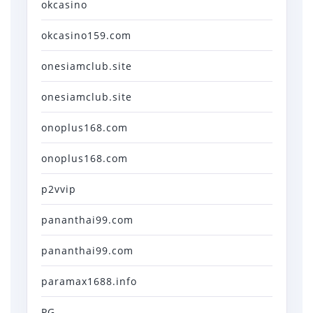
okcasino
okcasino159.com
onesiamclub.site
onesiamclub.site
onoplus168.com
onoplus168.com
p2vvip
pananthai99.com
pananthai99.com
paramax1688.info
PG