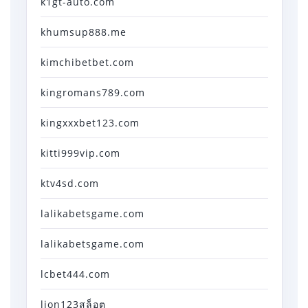
k1gt-auto.com
khumsup888.me
kimchibetbet.com
kingromans789.com
kingxxxbet123.com
kitti999vip.com
ktv4sd.com
lalikabetsgame.com
lalikabetsgame.com
lcbet444.com
lion123สล็อต