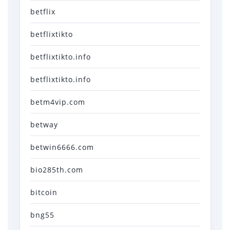
betflix
betflixtikto
betflixtikto.info
betflixtikto.info
betm4vip.com
betway
betwin6666.com
bio285th.com
bitcoin
bng55