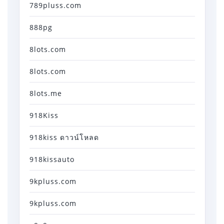
789pluss.com
888pg
8lots.com
8lots.com
8lots.me
918Kiss
918kiss ดาวน์โหลด
918kissauto
9kpluss.com
9kpluss.com