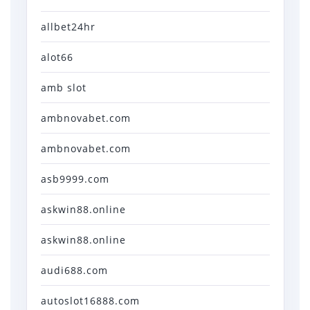
allbet24hr
alot66
amb slot
ambnovabet.com
ambnovabet.com
asb9999.com
askwin88.online
askwin88.online
audi688.com
autoslot16888.com