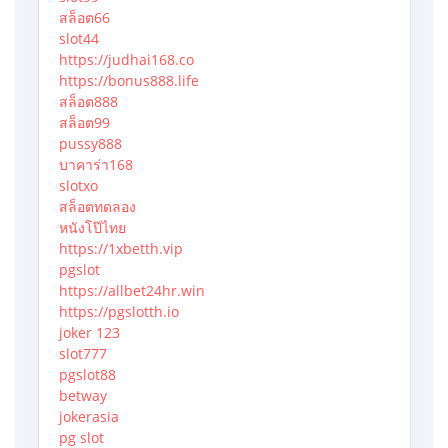
สล็อต66
slot44
https://judhai168.co
https://bonus888.life
สล็อต888
สล็อต99
pussy888
บาคาร่า168
slotxo
สล็อตทดลอง
หนังโป๊ไทย
https://1xbetth.vip
pgslot
https://allbet24hr.win
https://pgslotth.io
joker 123
slot777
pgslot88
betway
jokerasia
pg slot