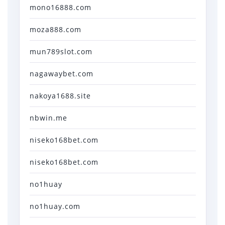
mono16888.com
moza888.com
mun789slot.com
nagawaybet.com
nakoya1688.site
nbwin.me
niseko168bet.com
niseko168bet.com
no1huay
no1huay.com