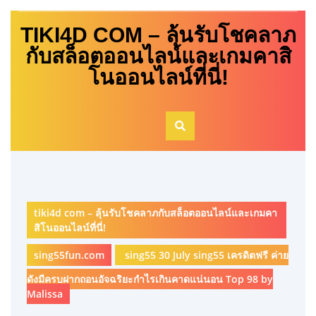
Skip
TIKI4D COM – ลุ้นรับโชคลาภ
to
content
กับสล็อตออนไลน์และเกมคาสิ
โนออนไลน์ที่นี่!
tiki4d com – ลุ้นรับโชคลาภกับสล็อตออนไลน์และเกมคา
สิโนออนไลน์ที่นี่!
sing55fun.com
sing55 30 July sing55 เครดิตฟรี ค่าย
ดังมีครบฝากถอนอัจฉริยะกำไรเกินคาดแน่นอน Top 98 by
Malissa