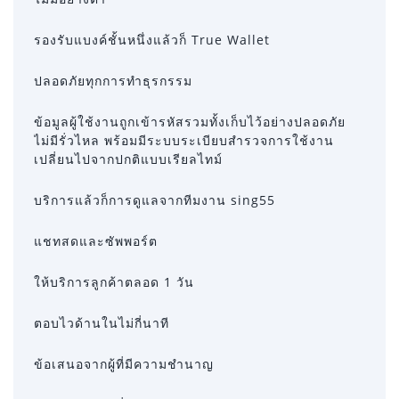
รองรับแบงค์ชั้นหนึ่งแล้วก็ True Wallet
ปลอดภัยทุกการทำธุรกรรม
ข้อมูลผู้ใช้งานถูกเข้ารหัสรวมทั้งเก็บไว้อย่างปลอดภัย
ไม่มีรั่วไหล พร้อมมีระบบระเบียบสำรวจการใช้งาน
เปลี่ยนไปจากปกติแบบเรียลไทม์
บริการแล้วก็การดูแลจากทีมงาน sing55
แชทสดและซัพพอร์ต
ให้บริการลูกค้าตลอด 1 วัน
ตอบไวด้านในไม่กี่นาที
ข้อเสนอจากผู้ที่มีความชำนาญ