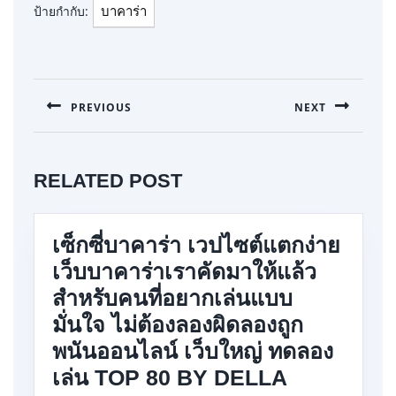
บาคาร่า
ป้ายกำกับ:
แนะแนว
เรื่อง
PREVIOUS
NEXT
Previous
Next
post:
post:
RELATED POST
เซ็กซี่บาคาร่า เวปไซต์แตกง่าย
เว็บบาคาร่าเราคัดมาให้แล้ว
สำหรับคนที่อยากเล่นแบบ
มั่นใจ ไม่ต้องลองผิดลองถูก
พนันออนไลน์ เว็บใหญ่ ทดลอง
เล่น TOP 80 BY DELLA