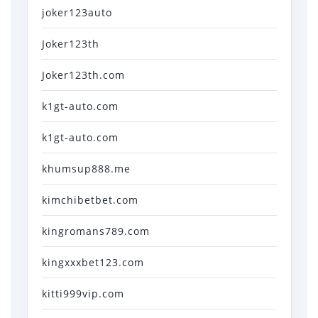
joker123auto
Joker123th
Joker123th.com
k1gt-auto.com
k1gt-auto.com
khumsup888.me
kimchibetbet.com
kingromans789.com
kingxxxbet123.com
kitti999vip.com