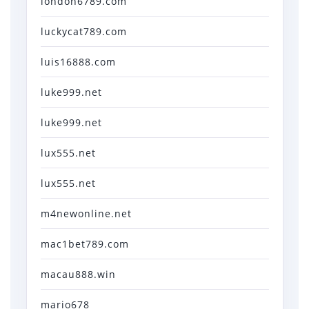
london6789.com
luckycat789.com
luis16888.com
luke999.net
luke999.net
lux555.net
lux555.net
m4newonline.net
mac1bet789.com
macau888.win
mario678