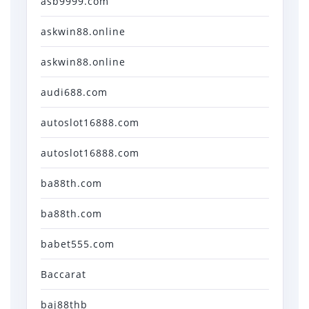
asb9999.com
askwin88.online
askwin88.online
audi688.com
autoslot16888.com
autoslot16888.com
ba88th.com
ba88th.com
babet555.com
Baccarat
baj88thb