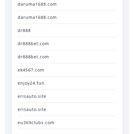
daruma1688.com
daruma1688.com
dr888
dr888bet.com
dr888bet.com
ek4567.com
enjoy24.fun
erisauto.site
erisauto.site
eu369clubs.com