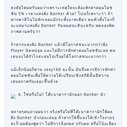
สงสัยไหมครับผมว่าเพราะเหตุใดจะต้องหักค่าคอมไม่ช
ชัน 5% เวลาแทงฝั่ง Banker ด้วย? โน่นก็เพราะว่า ถ้า
หากคาสิโนไม่หักเลยแม้กระทั้งบาทเดียว คนทั่วทั้งโลกก็
จะแห่มาแทงฝั่ง Banker กันหมดน่ะสินะครับ ทดลองคิด
ภาพตามครับว่า
ถ้าหากแทงฝั่ง Banker แล้วมีโอกาสชนะมากกว่าฝั่ง
Player นิดหน่อย และไม่มีการหักค่าคอมไม่ชชันเลย คน
เล่นจะได้กำไรสะสมไปเรื่อยได้โอกาสชนะมากกว่า
แม้เล็กน้อยก็ตาม sexy168 ฉะนั้น มันจึงควรมีการหักค่า
คอมไม่ชชันเพื่อให้ความได้เปรียบเชิงสถิตินั้นมีความ
เสมอภาคกันเยอะขึ้นด้วย
4. ใช่หรือไม่? โต๊ะบาคาร่ามักออก Banker นำ
หลายๆคนถามผมว่า จริงหรือไม่ที่โต๊ะบาคาร่ามักให้ผล
ฝั่ง Banker นำก่อนเสมอ ถ้าหากให้ชี้แจงให้เข้าใจง่ายๆ
ล่ะก็ ผมต้องพูดว่า ไม่มีการล็อกผล ปรับผล หรือโน้มเอียง