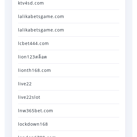
ktv4sd.com
lalikabetsgame.com
lalikabetsgame.com
lcbet444.com
lion123สล็อต
lionth168.com
live22
live22slot
lnw365bet.com
lockdown168