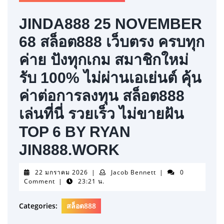
JINDA888 25 NOVEMBER
68 สล็อต888 เว็บตรง ครบทุก
ค่าย ปังทุกเกม สมาชิกใหม่
รับ 100% ไม่ผ่านเอเย่นต์ คุ้น
ค่าต่อการลงทุน สล็อต888
เล่นที่นี่ รวยเร็ว ไม่ขายฝัน
TOP 6 BY RYAN
JIN888.WORK
22
Jacob
22 มกราคม 2026
|
Jacob Bennett
|
0
มกราคม
Bennett
Comment
|
23:21 น.
2026
Categories:
สล็อต888