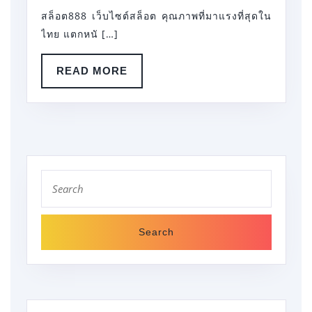
JAXON
กฎา
สิโน
สล็อต888 เว็บไซต์สล็อต คุณภาพที่มาแรงที่สุดใน
25
ไทย แตกหนั […]
เว็บ
GAOJING88
แม่
READ
READ MORE
เว็บไซต์
PGSLOTFISH
MORE
ใหญ่
เครดิต
เลือก
ฟรี
เล่น
TOP
สล็อต888
72
Search
ให้
BY
for:
รวย
CHARLOTTE
เร็ว
พร้อม
ระบบ
เกม
ที่