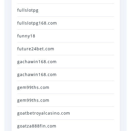
fullslotpg
fullslotpg168.com
funny18
future24bet.com
gachawin168.com
gachawin168.com
gem99ths.com
gem99ths.com
goatbetroyalcasino.com
goatza888fin.com