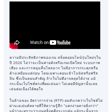
ความมีประสิทธิภาพของเกม สล็อตออนไลน์รุ่นใหม่ๆใน
ปี 2026 ไม่ว่าจะเป็นค่ายดังหรือเกมเปิดใหม่ ระบบภาพ
เสียง และการหมุนลื่นไหลมาก ไม่มีอาการกระตุกหรือ
ค้างเหมือนแต่ก่อน โดยเฉพาะตอนเข้าโบนัสหรือฟรีส
ปิน ซึ่งเป็นตอนสำคัญ ถ้าเว็บไม่ดีอาจหลุดได้ง่าย แม้
กระนั้นเว็บไซต์ตรงที่ผมเล่นมา ไม่เคยมีปัญหานั้นเลย
เล่นต่อเนื่องได้พอใจ
ในด้านของ อัตราการจ่าย (RTP) ผมสังเกตว่าเว็บไซต์ไม่
ผ่านเอเย่นต์หลายที่ให้ความรู้สึก “แตกง่ายดายยิ่งกว่า”
แม้ว่าจะทราบว่าเกมสล็อตคือระบบสุ่ม แม้กระนั้นจาก