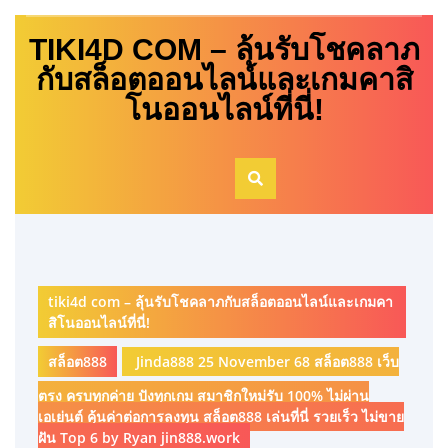
Skip
TIKI4D COM – ลุ้นรับโชคลาภ
to
content
กับสล็อตออนไลน์และเกมคาสิ
โนออนไลน์ที่นี่!
tiki4d com – ลุ้นรับโชคลาภกับสล็อตออนไลน์และเกมคา
สิโนออนไลน์ที่นี่!
สล็อต888
Jinda888 25 November 68 สล็อต888 เว็บ
ตรง ครบทุกค่าย ปังทุกเกม สมาชิกใหม่รับ 100% ไม่ผ่าน
เอเย่นต์ คุ้นค่าต่อการลงทุน สล็อต888 เล่นที่นี่ รวยเร็ว ไม่ขาย
ฝัน Top 6 by Ryan jin888.work