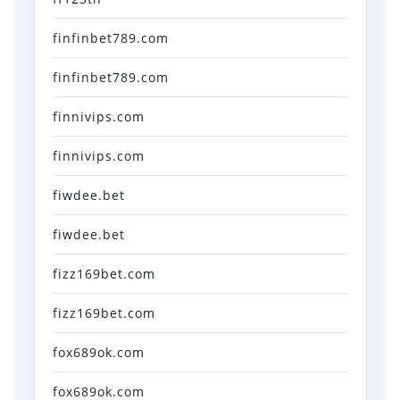
finfinbet789.com
finfinbet789.com
finnivips.com
finnivips.com
fiwdee.bet
fiwdee.bet
fizz169bet.com
fizz169bet.com
fox689ok.com
fox689ok.com