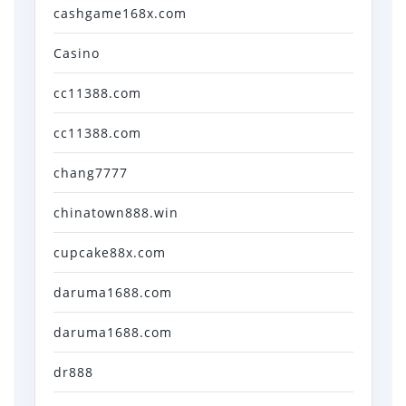
cashgame168x.com
Casino
cc11388.com
cc11388.com
chang7777
chinatown888.win
cupcake88x.com
daruma1688.com
daruma1688.com
dr888