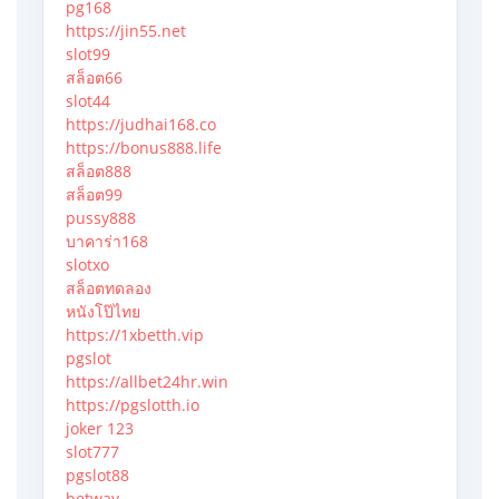
pg168
https://jin55.net
slot99
สล็อต66
slot44
https://judhai168.co
https://bonus888.life
สล็อต888
สล็อต99
pussy888
บาคาร่า168
slotxo
สล็อตทดลอง
หนังโป๊ไทย
https://1xbetth.vip
pgslot
https://allbet24hr.win
https://pgslotth.io
joker 123
slot777
pgslot88
betway