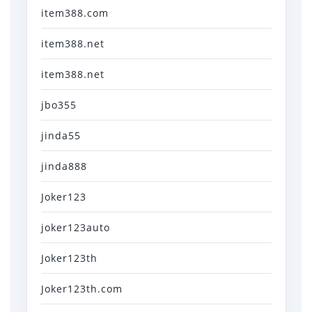
item388.com
item388.net
item388.net
jbo355
jinda55
jinda888
Joker123
joker123auto
Joker123th
Joker123th.com