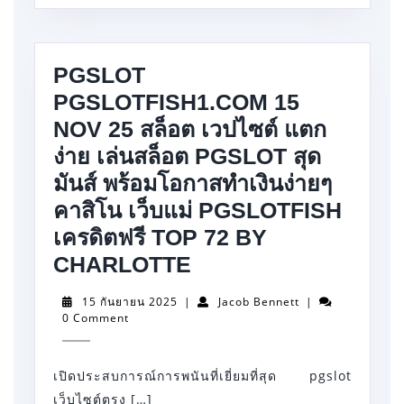
ออนไลน์
เครือ
ข่าย
PGSLOT
ครอบคลุม
PGSLOTFISH1.COM 15
ทั่ว
NOV 25 สล็อต เวปไซต์ แตก
ประเทศ
ง่าย เล่นสล็อต PGSLOT สุด
โปร
มันส์ พร้อมโอกาสทำเงินง่ายๆ
คุ้ม
คาสิโน เว็บแม่ PGSLOTFISH
เกิน
เครดิตฟรี TOP 72 BY
ต้าน
PGSLOT
CHARLOTTE
รับ
PGSLOTFISH1.CO
420
15
Jacob
15 กันยายน 2025
|
Jacob Bennett
|
15
กันยายน
Bennett
0 Comment
ฝาก
2025
NOV
ถอน
25
ระบบ
เปิดประสบการณ์การพนันที่เยี่ยมที่สุด pgslot
สล็อต
เว็บไซต์ตรง […]