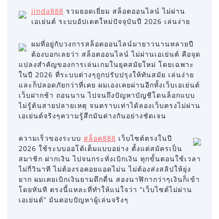
jinda888
รวมยอดเยี่ยม สล็อตออนไลน์ ไม่ผ่าน
เอเย่นต์ ระบบอัปเดตใหม่ปัจจุบันปี 2026 เล่นง่าย
ผมที่อยู่กับวงการสล็อตออนไลน์มายาวนานหลายปี
ต้องบอกเลยว่า สล็อตออนไลน์ ไม่ผ่านเอเย่นต์ คือจุด
แปลงสำคัญของการเล่นเกมในยุคสมัยใหม่ โดยเฉพาะ
ในปี 2026 ที่ระบบต่างๆถูกปรับปรุงให้ทันสมัย เล่นง่าย
และก็ปลอดภัยกว่าที่เคย ผมเองเคยผ่านอีกทั้งเว็บเอเย่นต์
เว็บฝากช้า ถอนนาน ไปจนถึงปัญหาบัญชีโดนล็อกแบบ
ไม่รู้ต้นสายปลายเหตุ จนตราบเท่าได้ลองเว็บตรงไม่ผ่าน
เอเย่นต์จริงๆความรู้สึกมันต่างกันอย่างชัดเจน
ความเร็วของระบบ
สล็อต888
เว็บไซต์ตรงในปี
2026 ใช้ระบบออโต้เต็มแบบอย่าง ตั้งแต่สมัครเป็น
สมาชิก ฝากเงิน ไปจนกระทั่งเบิกเงิน ทุกขั้นตอนใช้เวลา
ไม่กี่วินาที ไม่ต้องรอคอยแอดไม่น ไม่ต้องส่งสลิปให้ยุ่ง
ยาก ผมเคยเบิกเงินยามดึกดื่น สองนาฬิกากว่าๆเงินก็เข้า
โดยทันที ตรงนี้แหละที่ทำให้แน่ใจว่า “เว็บไซต์ไม่ผ่าน
เอเย่นต์” มันตอบปัญหาผู้เล่นจริงๆ