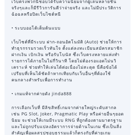
เว็บตรงพวกนี้ชอบได้รับความนิยมจากผู้เล่นหลายชิ้น
จริงๆและก็มีรีวิวการันตีว่าจ่ายจริง และไม่มีประวัติการ
ฉ้อฉลหรือปิดเว็บไซต์หนี
• ระบบออโต้เต็มต้นแบบ
เว็บไซต์ที่มีระบบ ฝาก-ถอนอัตโนมัติ (Auto) ช่วยให้การ
ทำธุรกรรมรวดเร็วทันใจ ตั้งแต่ลงทะเบียนสมัครสมาชิก
ฝากเงิน เบิกเงิน หรือรับโบนัส ซึ่งเว็บตรงหลายแห่งทำ
รายการได้ภายในไม่กี่วินาที โดยไม่ต้องรอแอดไม่นวิ
เคราะห์ ช่วยทำให้เล่นได้ต่อเนื่องไม่สะดุด นี่คือข้อได้
เปรียบที่เห็นได้ชัดถ้าหากเทียบกับเว็บอื่นๆที่ต้องใช้
คนกลางสำหรับเพื่อการทำงาน
• เกมแท้จากค่ายดัง jinda888
การเลือกเว็บที่ มีลิขสิทธิ์เกมจากค่ายใหญ่ระดับสากล
เช่น PG Slot, Joker, Pragmatic Play หรือค่ายอื่นๆยอด
นิยม จะช่วยให้เกมมีระบบ RNG ที่ถูกต้องตามมาตรฐาน
และไม่ถูกปรับแปลงอัตราการจ่ายด้านในเกม ซึ่งเป็นสิ่ง
สำคัญเพื่อผลสรุปชอบธรรมแล้วก็ตรงกับที่ค่ายเกม