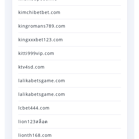
kimchibetbet.com
kingromans789.com
kingxxxbet123.com
kitti999vip.com
ktv4sd.com
lalikabetsgame.com
lalikabetsgame.com
lcbet444.com
lion123สล็อต
lionth168.com