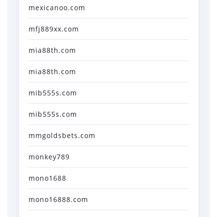
mexicanoo.com
mfj889xx.com
mia88th.com
mia88th.com
mib555s.com
mib555s.com
mmgoldsbets.com
monkey789
mono1688
mono16888.com