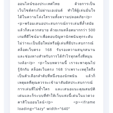
ออนไลน์ของประเทศไทย ด้วยการเป็น
คา
เว็บไซต์ตรงไม่ผ่านเอเย่นต์ ทำให้ผู้เล่นมั่นใจ
สิ
ได้ในความโล่งใสรวมทั้งความปลอดภัย</p>
โน
<p>พร้อมเสนอประสบการณ์การเล่นที่ล้ำสมัย
เว็บ
แล้วก็สะดวกสบาย ด้วยเกมสล็อตมากกว่า 500
มา
เกมที่ดีไซน์มาเพื่อตอบปัญหานักพนันทุกระดับ
แรง
ไม่ว่าจะเป็นมือใหม่หรือผู้เล่นที่มีประสบการณ์
สล็อตเว็บตรง 168 รับรองความสนุกสนาน
ใน
และช่องทางสำหรับการได้กำไรทุกครั้งที่หมุน
ไทย
วงล้อ</p> <p>ในบทความนี้ เราจะพาคุณไป
ผ่าน
รู้จักกับ สล็อตเว็บตรง 168 ว่าเพราะเหตุใดถึง
มือ
เป็นตัวเลือกลำดับที่หนึ่งของนักพนัน แล้วก็
ถือ
เหตุผลที่คุณควรจะเข้ามาสัมผัสประสบการณ์
คืน
การเล่นที่ไม่ซ้ำใคร และเสนอแนะคุณสมบัติ
ยอด
เด่นและก็ระบบที่ทำให้เว็บแห่งนี้เด่นในแวดวง
คาสิโนออนไลน์</p> <p><iframe
เสีย
loading="lazy" width="640"
อัตรา