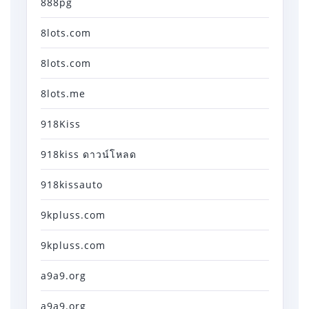
888pg
8lots.com
8lots.com
8lots.me
918Kiss
918kiss ดาวน์โหลด
918kissauto
9kpluss.com
9kpluss.com
a9a9.org
a9a9.org