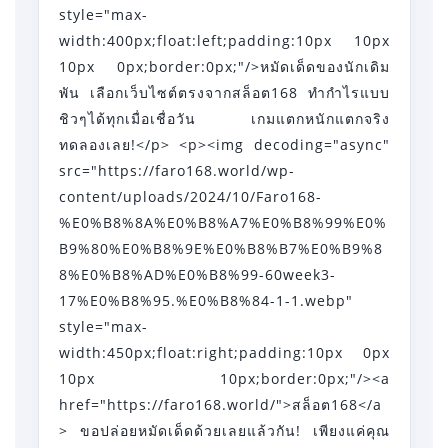
style="max-
ออนไลน์
width:400px;float:left;padding:10px 10px
ที่
10px 0px;border:0px;"/>หมัดเด็ดของนักเดิม
ได้
พัน เลือกเว็บไซต์ตรงจากสล็อต168 ทำกำไรแบบ
รับ
ชิวๆได้ทุกเมื่อเชื่อวัน เกมแตกหนักแตกจริง
ความ
ทดลองเลย!</p> <p><img decoding="async"
นิยม
src="https://faro168.world/wp-
สูงสุด
content/uploads/2024/10/Faro168-
CASIN
%E0%B8%8A%E0%B8%A7%E0%B8%99%E0%
เว็บ
B9%80%E0%B8%9E%E0%B8%B7%E0%B9%8
ใหญ่
8%E0%B8%AD%E0%B8%99-60week3-
สล็อต16
17%E0%B8%95.%E0%B8%84-1-1.webp"
ใหม่
style="max-
ล่าสุด
width:450px;float:right;padding:10px 0px
TOP
10px 10px;border:0px;"/><a
48
href="https://faro168.world/">สล็อต168</a
BY
> ขอปล่อยหมัดเด็ดด้วยเลยแล้วกัน! เพียงแค่คุณ
LAURE