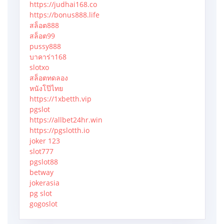
https://judhai168.co
https://bonus888.life
สล็อต888
สล็อต99
pussy888
บาคาร่า168
slotxo
สล็อตทดลอง
หนังโป๊ไทย
https://1xbetth.vip
pgslot
https://allbet24hr.win
https://pgslotth.io
joker 123
slot777
pgslot88
betway
jokerasia
pg slot
gogoslot