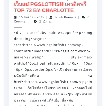
เว็บแม่ PGSLOTFISH เครดิตฟรี
PGSLOT
TOP 72 BY CHARLOTTE
PGSLOTFIS
15
Jacob
15 กันยายน 2025
|
Jacob Bennett
|
0
กันยายน
Bennett
15
Comment
|
21:24 น.
2025
NOV
<div class="pbs-main-wrapper"><p><img
25
decoding="async"
สล็อต
src="https://www.pgslotfish1.com/wp-
เวป
content/uploads/2023/09/ezgif.com-webp-
ไซต์
maker-27.webp" style="max-
แตก
width:440px;float:left;padding:10px 10px
ง่าย
10px 0px;border:0px;"/>เปิดประสบการณ์การ
เล่น
พนันที่เยี่ยมที่สุด <a
สล็อต
href="https://www.pgslotfish1.com/">pgslo
PGSLOT
t</a> เว็บไซต์ตรงไม่ผ่านเอเย่นต์ ฝากถอนไม่มี
สุด
อย่างต่ำ พนันง่าย 100% ลองเลย</p> <p>มาเปิด
มันส์
ประสบการณ์การพนันที่ดีเยี่ยมที่สุดกับ
พร้อม