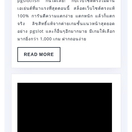
pgslotfish กันได้เลย! กับเว็บไซต์ตรงไม่ผ่าน
โอกาส
เอเย่นต์ที่มาแรงที่สุดตอนนี้ สล็อตเว็บไซต์ตรงแท้
ทำ
100% การันตีความแตกง่าย แตกหนัก แล้วก็แตก
เงิน
จริง ลิขสิทธิ์แท้จากค่ายเกมชั้นแนวหน้าสุดยอด
ง่ายๆ
อย่าง pgslot และก็อื่นๆอีกมากมาย มีเกมให้เลือก
คา
มากยิ่งกว่า 1,000 เกม ฝากถอนง่าย
สิโน
เว็บ
READ
READ MORE
แม่
MORE
PGSLOTFIS
เครดิต
ฟรี
TOP
72
BY
CHARLOTTE