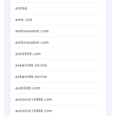
alot66
amb slot
ambnovabet.com
ambnovabet.com
asb9999.com
askwin88.online
askwin88.online
audi688.com
autoslot16888.com
autoslot16888.com