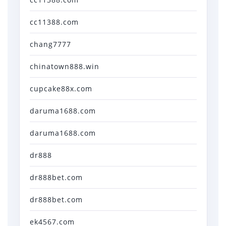
cc11388.com
chang7777
chinatown888.win
cupcake88x.com
daruma1688.com
daruma1688.com
dr888
dr888bet.com
dr888bet.com
ek4567.com