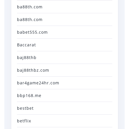
ba88th.com
ba88th.com
babet555.com
Baccarat
baj88thb
baj88thbz.com
bar4game24hr.com
bbp168.me
bestbet
betflix