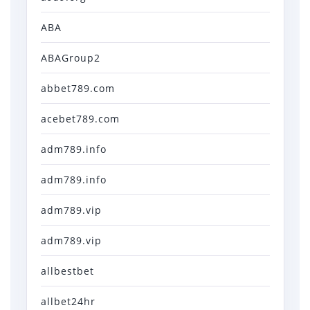
ABA
ABAGroup2
abbet789.com
acebet789.com
adm789.info
adm789.info
adm789.vip
adm789.vip
allbestbet
allbet24hr