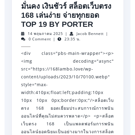
มั่นคง เงินชัวร์ สล็อตเว็บตรง
168 เล่นง่าย จ่ายทุกยอด
สล็อต
TOP 19 BY PORTER
เว็บ
14
Jacob
14 พฤษภาคม 2025
|
Jacob Bennett
|
พฤษภาคม
Bennett
0 Comment
|
23:35 น.
ตรง
2025
168
<div class="pbs-main-wrapper"><p>
168LAMBO
<img decoding="async"
30
src="https://168lambo.love/wp-
content/uploads/2023/10/70100.webp"
MAY
style="max-
24
width:410px;float:left;padding:10px
สล็อต
10px 10px 0px;border:0px;"/>สล็อตเว็บ
เว็บ
ตรง 168 ยอดเยี่ยมประสบการณ์การพนัน
ตรง
ออนไลน์ที่คุณไม่สมควรพลาด</p> <p>สล็อต
168
เว็บตรง 168 เป็นแพลตฟอร์มการพนัน
เว็บ
ออนไลน์ยอดนิยมเป็นอย่างมากในวงการสล็อต