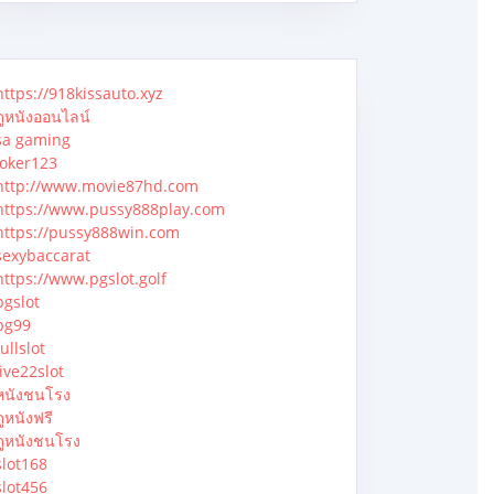
https://918kissauto.xyz
ดูหนังออนไลน์
sa gaming
joker123
http://www.movie87hd.com
https://www.pussy888play.com
https://pussy888win.com
sexybaccarat
https://www.pgslot.golf
pgslot
pg99
fullslot
live22slot
หนังชนโรง
ดูหนังฟรี
ดูหนังชนโรง
slot168
slot456