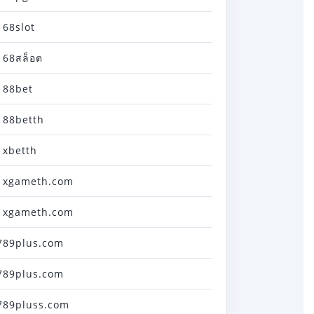
168slot
168สล็อต
188bet
188betth
1xbetth
1xgameth.com
1xgameth.com
789plus.com
789plus.com
789pluss.com