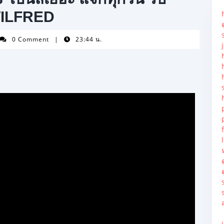
WILFRED
b
0 Comment
|
23:44 น.
ett