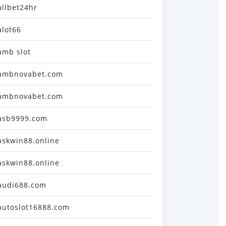
allbet24hr
alot66
amb slot
ambnovabet.com
ambnovabet.com
asb9999.com
askwin88.online
askwin88.online
audi688.com
autoslot16888.com