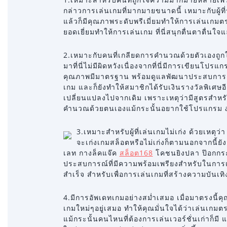
กล่าวการเล่นเกมที่มากมายขนาดนี้ เหมาะกับผู้
แล้วก็มีคุณภาพระดับพรีเมี่ยมทำให้การเล่นเกมตรงนี
ยอดเยี่ยมทำให้การเล่นเกม ที่นี่สนุกตื่นตาตื่
2.เหมาะกับคนที่เกลียดการคำนวณด้วยตัวเองถูกใ
มาที่นี่ไม่มีผิดหวังเนื่องจากที่นี่มีการเขียนโป
คุณภาพมีมาตรฐาน พร้อมดูแลพัฒนาประสบการณ์ให
เกม และก็ยังทำให้สมาชิกได้รับเงินรางวัลพิเศษ
เปลี่ยนแปลงไปจากเดิม เพราะเหตุว่ามีสูตรสำห
คำนวณด้วยตนเองแม้กระนั้นอยากใช้โปรแกรม 
3.เหมาะสำหรับผู้ที่เล่นเกมไม่เก่ง ด้วยเหตุว่
จะเก่งเกมสล็อตหรือไม่เก่งก็ตามนอกจากนี้ยัง
เลท กางล็คแจ๊ค
สล็อต168
โคชนยิงปลา ป๊อกกระด
ประสบการณ์ที่มีความพร้อมเพรียงสำหรับในการเ
สำเร็จ สำหรับเพื่อการเล่นเกมที่สร้างความบันเทิง
4.มีการอัพเดทเกมอย่างสม่ำเสมอ เมื่อมาตรงนี้
เกมใหม่ๆอยู่เสมอ ทำให้คุณมั่นใจได้ว่าเล่นเกมตรง
แม้กระนั้นคนไหนที่ต้องการเล่นเวอร์ชั่นเก่าก็