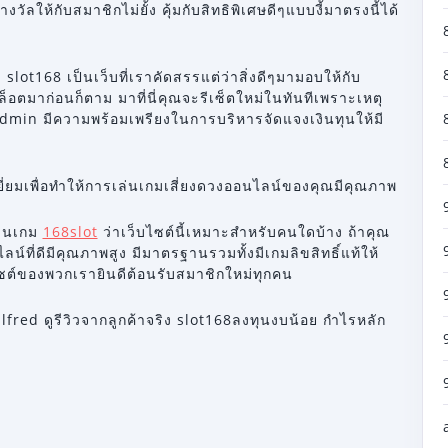
วัลให้กับสมาชิกไม่ยั้ง คุ้มกับสิทธิพิเศษดีๆแบบงี้มาตรงนี้ได้
slot168 เป็นเว็บที่เราคัดสรรแต่ว่าสิ่งดีๆมามอบให้กับ
็อตมาก่อนก็ตาม มาที่นี่คุณจะรีเซ็ตใหม่ในทันทีเพราะเหตุ
ม admin มีความพร้อมเพรียงในการบริหารจัดแจงเงินทุนให้มี
่ยมเพื่อทำให้การเล่นเกมเสี่ยงดวงออนไลน์ของคุณมีคุณภาพ
ล่นเกม
168slot
ว่าเว็บไซต์นี้เหมาะสำหรับคนใดบ้าง ถ้าคุณ
น์ที่ดีมีคุณภาพสูง มีมาตรฐานรวมทั้งมีเกมลิขสิทธิ์แท้ให้
ไซต์ของพวกเรายินดีต้อนรับสมาชิกใหม่ทุกคน
red ดูรีวิวจากลูกค้าจริง slot168ลงทุนงบน้อย กำไรหลัก