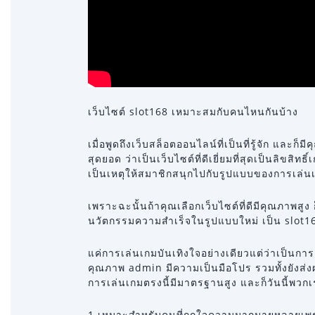
เว็บไซต์ slot168 เหมาะสมกับคนไหนกันบ้าง
เมื่อพูดถึงเว็บสล็อตออนไลน์ที่เป็นที่รู้จัก แล
สุดยอด ว่าเป็นเว็บไซต์ที่ดีเยี่ยมที่สุดเป็นลิขสิทธิ
เป็นเหตุให้สมาชิกสนุกไปกับรูปแบบของการเล่นเ
เพราะฉะนั้นถ้าคุณเลือกเว็บไซต์ที่ดีมีคุณภาพสูง 
นวัตกรรมความสำเร็จในรูปแบบใหม่ เป็น slot168 
แค่การเล่นเกมบันเทิงใจอย่างเดียวแต่ว่าเป็นกา
คุณภาพ admin มีความเป็นมือโปร รวมทั้งยังส่งผ
การเล่นเกมตรงนี้มีมาตรฐานสูง และก็วันนี้พวก
1.เหมาะสำหรับคนที่ถูกใจความมากมายหลายเพราะเห