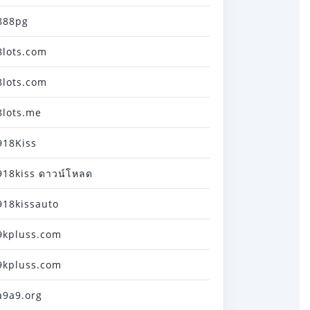
888pg
8lots.com
8lots.com
8lots.me
918Kiss
918kiss ดาวน์โหลด
918kissauto
9kpluss.com
9kpluss.com
a9a9.org