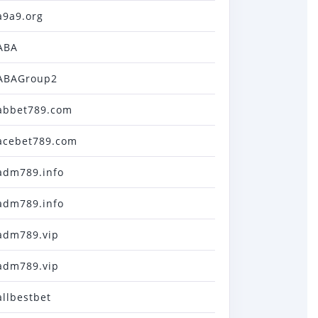
a9a9.org
ABA
ABAGroup2
abbet789.com
acebet789.com
adm789.info
adm789.info
adm789.vip
adm789.vip
allbestbet